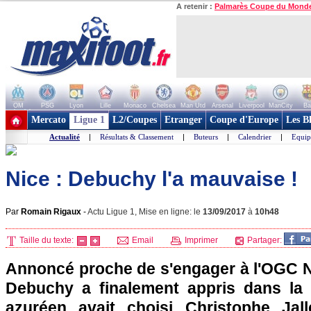
A retenir :
Palmarès Coupe du Mond
OM
PSG
Lyon
Lille
Monaco
Chelsea
Man Utd
Arsenal
Liverpool
ManCity
Ba
+ de clubs
Mercato
Ligue 1
L2/Coupes
Etranger
Coupe d'Europe
Les B
Actualité
|
Résultats & Classement
|
Buteurs
|
Calendrier
|
Equip
Nice : Debuchy l'a mauvaise !
Par
Romain Rigaux
-
Actu Ligue 1, Mise en ligne: le
13/09/2017
à
10h48
Taille du texte:
Email
Imprimer
Partager:
Annoncé proche de s'engager à l'OGC Ni
Debuchy a finalement appris dans la 
azuréen avait choisi Christophe Jall