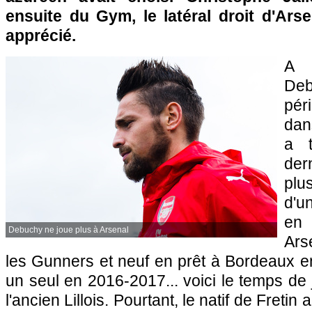
ensuite du Gym, le latéral droit d'Ars
apprécié.
A 
Deb
pér
dans
a 
der
plu
d'u
en
Debuchy ne joue plus à Arsenal
Ars
les Gunners et neuf en prêt à Bordeaux e
un seul en 2016-2017... voici le temps de 
l'ancien Lillois. Pourtant, le natif de Fretin