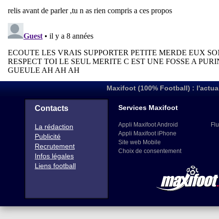
Maxifoot (100% Football) : l'actua
Services Maxifoot
Contacts
Appli Maxifoot Android
Flu
La rédaction
Appli Maxifoot iPhone
Publicité
Site web Mobile
Recrutement
Choix de consentement
Infos légales
Liens football