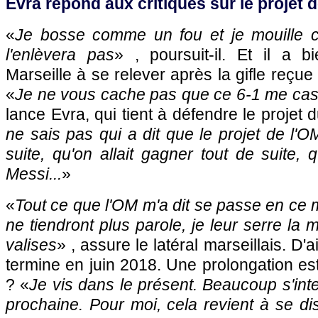
Evra répond aux critiques sur le projet 
«
Je bosse comme un fou et je mouille c
l'enlèvera pas
» , poursuit-il. Et il a bi
Marseille à se relever après la gifle reçu
«
Je ne vous cache pas que ce 6-1 me cass
lance Evra, qui tient à défendre le projet 
ne sais pas qui a dit que le projet de l'OM
suite, qu'on allait gagner tout de suite, qu
Messi...
»
«
Tout ce que l'OM m'a dit se passe en ce m
ne tiendront plus parole, je leur serre la
valises
» , assure le latéral marseillais. D'a
termine en juin 2018. Une prolongation est-
? «
Je vis dans le présent. Beaucoup s'inte
prochaine. Pour moi, cela revient à se dis