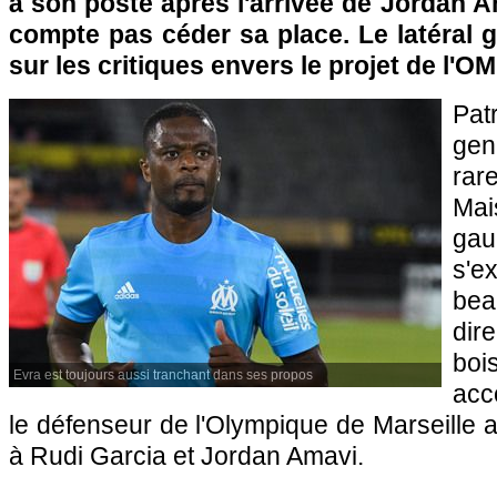
à son poste après l'arrivée de Jordan Am
compte pas céder sa place. Le latéral 
sur les critiques envers le projet de l'OM
Pa
gen
rar
Mai
ga
s'e
bea
dir
boi
Evra est toujours aussi tranchant dans ses propos
acc
le défenseur de l'Olympique de Marseille
à Rudi Garcia et Jordan Amavi.