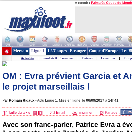
A retenir :
Palmarès Coupe du Mond
OM
PSG
Lyon
Lille
Monaco
Chelsea
Man Utd
Arsenal
Liverpool
ManCity
Ba
+ de clubs
Mercato
Ligue 1
L2/Coupes
Etranger
Coupe d'Europe
Les B
Actualité
|
Résultats & Classement
|
Buteurs
|
Calendrier
|
Equip
OM : Evra prévient Garcia et A
le projet marseillais !
Par
Romain Rigaux
-
Actu Ligue 1, Mise en ligne: le
06/09/2017
à
14h41
Taille du texte:
Email
Imprimer
Partager:
Avec son franc-parler, Patrice Evra a é