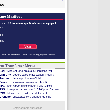
use
age Maxifoot
e va t-il faire mieux que Deschamps en équipe de
e ?
UI
NON
Voter
Voir les resultats
-
Voir les sondages précédents
tu Transferts / Mercato
Real
: Mastantuono prêté à la Fiorentina (off.)
Man City
: accord avec le Barça pour Rodri ?
Rennes
: Haise a prolongé (officiel)
Palace
: Tomiyasu a convaincu (officiel)
TFC
: Sion Oppong signe pour 4 ans (officiel)
PSG
: Liverpool va proposer 115 M€ pour Barcola
PSG
: Mbaye, deux pistes se détachent
Grenade
: Luca Zidane va changer de club
Juve
: Zhegrova très clair sur son futur
OM
: Aguerd, le plan B de Naples
Arsenal
: Guimarães a signé son contrat
emplacement publicitaire