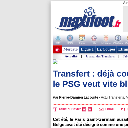
A r
OM
PSG
Lyon
Lille
Monaco
Chelsea
Ma
+ de clubs
Mercato
Ligue 1
L2/Coupes
Etran
Actualité
|
Journal des Transferts
|
Tab
Transfert : déjà co
le PSG veut vite b
Par
Pierre-Damien Lacourte
-
Actu Transferts, M
Taille du texte:
Email
I
Cet été, le Paris Saint-Germain aura
Belge avait été désigné comme une pri