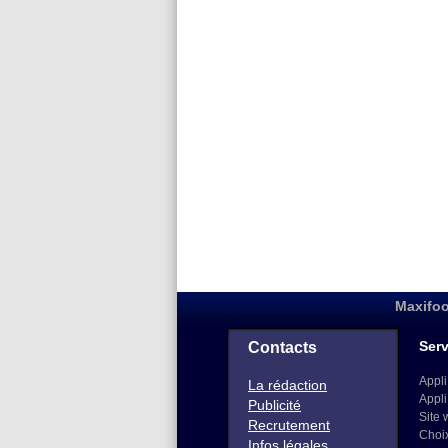
Maxifoo
Serv
Contacts
Appli
La rédaction
Appli
Publicité
Site 
Recrutement
Choi
Infos légales