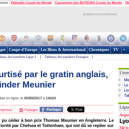
etenir :
Palmarès Coupe du Monde
-
Classement des BUTEURS Coupe du Monde
-
TA
emplacement publicitaire
n Utd
Arsenal
Liverpool
ManCity
Barca
Real
Atletico
Milan
Juve
Inter
Naples
ger
Coupe d'Europe
Les Bleus & International
Chroniques
TV
+
leaux des transferts Ligue 1
|
Tableaux des transferts Etrangers
|
urtisé par le gratin anglais,
Lien
Mer
linder Meunier
Le
Le
Ta
ise en ligne: le
05/09/2017
à
14h24
Ligu
mprimer
Partager:
Anger
it pu céder à bon prix Thomas Meunier en Angleterre. Le
Lyo
orité par Chelsea et Tottenham, qui ont dû se replier sur
Nice