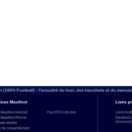
t (100% Football) : l'actualité du foot, des transferts et du mercat
ices Maxifoot
Liens pr
 Maxifoot Android
Flux RSS info foot
Liens foot
 Maxifoot iPhone
Maxifoot-
(livescore
web Mobile
x de consentement