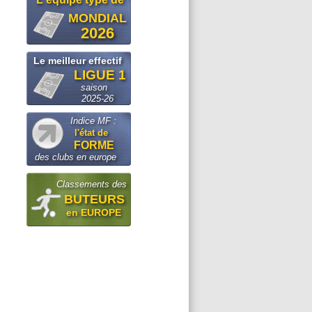
MONDIAL
2026
Le meilleur effectif
LIGUE 1
saison
2025-26
Indice MF :
l'état de
FORME
des clubs en europe
Classements des
BUTEURS
en EUROPE