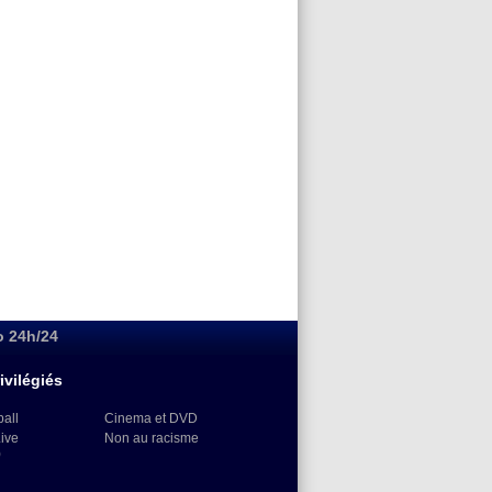
o 24h/24
ivilégiés
ball
Cinema et DVD
Live
Non au racisme
)