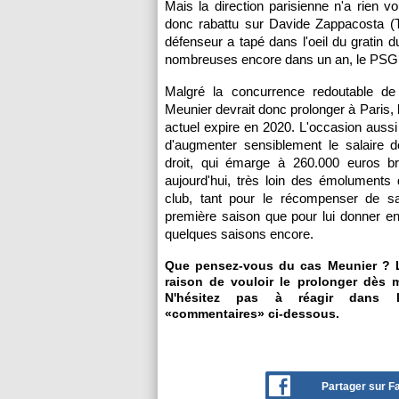
Mais la direction parisienne n'a rien 
donc rabattu sur Davide Zappacosta (T
défenseur a tapé dans l'oeil du gratin du
nombreuses encore dans un an, le PSG so
Malgré la concurrence redoutable de
Meunier devrait donc prolonger à Paris, lu
actuel expire en 2020. L'occasion auss
d'augmenter sensiblement le salaire d
droit, qui émarge à 260.000 euros b
aujourd'hui, très loin des émoluments
club, tant pour le récompenser de s
première saison que pour lui donner en
quelques saisons encore.
Que pensez-vous du cas Meunier ? L
raison de vouloir le prolonger dès 
N'hésitez pas à réagir dans l
«commentaires» ci-dessous.
Partager sur 