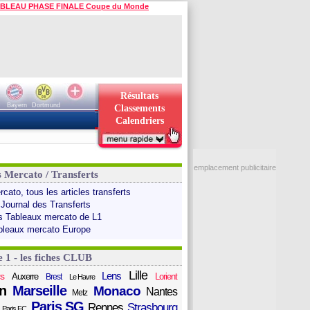
BLEAU PHASE FINALE Coupe du Monde
Résultats
Bayern
Dortmund
Classements
Calendriers
emplacement publicitaire
s Mercato / Transferts
cato, tous les articles transferts
 Journal des Transferts
s Tableaux mercato de L1
bleaux mercato Europe
e 1 - les fiches CLUB
Lille
Lens
s
Auxerre
Lorient
Brest
Le Havre
n
Marseille
Monaco
Nantes
Metz
Paris SG
Rennes
Strasbourg
Paris FC