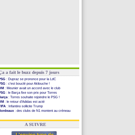
Nantes
: direction Chypre pour Duverne
Monaco
: le remplaçant d'Akliouche en approche
Man Utd
: Bayindir signe au Celta (officiel)
Man City
: Enzo Fernandez pour l'après-Rodri ?
Voir toutes les brèves
Ça a fait le buzz depuis 7 jours
PSG
: Dupraz se prononce pour la LdC
PSG
: c'est bouclé pour Akliouche !
OM
: Meunier avait un accord avec le club
PSG
: le Barça fixe son prix pour Torres
Barça
: Torres souhaite rejoindre le PSG !
OM
: le retour d'Adidas est acté
FIFA
: Infantino sollicite Trump
Bordeaux
: des clubs de N1 montent au créneau
Argentine
: quand Medina recadre... sa mère
Real
: le démenti de Leipzig pour Diomandé
A SUIVRE
L'equipe type de