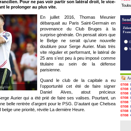
ancilien. Pour ne pas voir partir son latéral droit, le vice-
Toulo
 le prolonger au plus vite.
En juillet 2016, Thomas Meunier
Sond
débarquait au Paris Saint-Germain en
Zidan
provenance du Club Bruges à la
Franc
surprise générale. On pensait alors que
le Belge ne serait qu'une nouvelle
O
doublure pour Serge Aurier. Mais très
vite régulier et performant, le latéral de
25 ans s'est peu à peu imposé comme
titulaire au sein de la défense
parisienne.
Ac
Quand le club de la capitale a eu
07/08
l'opportunité cet été de faire signer
eunier.
07/08
Daniel Alves, atout précieux
07/08
rge Aurier qui a été prié de faire ses valises. Pourtant, un
07/08
07/08
ne belle rentrée d'argent pour le PSG. D'autant que Chelsea
07/08
al belge une priorité, révèle La dernière Heure.
07/08
07/08
07/08
07/08
07/08