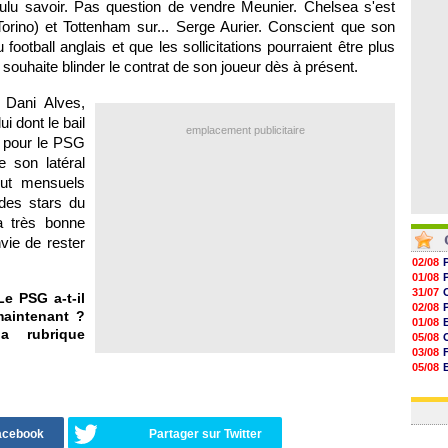
voulu savoir. Pas question de vendre Meunier. Chelsea s'est
07/08
07/08
orino) et Tottenham sur... Serge Aurier. Conscient que son
07/08
 football anglais et que les sollicitations pourraient être plus
07/08
uhaite blinder le contrat de son joueur dès à présent.
 Dani Alves,
i dont le bail
emplacement publicitaire
i pour le PSG
e son latéral
rut mensuels
 des stars du
a très bonne
vie de rester
02/08
01/08
31/07
e PSG a-t-il
02/08
maintenant ?
01/08
a rubrique
05/08
03/08
05/08
03/08
03/08
Facebook
Partager sur Twitter