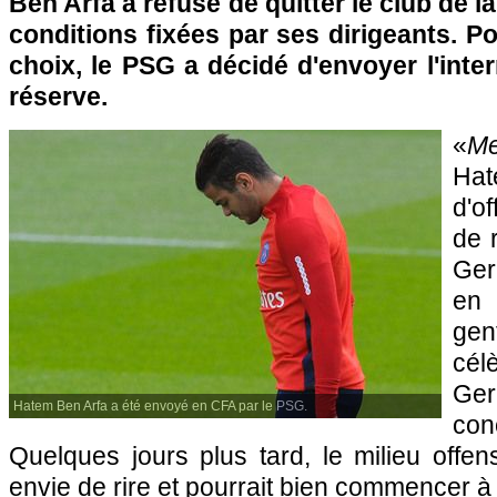
Ben Arfa a refusé de quitter le club de la
conditions fixées par ses dirigeants. Po
choix, le PSG a décidé d'envoyer l'inter
réserve.
«
Me
Hat
d'of
de 
Ge
en
gen
cél
G
Hatem Ben Arfa a été envoyé en CFA par le PSG.
co
Quelques jours plus tard, le milieu offen
envie de rire et pourrait bien commencer à 