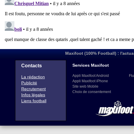
Maxifoot (100% Football) : l'actua
Services Maxifoot
Contacts
Appli Maxifoot Android
Flu
La rédaction
Appli Maxifoot iPhone
Publicité
Site web Mobile
Recrutement
Choix de consentement
Infos légales
Liens football