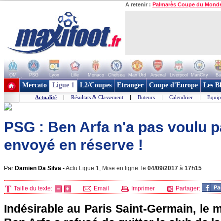
A retenir :
Palmarès Coupe du Mond
OM
PSG
Lyon
Lille
Monaco
Chelsea
Man Utd
Arsenal
Liverpool
ManCity
Ba
+ de clubs
Mercato
Ligue 1
L2/Coupes
Etranger
Coupe d'Europe
Les B
Actualité
|
Résultats & Classement
|
Buteurs
|
Calendrier
|
Equip
PSG : Ben Arfa n'a pas voulu par
envoyé en réserve !
Par
Damien Da Silva
-
Actu Ligue 1, Mise en ligne: le
04/09/2017
à
17h15
Taille du texte:
Email
Imprimer
Partager:
Indésirable au Paris Saint-Germain, le m