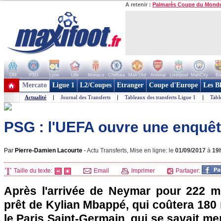
A retenir :
Palmarès Coupe du Mond
OM
PSG
Lyon
Lille
Monaco
Chelsea
Man Utd
Arsenal
Liverpool
ManCity
Ba
+ de clubs
Mercato
Ligue 1
L2/Coupes
Etranger
Coupe d'Europe
Les B
Actualité
|
Journal des Transferts
|
Tableaux des transferts Ligue 1
|
Tabl
PSG : l'UEFA ouvre une enquêt
Par
Pierre-Damien Lacourte
-
Actu Transferts, Mise en ligne: le
01/09/2017
à
19
Taille du texte:
Email
Imprimer
Partager:
Après l'arrivée de Neymar pour 222 mil
prêt de Kylian Mbappé, qui coûtera 180 
le Paris Saint-Germain, qui se savait me