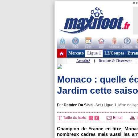
A r
OM
PSG
Lyon
Lille
Monaco
Chelsea
Ma
+ de clubs
Mercato
Ligue 1
L2/Coupes
Etran
Actualité
|
Résultats & Classement
|
Monaco : quelle é
Jardim cette sais
Par
Damien Da Silva
-
Actu Ligue 1, Mise en lig
Taille du texte:
Email
I
Champion de France en titre, Monac
nombreux cadres mais aussi les arri