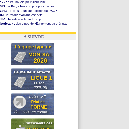
PSG
: c'est bouclé pour Akliouche !
PSG
: le Barça fixe son prix pour Torres
Barça
: Torres souhaite rejoindre le PSG !
OM
: le retour d'Adidas est acté
FIFA
: Infantino sollicite Trump
Bordeaux
: des clubs de N1 montent au créneau
Argentine
: quand Medina recadre... sa mère
Real
: le démenti de Leipzig pour Diomandé
A SUIVRE
L'equipe type de
MONDIAL
2026
Le meilleur effectif
LIGUE 1
saison
2025-26
Indice MF :
l'état de
FORME
des clubs en europe
Classements des