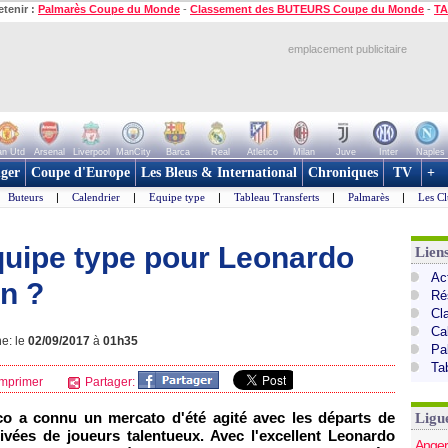
etenir :
Palmarès Coupe du Monde
-
Classement des BUTEURS Coupe du Monde
-
TA
emplacement publicitaire
n Utd
Arsenal
Liverpool
ManCity
Barca
Real
Atletico
Milan
Juve
Inter
Naples
ger
Coupe d'Europe
Les Bleus & International
Chroniques
TV
+
Buteurs
|
Calendrier
|
Equipe type
|
Tableau Transferts
|
Palmarès
|
Les Cl
quipe type pour Leonardo
Lien
Act
on ?
Ré
Cl
Ca
ne: le
02/09/2017
à
01h35
Pa
Ta
mprimer
Partager:
o a connu un mercato d'été agité avec les départs de
Ligu
vées de joueurs talentueux. Avec l'excellent Leonardo
Anger