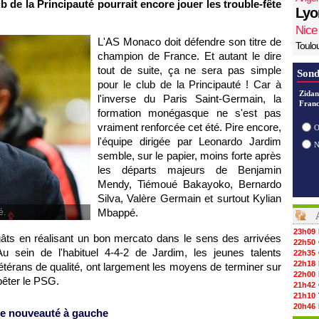
ub de la Principauté pourrait encore jouer les trouble-fête
Lyo
Nice
L'AS Monaco doit défendre son titre de
Toulo
champion de France. Et autant le dire
tout de suite, ça ne sera pas simple
Sond
pour le club de la Principauté ! Car à
Zidan
l'inverse du Paris Saint-Germain, la
Franc
formation monégasque ne s'est pas
vraiment renforcée cet été. Pire encore,
O
l'équipe dirigée par Leonardo Jardim
semble, sur le papier, moins forte après
les départs majeurs de Benjamin
Mendy, Tiémoué Bakayoko, Bernardo
Silva, Valère Germain et surtout Kylian
Mbappé.
é.
23h09
égâts en réalisant un bon mercato dans le sens des arrivées
22h50
u sein de l'habituel 4-4-2 de Jardim, les jeunes talents
22h35
22h18
érans de qualité, ont largement les moyens de terminer sur
22h00
bêter le PSG.
21h42
21h10
20h46
le nouveauté à gauche
20h30