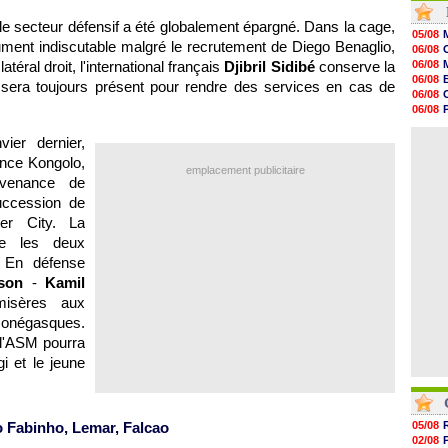
20h01
 secteur défensif a été globalement épargné. Dans la cage,
19h18
05/08
19h09
ment indiscutable malgré le recrutement de Diego Benaglio,
06/08
18h48
atéral droit, l'international français
Djibril Sidibé
conserve la
06/08
18h37
06/08
sera toujours présent pour rendre des services en cas de
18h29
06/08
17h58
06/08
17h46
06/08
17h32
06/08
vier dernier,
17h16
ence Kongolo,
16h59
emplacement publicitaire
16h37
ovenance de
16h33
uccession de
16h27
er City. La
16h22
re les deux
 En défense
son
-
Kamil
isères aux
monégasques.
, l'ASM pourra
i et le jeune
o Fabinho, Lemar, Falcao
05/08
02/08