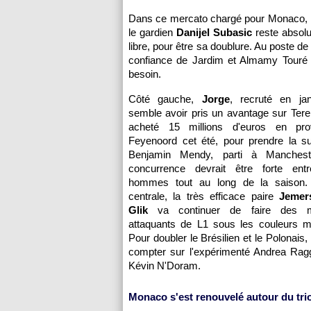
Dans ce mercato chargé pour Monaco, le
le gardien
Danijel Subasic
reste absolu
libre, pour être sa doublure. Au poste de l
confiance de Jardim et Almamy Touré 
besoin.
Côté gauche,
Jorge
, recruté en jan
semble avoir pris un avantage sur Ter
acheté 15 millions d'euros en pr
Feyenoord cet été, pour prendre la s
Benjamin Mendy, parti à Manchest
concurrence devrait être forte ent
hommes tout au long de la saison.
centrale, la très efficace paire
Jemer
Glik
va continuer de faire des m
attaquants de L1 sous les couleurs 
Pour doubler le Brésilien et le Polonais
compter sur l'expérimenté Andrea Ragg
Kévin N'Doram.
Monaco s'est renouvelé autour du tri