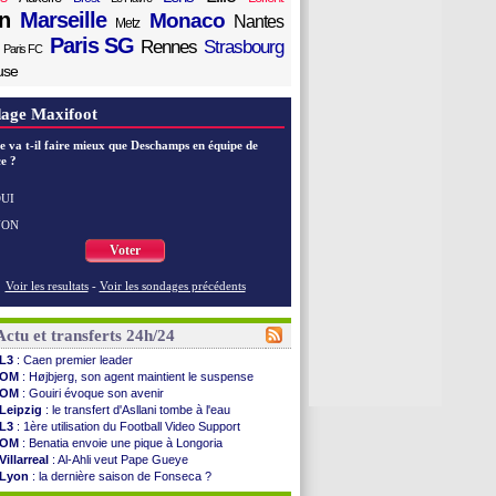
n
Marseille
Monaco
Nantes
Metz
Paris SG
Rennes
Strasbourg
Paris FC
use
age Maxifoot
e va t-il faire mieux que Deschamps en équipe de
e ?
UI
NON
Voter
Voir les resultats
-
Voir les sondages précédents
Actu et transferts 24h/24
L3
: Caen premier leader
OM
: Højbjerg, son agent maintient le suspense
OM
: Gouiri évoque son avenir
Leipzig
: le transfert d'Asllani tombe à l'eau
L3
: 1ère utilisation du Football Video Support
OM
: Benatia envoie une pique à Longoria
Villarreal
: Al-Ahli veut Pape Gueye
Lyon
: la dernière saison de Fonseca ?
OM
: un nouveau prétendant pour Højbjerg