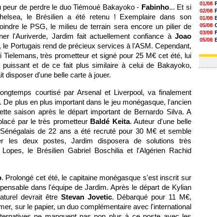
01/08
u peur de perdre le duo Tiémoué Bakayoko -
Fabinho
... Et si
02/08
helsea, le Brésilien a été retenu ! Exemplaire dans son
01/08
ndre le PSG, le milieu de terrain sera encore un pilier de
05/08
03/08
r l'Auriverde, Jardim fait actuellement confiance à
Joao
05/08
e, le Portugais rend de précieux services à l'ASM. Cependant,
03/08
i Tielemans, très prometteur et signé pour 25 M€ cet été, lui
03/08
 puissant et de ce fait plus similaire à celui de Bakayoko,
 disposer d'une belle carte à jouer.
 longtemps courtisé par Arsenal et Liverpool, va finalement
. De plus en plus important dans le jeu monégasque, l'ancien
tte saison après le départ important de Bernardo Silva. A
placé par le très prometteur
Baldé Keita
. Auteur d'une belle
 Sénégalais de 22 ans a été recruté pour 30 M€ et semble
r les deux postes, Jardim disposera de solutions très
Lopes, le Brésilien Gabriel Boschilia et l'Algérien Rachid
o
. Prolongé cet été, le capitaine monégasque s'est inscrit sur
pensable dans l'équipe de Jardim. Après le départ de Kylian
turel devrait être
Stevan Jovetic
. Débarqué pour 11 M€,
ormer, sur le papier, un duo complémentaire avec l'international
lternatives ne manquent pas non plus à ce poste avec les