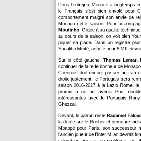
Dans l'entrejeu, Monaco a longtemps e
le Français s'est bien envolé pour C
comportement malgré son envie de rejoi
Monaco cette saison. Pour accompagne
Moutinho
. Grâce à sa qualité techniqu
au cours de la saison, on voit bien Your
piquer sa place. Dans un registre plus
Soualiho Meïté, acheté pour 8 M€, devrait
Sur le côté gauche,
Thomas Lemar
,
continuer de faire le bonheur de Monaco
Caennais doit encore passer un cap ce
droite justement, le Portugais sera rem
saison 2016-2017 à la Lazio Rome, le
promis à un bel avenir. Pour double
intéressantes avec le Portugais Rony 
Ghezzal.
Devant, le patron reste
Radamel Falca
la durée sur le Rocher et demeure indis
Mbappé pour Paris, son successeur na
l'ancien joueur de l'Inter Milan devrait f
colombien. En cas de problème, les a