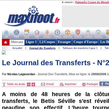
A retenir :
Palmarès Coupe du Mond
OM
PSG
Lyon
Lille
Monaco
Chelsea
Man Utd
Arsenal
Liverpool
ManCity
Ba
+ de clubs
Mercato
Ligue 1
L2/Coupes
Etranger
Coupe d'Europe
Les B
Actualité
|
Journal des Transferts
|
Tableaux des transferts Ligue 1
|
Tab
Le Journal des Transferts - N°
Par
Nicolas Lagavardan
-
Journal Des Transferts, Mise en ligne: le
29/08/2006
Taille du texte:
Email
Imprimer
Partager:
A moins de 48 heures de la clôtu
transferts, le Betis Séville s'est réve
peaufine son effectif. L'heure tour