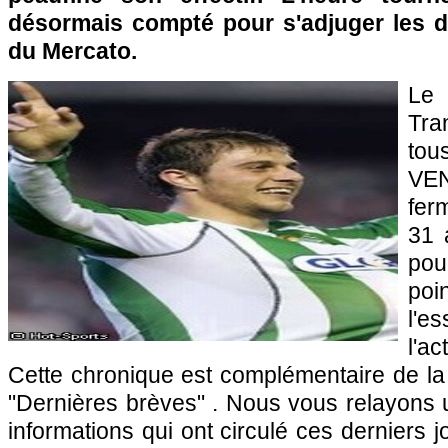
désormais compté pour s'adjuger les 
du Mercato.
Le
Tra
tou
VE
fer
31 
pou
po
l'e
l'ac
Cette chronique est complémentaire de la
"Dernières brèves" . Nous vous relayons u
informations qui ont circulé ces derniers j