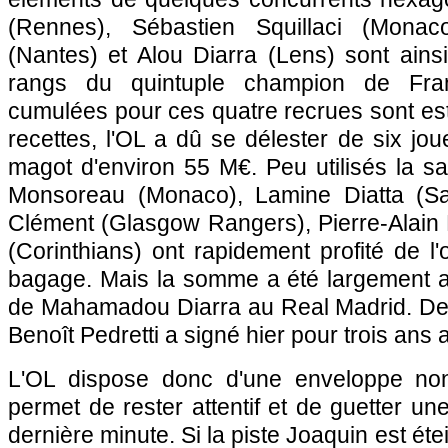
(
Rennes
), Sébastien Squillaci (
Monac
(
Nantes
) et Alou Diarra (
Lens
) sont ains
rangs du quintuple champion de Fra
cumulées pour ces quatre recrues sont es
recettes,
l'OL
a dû se délester de six jou
magot d'environ 55 M€. Peu utilisés la s
Monsoreau (
Monaco
), Lamine Diatta (Sa
Clément (Glasgow Rangers), Pierre-Alain 
(Corinthians) ont rapidement profité de l'
bagage. Mais la somme a été largement ar
de Mahamadou Diarra au Real Madrid. Dern
Benoît Pedretti a signé hier pour trois ans 
L'OL
dispose donc d'une enveloppe non 
permet de rester attentif et de guetter un
dernière minute. Si la piste Joaquin est éte