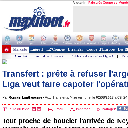
A retenir :
Palmarès Coupe du Mond
OM
PSG
Lyon
Lille
Monaco
Chelsea
Man Utd
Arsenal
Liverpool
ManCity
Ba
+ de clubs
Mercato
Ligue 1
L2/Coupes
Etranger
Coupe d'Europe
Les B
Actualité
|
Journal des Transferts
|
Tableaux des transferts Ligue 1
|
Tabl
Transfert : prête à refuser l'ar
Liga veut faire capoter l'opéra
Par
Romain Lantheaume
-
Actu Transferts, Mise en ligne: le
02/08/2017
à
09h24
Taille du texte:
Email
Imprimer
Partager:
Tout proche de boucler l'arrivée de Ney