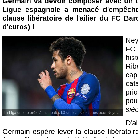
Germain va devoir composer avec un de
Ligue espagnole a menacé d'empêcher 
clause libératoire de l'ailier du FC Bar
d'euros) !
Ney
FC 
hi
Rib
cap
cat
pri
po
sièc
La Liga encore prête à mettre des bâtons dans les roues pour Neymar.
D'ai
Germain espère lever la clause libératoire