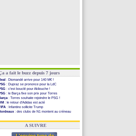
PSG
: Nsoki va signer en Croatie
Arsenal
: Naples vise Gabriel Jesus
Real
: Mastantuono prêté à la Fiorentina (off.)
Man City
: accord avec le Barça pour Rodri ?
Voir toutes les brèves
Ça a fait le buzz depuis 7 jours
Real
: Diomandé arrive pour 140 M€ !
PSG
: Dupraz se prononce pour la LdC
PSG
: c'est bouclé pour Akliouche !
PSG
: le Barça fixe son prix pour Torres
Barça
: Torres souhaite rejoindre le PSG !
OM
: le retour d'Adidas est acté
FIFA
: Infantino sollicite Trump
Bordeaux
: des clubs de N1 montent au créneau
Argentine
: quand Medina recadre... sa mère
Real
: le démenti de Leipzig pour Diomandé
A SUIVRE
L'equipe type de