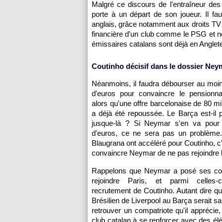
Malgré ce discours de l'entraîneur des
porte à un départ de son joueur. Il f
anglais, grâce notamment aux droits TV
financière d'un club comme le PSG et n
émissaires catalans sont déjà en Anglete
Coutinho décisif dans le dossier Ney
Néanmoins, il faudra débourser au moin
d'euros pour convaincre le pensionnai
alors qu'une offre barcelonaise de 80 mi
a déjà été repoussée. Le Barça est-il 
jusque-là ? Si Neymar s'en va pour 
d'euros, ce ne sera pas un problème.
Blaugrana ont accéléré pour Coutinho, c'
convaincre Neymar de ne pas rejoindre
Rappelons que Neymar a posé ses con
rejoindre Paris, et parmi celles-c
recrutement de Coutinho. Autant dire que
Brésilien de Liverpool au Barça serait s
retrouver un compatriote qu'il apprécie
club catalan à se renforcer avec des él