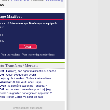
use
age Maxifoot
e va t-il faire mieux que Deschamps en équipe de
e ?
UI
NON
Voter
Voir les resultats
-
Voir les sondages précédents
tu Transferts / Mercato
OM
: Højbjerg, son agent maintient le suspense
OM
: Gouiri évoque son avenir
Leipzig
: le transfert d'Asllani tombe à l'eau
Villarreal
: Al-Ahli veut Pape Gueye
Lyon
: la dernière saison de Fonseca ?
OM
: un nouveau prétendant pour Højbjerg
Brest
: un gardien norvégien en approche ?
Nice
: Kevin Carlos va partir en Italie
Leganés
: c'est signé pour Luca Zidane (off.)
Atletico
: Ruggeri en route pour Aston Villa
Lyon
: Mangala prêté à Getafe (officiel)
emplacement publicitaire