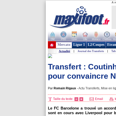
A r
OM
PSG
Lyon
Lille
Monaco
Chelsea
Ma
+ de clubs
Mercato
Ligue 1
L2/Coupes
Etran
Actualité
|
Journal des Transferts
|
Tab
Transfert : Coutinh
pour convaincre N
Par
Romain Rigaux
-
Actu Transferts, Mise en li
Taille du texte:
Email
I
Le FC Barcelone a trouvé un accord
sont en cours avec Liverpool pour b