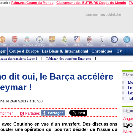
etenir :
Palmarès Coupe du Monde
-
Classement des BUTEURS Coupe du Monde
-
TA
emplacement publicitaire
n Utd
Arsenal
Liverpool
ManCity
Barca
Real
Atletico
Milan
Juve
Inter
Naples
ger
Coupe d'Europe
Les Bleus & International
Chroniques
TV
+
leaux des transferts Ligue 1
|
Tableaux des transferts Etrangers
|
o dit oui, le Barça accélère
Lien
Mer
eymar !
Le
Le
Ta
gne: le
26/07/2017
à
10h53
Ligu
mprimer
Partager:
Anger
 avec Coutinho en vue d'un transfert. Des discussions
Lyo
oucler une opération qui pourrait décider de l'issue du
Nice