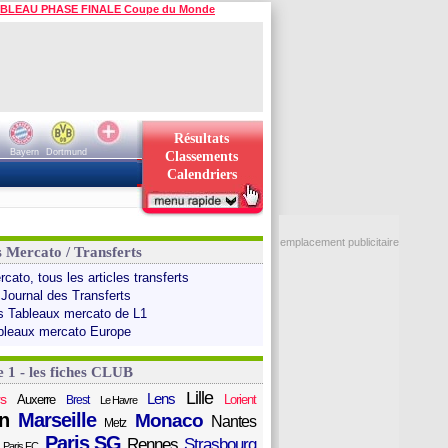
BLEAU PHASE FINALE Coupe du Monde
Résultats
Bayern
Dortmund
Classements
Calendriers
emplacement publicitaire
s Mercato / Transferts
cato, tous les articles transferts
 Journal des Transferts
s Tableaux mercato de L1
bleaux mercato Europe
e 1 - les fiches CLUB
Lille
Lens
s
Auxerre
Lorient
Brest
Le Havre
n
Marseille
Monaco
Nantes
Metz
Paris SG
Rennes
Strasbourg
Paris FC