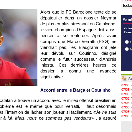
Toulo
Alors que le FC Barcelone tente de se
dépatouiller dans un dossier Neymar
Sond
de plus en plus stressant en Catalogne,
Zidan
le vice-champion d'Espagne doit aussi
Franc
penser à se renforcer. Après avoir
compris que Marco Verratti (PSG) ne
O
viendrait pas, les Blaugrana ont jeté
leur dévolu sur Coutinho, désigné
comme le futur successeur d'Andrés
Iniesta. Ces dernières heures, ce
dossier a connu une avancée
significative.
Ac
07/08
Accord entre le Barça et Coutinho
07/08
07/08
07/08
atalan a trouvé un accord avec le milieu offensif brésilien en
07/08
roblème est le même que pour Verratti, il faut désormais
07/08
s l'intention de lâcher son joueur si facilement. «
Je ne suis
07/08
07/08
ent à lui. Mais, nous ne sommes pas vendeurs
» , a assuré
07/08
07/08
07/08