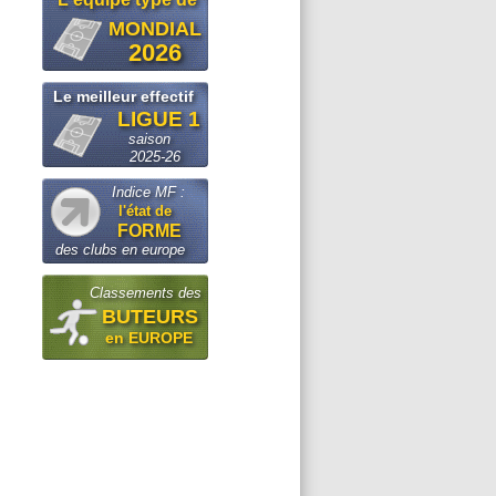
MONDIAL
2026
Le meilleur effectif
LIGUE 1
saison
2025-26
Indice MF :
l'état de
FORME
des clubs en europe
Classements des
BUTEURS
en EUROPE