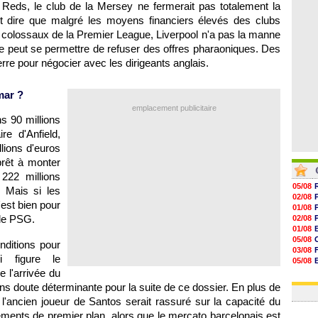
 Reds, le club de la Mersey ne fermerait pas totalement la
07/08
07/08
aut dire que malgré les moyens financiers élevés des clubs
07/08
 colossaux de la Premier League, Liverpool n'a pas la manne
07/08
e peut se permettre de refuser des offres pharaoniques. Des
rre pour négocier avec les dirigeants anglais.
mar ?
emplacement publicitaire
s 90 millions
re d'Anfield,
llions d'euros
prêt à monter
222 millions
05/08
 Mais si les
02/08
est bien pour
01/08
 le PSG.
02/08
01/08
05/08
ditions pour
03/08
i figure le
05/08
 l'arrivée du
03/08
03/08
ans doute déterminante pour la suite de ce dossier. En plus de
, l'ancien joueur de Santos serait rassuré sur la capacité du
éments de premier plan, alors que le mercato barcelonais est