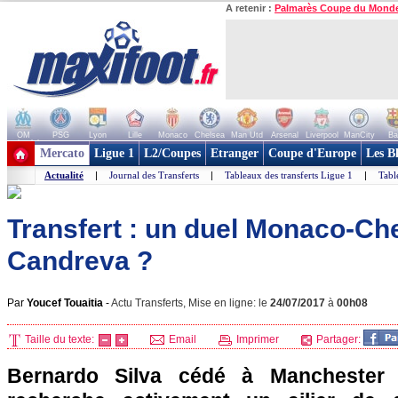
A retenir :
Palmarès Coupe du Mond
OM
PSG
Lyon
Lille
Monaco
Chelsea
Man Utd
Arsenal
Liverpool
ManCity
Ba
+ de clubs
Mercato
Ligue 1
L2/Coupes
Etranger
Coupe d'Europe
Les B
Actualité
|
Journal des Transferts
|
Tableaux des transferts Ligue 1
|
Tabl
Transfert : un duel Monaco-Ch
Candreva ?
Par
Youcef Touaitia
-
Actu Transferts, Mise en ligne: le
24/07/2017
à
00h08
Taille du texte:
Email
Imprimer
Partager:
Bernardo Silva cédé à Manchester 