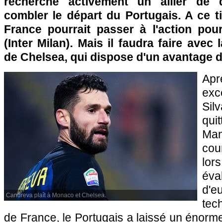
recherche activement un ailier de 
combler le départ du Portugais. A ce t
France pourrait passer à l'action po
(Inter Milan). Mais il faudra faire avec
de Chelsea, qui dispose d'un avantage d
Ap
exc
Sil
qu
Ma
cou
lor
éva
d'
Candreva plaît à Monaco et Chelsea.
tec
de France, le Portugais a laissé un énorme