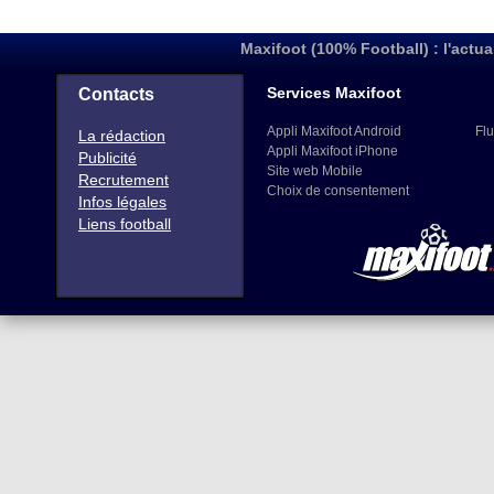
Maxifoot (100% Football) : l'actua
Services Maxifoot
Contacts
Appli Maxifoot Android
Flu
La rédaction
Appli Maxifoot iPhone
Publicité
Site web Mobile
Recrutement
Choix de consentement
Infos légales
Liens football