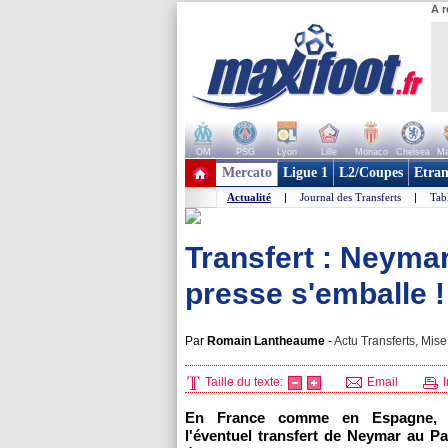
A r
OM
PSG
Lyon
Lille
Monaco
Chelsea
Ma
+ de clubs
Mercato
Ligue 1
L2/Coupes
Etran
Actualité
|
Journal des Transferts
|
Tab
Transfert : Neyma
presse s'emballe !
Par
Romain Lantheaume
-
Actu Transferts, Mise
Taille du texte:
Email
I
En France comme en Espagne, l
l'éventuel transfert de Neymar au Pa