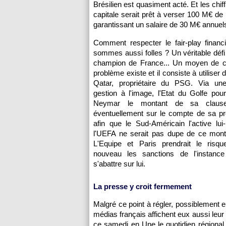
Brésilien est quasiment acté. Et les chif
capitale serait prêt à verser 100 M€ de 
garantissant un salaire de 30 M€ annuel
Comment respecter le fair-play financ
sommes aussi folles ? Un véritable défi 
champion de France... Un moyen de c
problème existe et il consiste à utiliser 
Qatar, propriétaire du PSG. Via un
gestion à l'image, l'Etat du Golfe pour
Neymar le montant de sa clause l
éventuellement sur le compte de sa pr
afin que le Sud-Américain l'active lu
l'UEFA ne serait pas dupe de ce mont
L'Equipe et Paris prendrait le risq
nouveau les sanctions de l'instanc
s'abattre sur lui.
La presse y croit fermement
Malgré ce point à régler, possiblement e
médias français affichent eux aussi leu
ce samedi en Une le quotidien régional L