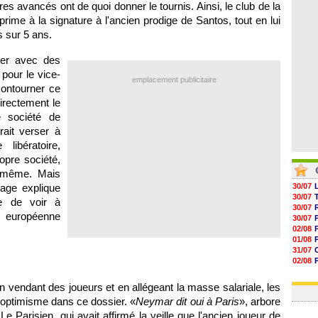
fres avancés ont de quoi donner le tournis. Ainsi, le club de la
05/08
05/08
prime à la signature à l'ancien prodige de Santos, tout en lui
05/08
s sur 5 ans.
05/08
ier avec des
pour le vice-
emplacement publicitaire
ontourner ce
directement le
e société de
rait verser à
ibératoire,
opre société,
i-même. Mais
age explique
30/07
30/07
ue de voir à
30/07
e européenne
30/07
02/08
01/08
31/07
02/08
30/07
01/08
n vendant des joueurs et en allégeant la masse salariale, les
r optimisme dans ce dossier. «
Neymar dit oui à Paris
», arbore
e Parisien, qui avait affirmé la veille que l'ancien joueur de