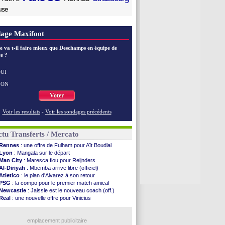
use
age Maxifoot
e va t-il faire mieux que Deschamps en équipe de
e ?
UI
NON
Voter
Voir les resultats
-
Voir les sondages précédents
tu Transferts / Mercato
Rennes
: une offre de Fulham pour Aït Boudlal
Lyon
: Mangala sur le départ
Man City
: Maresca flou pour Reijnders
Al-Diriyah
: Mbemba arrive libre (officiel)
Atletico
: le plan d'Alvarez à son retour
PSG
: la compo pour le premier match amical
Newcastle
: Jaissle est le nouveau coach (off.)
Real
: une nouvelle offre pour Vinicius
Monaco
: Cabral a prolongé (officiel)
Atletico
: Molina va signer à la Roma
Real
: Diomandé arrive pour 140 M€ !
emplacement publicitaire