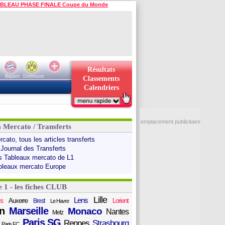
BLEAU PHASE FINALE Coupe du Monde
Résultats
Bayern
Dortmund
Classements
Calendriers
emplacement publicitaire
s Mercato / Transferts
cato, tous les articles transferts
 Journal des Transferts
s Tableaux mercato de L1
bleaux mercato Europe
e 1 - les fiches CLUB
Lille
Lens
s
Auxerre
Lorient
Brest
Le Havre
n
Marseille
Monaco
Nantes
Metz
Paris SG
Rennes
Strasbourg
Paris FC