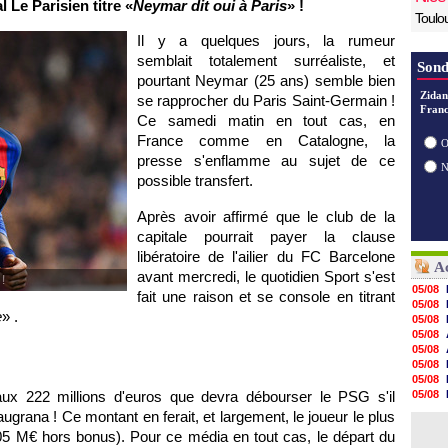
 Le Parisien titre «
Neymar dit oui à Paris
» !
Toulo
Il y a quelques jours, la rumeur
semblait totalement surréaliste, et
Sond
pourtant Neymar (25 ans) semble bien
Zidan
se rapprocher du Paris Saint-Germain !
Franc
Ce samedi matin en tout cas, en
France comme en Catalogne, la
O
presse s'enflamme au sujet de ce
possible transfert.
Après avoir affirmé que le club de la
capitale pourrait payer la clause
libératoire de l'ailier du FC Barcelone
Ac
avant mercredi, le quotidien Sport s'est
!
05/08
fait une raison et se console en titrant
05/08
e
» .
05/08
05/08
05/08
05/08
05/08
aux 222 millions d'euros que devra débourser le PSG s'il
05/08
05/08
ugrana ! Ce montant en ferait, et largement, le joueur le plus
05/08
105 M€ hors bonus). Pour ce média en tout cas, le départ du
05/08