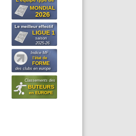
MONDIAL
2026
Le meilleur effectif
LIGUE 1
saison
2025-26
Indice MF :
l'état de
FORME
des clubs en europe
Classements des
BUTEURS
en EUROPE