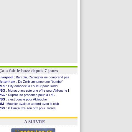
Man Utd
: Bayindir en route pour le Celta
Roma
: Molina en cas d'échec avec Read
Le Havre
: Zouaoui plutôt vers Montpellier ?
Chelsea
: Côme touche au but pour Chalobah
Voir toutes les brèves
Ça a fait le buzz depuis 7 jours
Liverpool
: Barcola, Carragher ne comprend pas
Tottenham
: De Zerbi annonce une "bombe"
Real
: City annonce la couleur pour Rodri
PSG
: Monaco accepte une offre pour Akliouche !
PSG
: Dupraz se prononce pour la LdC
PSG
: c'est bouclé pour Akliouche !
OM
: Meunier avait un accord avec le club
PSG
: le Barça fixe son prix pour Torres
OM
: accord de principe entre Rulli et Man City
Barça
: Torres souhaite rejoindre le PSG !
A SUIVRE
L'equipe type de