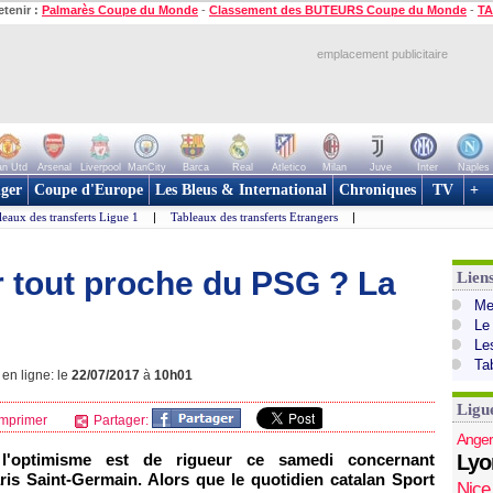
etenir :
Palmarès Coupe du Monde
-
Classement des BUTEURS Coupe du Monde
-
TA
emplacement publicitaire
n Utd
Arsenal
Liverpool
ManCity
Barca
Real
Atletico
Milan
Juve
Inter
Naples
ger
Coupe d'Europe
Les Bleus & International
Chroniques
TV
+
leaux des transferts Ligue 1
|
Tableaux des transferts Etrangers
|
r tout proche du PSG ? La
Lien
Mer
Le
Le
Ta
 en ligne: le
22/07/2017
à
10h01
Ligu
mprimer
Partager:
Anger
'optimisme est de rigueur ce samedi concernant
Lyo
ris Saint-Germain. Alors que le quotidien catalan Sport
Nice