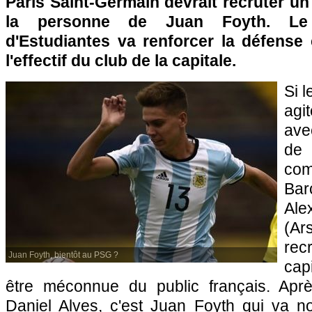
Paris Saint-Germain devrait recruter un
la personne de Juan Foyth. Le 
d'Estudiantes va renforcer la défense 
l'effectif du club de la capitale.
Si 
agi
ave
de
co
Bar
Al
(Ar
rec
Juan Foyth, bientôt au PSG ?
cap
être méconnue du public français. Aprè
Daniel Alves, c'est Juan Foyth qui va n