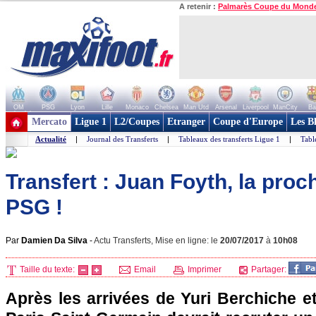
A retenir :
Palmarès Coupe du Mond
OM
PSG
Lyon
Lille
Monaco
Chelsea
Man Utd
Arsenal
Liverpool
ManCity
Ba
+ de clubs
Mercato
Ligue 1
L2/Coupes
Etranger
Coupe d'Europe
Les B
Actualité
|
Journal des Transferts
|
Tableaux des transferts Ligue 1
|
Tabl
Transfert : Juan Foyth, la proc
PSG !
Par
Damien Da Silva
-
Actu Transferts, Mise en ligne: le
20/07/2017
à
10h08
Taille du texte:
Email
Imprimer
Partager:
Après les arrivées de Yuri Berchiche et