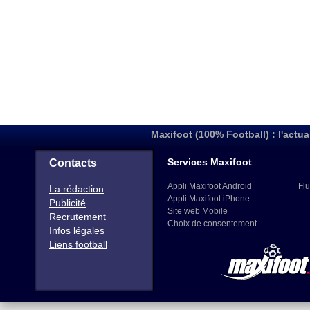
Maxifoot (100% Football) : l'actua
Services Maxifoot
Contacts
Appli Maxifoot Android
Flu
La rédaction
Appli Maxifoot iPhone
Publicité
Site web Mobile
Recrutement
Choix de consentement
Infos légales
Liens football