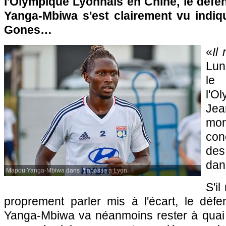
l'Olympique Lyonnais en Chine, le défe
Yanga-Mbiwa s'est clairement vu indiqu
Gones…
«
Il
Lun
le
l'O
Jea
mo
con
des
dan
Mapou Yanga-Mbiwa dans l'impasse à Lyon.
S'i
proprement parler mis à l'écart, le déf
Yanga-Mbiwa va néanmoins rester à quai