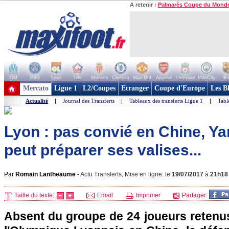
A retenir :
Palmarès Coupe du Mond
OM
PSG
Lyon
Lille
Monaco
Chelsea
Man Utd
Arsenal
Liverpool
ManCity
Ba
+ de clubs
Mercato
Ligue 1
L2/Coupes
Etranger
Coupe d'Europe
Les B
Actualité
|
Journal des Transferts
|
Tableaux des transferts Ligue 1
|
Tabl
Lyon : pas convié en Chine, Y
peut préparer ses valises...
Par
Romain Lantheaume
-
Actu Transferts, Mise en ligne: le
19/07/2017
à
21h18
Taille du texte:
Email
Imprimer
Partager:
Absent du groupe de 24 joueurs retenus