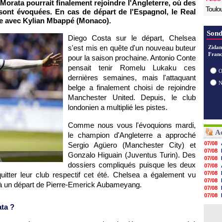
orata pourrait finalement rejoindre l'Angleterre, où des
Toulo
ont évoquées. En cas de départ de l'Espagnol, le Real
ce avec Kylian Mbappé (Monaco).
Sond
Diego Costa sur le départ, Chelsea
s'est mis en quête d'un nouveau buteur
Zidan
Franc
pour la saison prochaine. Antonio Conte
pensait tenir Romelu Lukaku ces
O
dernières semaines, mais l'attaquant
belge a finalement choisi de rejoindre
Manchester United. Depuis, le club
londonien a multiplié les pistes.
Comme nous vous l'évoquions mardi,
Ac
le champion d'Angleterre a approché
07/08
Sergio Agüero (Manchester City) et
07/08
Gonzalo Higuain (Juventus Turin). Des
07/08
dossiers compliqués puisque les deux
07/08
07/08
uitter leur club respectif cet été. Chelsea a également vu
07/08
 à un départ de Pierre-Emerick Aubameyang.
07/08
07/08
07/08
ata ?
07/08
07/08