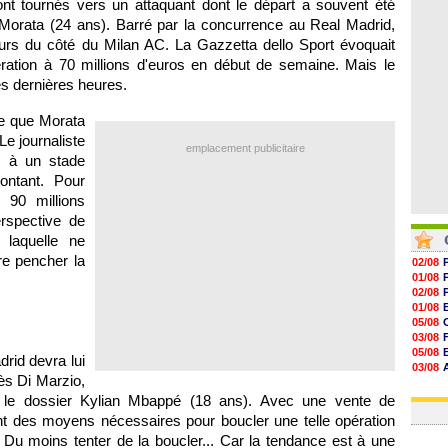
ont tournés vers un attaquant dont le départ a souvent été
07/08
07/08
 Morata (24 ans). Barré par la concurrence au Real Madrid,
07/08
ours du côté du Milan AC. La Gazzetta dello Sport évoquait
07/08
tion à 70 millions d'euros en début de semaine. Mais le
s dernières heures.
me que Morata
Le journaliste
emplacement publicitaire
s à un stade
ontant. Pour
 90 millions
rspective de
 laquelle ne
ire pencher la
02/08
01/08
02/08
01/08
05/08
03/08
05/08
rid devra lui
03/08
ès Di Marzio,
03/08
03/08
 le dossier Kylian Mbappé (18 ans). Avec une vente de
ent des moyens nécessaires pour boucler une telle opération
 Du moins tenter de la boucler... Car la tendance est à une