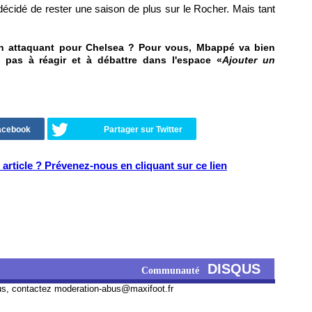
écidé de rester une saison de plus sur le Rocher. Mais tant
on attaquant pour Chelsea ? Pour vous, Mbappé va bien
 pas à réagir et à débattre dans l'espace «
Ajouter un
Facebook
Partager sur Twitter
article ? Prévenez-nous en cliquant sur ce lien
DISQUS
Communauté
us, contactez
moderation-abus@maxifoot.fr