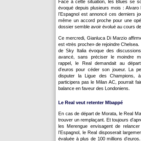
Face à cette situation, les Blues se s
évoqué depuis plusieurs mois : Alvaro
l'Espagnol est annoncé ces derniers j
même un accord proche pour une opéra
dossier semble avoir évolué au cours de
Ce mercredi, Gianluca Di Marzio affir
est «très proche» de rejoindre Chelsea. 
de Sky Italia évoque des discussion
avancé, sans préciser le moindre m
rappel, le Real demandait au départ
d'euros pour céder son joueur. La pe
disputer la Ligue des Champions, à
participera pas le Milan AC, pourrait fa
balance en faveur des Londoniens.
Le Real veut retenter Mbappé
En cas de départ de Morata, le Real Mad
trouver un remplaçant. Et toujours d'apr
les Merengue envisagent de relancer
l'Espagnol, le Real disposerait largem
évaluée à plus de 100 millions d'euros.