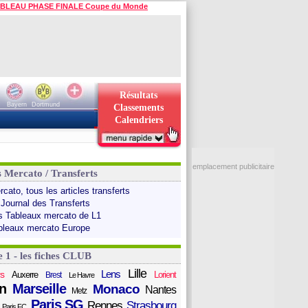
BLEAU PHASE FINALE Coupe du Monde
Résultats
Bayern
Dortmund
Classements
Calendriers
emplacement publicitaire
s Mercato / Transferts
cato, tous les articles transferts
 Journal des Transferts
s Tableaux mercato de L1
bleaux mercato Europe
e 1 - les fiches CLUB
Lille
Lens
s
Auxerre
Lorient
Brest
Le Havre
n
Marseille
Monaco
Nantes
Metz
Paris SG
Rennes
Strasbourg
Paris FC