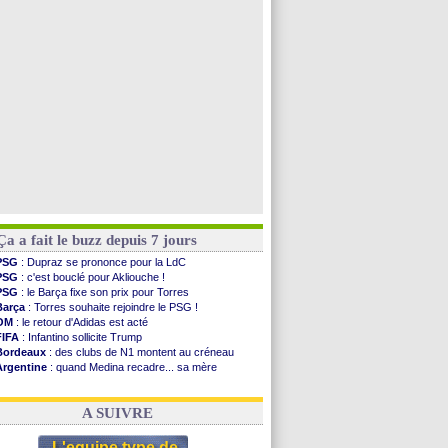
Grenade
: Luca Zidane va changer de club
Juve
: Zhegrova très clair sur son futur
OM
: Aguerd, le plan B de Naples
Arsenal
: Guimarães a signé son contrat
Voir toutes les brèves
Ça a fait le buzz depuis 7 jours
PSG
: Dupraz se prononce pour la LdC
PSG
: c'est bouclé pour Akliouche !
PSG
: le Barça fixe son prix pour Torres
Barça
: Torres souhaite rejoindre le PSG !
OM
: le retour d'Adidas est acté
FIFA
: Infantino sollicite Trump
Bordeaux
: des clubs de N1 montent au créneau
Argentine
: quand Medina recadre... sa mère
Real
: le démenti de Leipzig pour Diomandé
OM
: Paixão attire un 2e club anglais
A SUIVRE
L'equipe type de