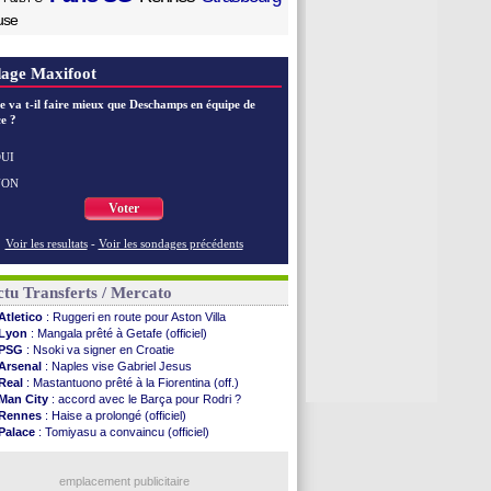
use
age Maxifoot
e va t-il faire mieux que Deschamps en équipe de
e ?
UI
NON
Voter
Voir les resultats
-
Voir les sondages précédents
tu Transferts / Mercato
Atletico
: Ruggeri en route pour Aston Villa
Lyon
: Mangala prêté à Getafe (officiel)
PSG
: Nsoki va signer en Croatie
Arsenal
: Naples vise Gabriel Jesus
Real
: Mastantuono prêté à la Fiorentina (off.)
Man City
: accord avec le Barça pour Rodri ?
Rennes
: Haise a prolongé (officiel)
Palace
: Tomiyasu a convaincu (officiel)
TFC
: Sion Oppong signe pour 4 ans (officiel)
PSG
: Liverpool va proposer 115 M€ pour Barcola
PSG
: Mbaye, deux pistes se détachent
emplacement publicitaire