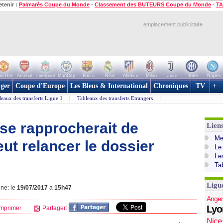
etenir :
Palmarès Coupe du Monde
-
Classement des BUTEURS Coupe du Monde
-
TA
emplacement publicitaire
n Utd
Arsenal
Liverpool
ManCity
Barca
Real
Atletico
Milan
Juve
Inter
Naples
ger
Coupe d'Europe
Les Bleus & International
Chroniques
TV
+
leaux des transferts Ligue 1
|
Tableaux des transferts Etrangers
|
 se rapprocherait de
Lien
Mer
eut relancer le dossier
Le
Le
Ta
Ligu
gne: le
19/07/2017
à
15h47
Anger
Lyo
mprimer
Partager:
Nice