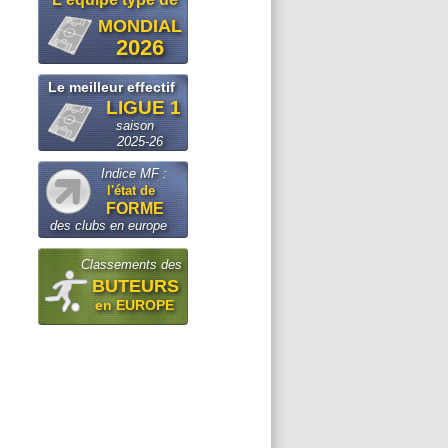
MONDIAL
2026
Le meilleur effectif
LIGUE 1
saison
2025-26
Indice MF :
l'état de
FORME
des clubs en europe
Classements des
BUTEURS
en EUROPE