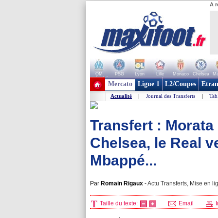
A r
OM
PSG
Lyon
Lille
Monaco
Chelsea
Ma
+ de clubs
Mercato
Ligue 1
L2/Coupes
Etran
Actualité
|
Journal des Transferts
|
Tab
Transfert : Morata
Chelsea, le Real v
Mbappé...
Par
Romain Rigaux
-
Actu Transferts, Mise en li
Taille du texte:
Email
I