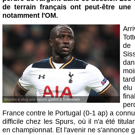
de terrain français ont peut-être une 
notamment l'OM.
Arr
Tot
de 
Si
dan
moi
tar
élu
fin
Sissoko a vécu une saison galère à Tottenham
per
France contre le Portugal (0-1 ap) a conn
difficile chez les Spurs, où il n'a été titula
en championnat. Et l'avenir ne s'annonce g