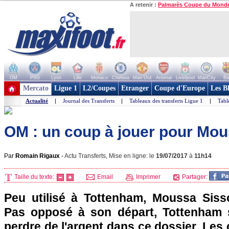
A retenir :
Palmarès Coupe du Mond
OM
PSG
Lyon
Lille
Monaco
Chelsea
Man Utd
Arsenal
Liverpool
ManCity
Ba
+ de clubs
Mercato
Ligue 1
L2/Coupes
Etranger
Coupe d'Europe
Les B
Actualité
|
Journal des Transferts
|
Tableaux des transferts Ligue 1
|
Tabl
OM : un coup à jouer pour Mo
Par
Romain Rigaux
-
Actu Transferts, Mise en ligne: le
19/07/2017
à
11h14
Taille du texte:
Email
Imprimer
Partager:
Peu utilisé à Tottenham, Moussa Sisso
Pas opposé à son départ, Tottenham s
perdre de l'argent dans ce dossier. Les 