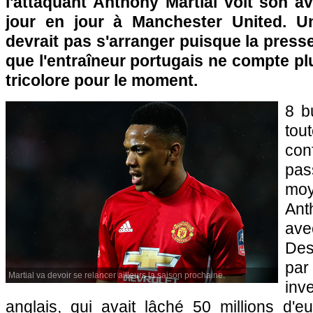
l'attaquant Anthony Martial voit son a
jour en jour à Manchester United. Un
devrait pas s'arranger puisque la press
que l'entraîneur portugais ne compte plu
tricolore pour le moment.
8 b
to
con
pas
mo
Ant
ave
Des
par
Martial va devoir se relancer ailleurs la saison prochaine.
inv
anglais, qui avait lâché 50 millions d'e