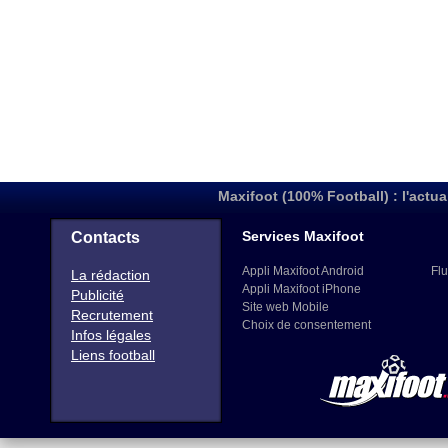
Maxifoot (100% Football) : l'actua
Services Maxifoot
Contacts
Appli Maxifoot Android
Flu
La rédaction
Appli Maxifoot iPhone
Publicité
Site web Mobile
Recrutement
Choix de consentement
Infos légales
Liens football