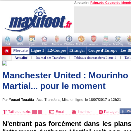
A retenir :
Palmarès Coupe du Mond
OM
PSG
Lyon
Lille
Monaco
Chelsea
Man Utd
Arsenal
Liverpool
ManCity
Ba
+ de clubs
Mercato
Ligue 1
L2/Coupes
Etranger
Coupe d'Europe
Les B
Actualité
|
Journal des Transferts
|
Tableaux des transferts Ligue 1
|
Tabl
Manchester United : Mourinho 
Martial... pour le moment
Par
Youcef Touaitia
-
Actu Transferts, Mise en ligne: le
18/07/2017
à
12h21
Taille du texte:
Email
Imprimer
Partager:
N'entrant pas forcément dans les plan