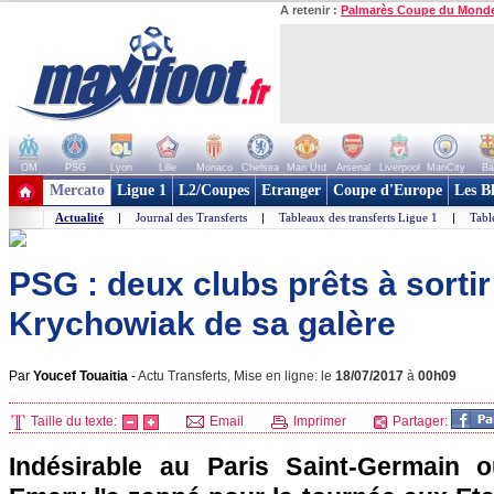
A retenir :
Palmarès Coupe du Mond
OM
PSG
Lyon
Lille
Monaco
Chelsea
Man Utd
Arsenal
Liverpool
ManCity
Ba
+ de clubs
Mercato
Ligue 1
L2/Coupes
Etranger
Coupe d'Europe
Les B
Actualité
|
Journal des Transferts
|
Tableaux des transferts Ligue 1
|
Tabl
PSG : deux clubs prêts à sortir
Krychowiak de sa galère
Par
Youcef Touaitia
-
Actu Transferts, Mise en ligne: le
18/07/2017
à
00h09
Taille du texte:
Email
Imprimer
Partager:
Indésirable au Paris Saint-Germain o