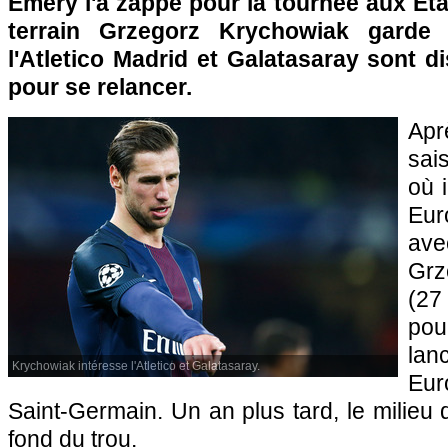
Emery l'a zappé pour la tournée aux Etat
terrain Grzegorz Krychowiak garde 
l'Atletico Madrid et Galatasaray sont di
pour se relancer.
Ap
sai
où 
Eur
av
Gr
(2
po
lan
Krychowiak intéresse l'Atletico et Galatasaray.
Eur
Saint-Germain. Un an plus tard, le milieu d
fond du trou.