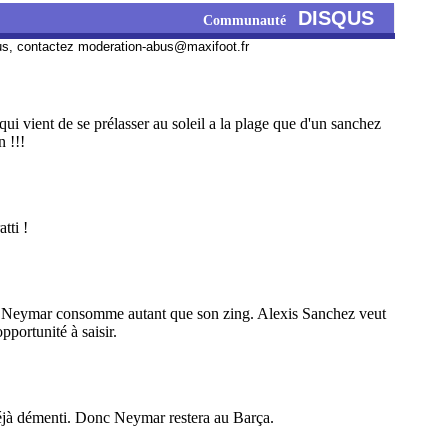
DISQUS
Communauté
us, contactez
moderation-abus@maxifoot.fr