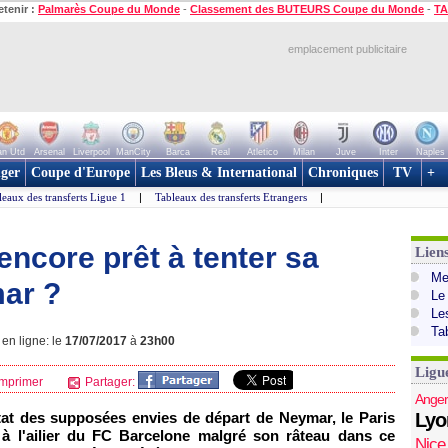
etenir :
Palmarès Coupe du Monde
-
Classement des BUTEURS Coupe du Monde
-
TA
emplacement publicitaire
n Utd
Arsenal
Liverpool
ManCity
Barca
Real
Atletico
Milan
Juve
Inter
Naples
ger
Coupe d'Europe
Les Bleus & International
Chroniques
TV
+
leaux des transferts Ligue 1
|
Tableaux des transferts Etrangers
|
 encore prêt à tenter sa
Lien
Mer
ar ?
Le
Le
Ta
 en ligne: le
17/07/2017
à
23h00
Ligu
mprimer
Partager:
Anger
état des supposées envies de départ de Neymar, le Paris
Lyo
 à l'ailier du FC Barcelone malgré son râteau dans ce
Nice