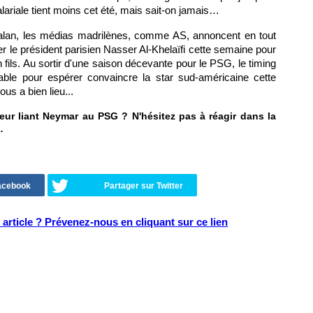
alariale tient moins cet été, mais sait-on jamais…
atalan, les médias madrilènes, comme AS, annoncent en tout
er le président parisien Nasser Al-Khelaïfi cette semaine pour
n fils. Au sortir d'une saison décevante pour le PSG, le timing
ble pour espérer convaincre la star sud-américaine cette
s a bien lieu...
ur liant Neymar au PSG ? N'hésitez pas à réagir dans la
…
Facebook
Partager sur Twitter
article ? Prévenez-nous en cliquant sur ce lien