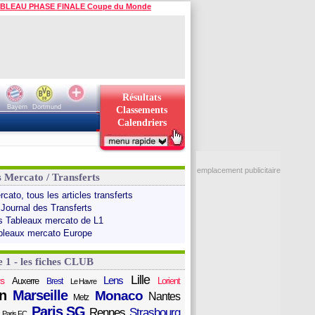
BLEAU PHASE FINALE Coupe du Monde
Résultats
Bayern
Dortmund
Classements
Calendriers
emplacement publicitaire
s Mercato / Transferts
cato, tous les articles transferts
 Journal des Transferts
s Tableaux mercato de L1
bleaux mercato Europe
e 1 - les fiches CLUB
Lille
Lens
s
Auxerre
Lorient
Brest
Le Havre
n
Marseille
Monaco
Nantes
Metz
Paris SG
Rennes
Strasbourg
Paris FC