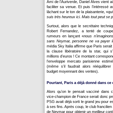
Ami de l'Auriverde, Daniel Alves vient ai
faciliter sa venue. Et puis l'intéressé 
lâchant sur le ton de la plaisanterie, «
qui
suis très heureux ici. Mais tout peut se p
Surtout, alors que le secrétaire techni
Robert Fernandez, a tenté de coupe
rumeurs en lançant «
nous n'imaginons
sans Neymar, personne ne va payer l
média Sky Italia affirme que Paris serait 
la clause libératoire de la star, qui 
millions d'euros ! Ce montant correspon
l'enveloppe mercato parisienne esti
(même s'il faudrait alors rééquilibrer
budget moyennant des ventes).
Pourtant, Paris a déjà donné dans ce d
Alors qu'on le pensait vacciné dans c
vice-champion de France serait donc prêt
PSG avait déjà sorti le grand jeu pour e
à ses fins. Après coup, le club francilien 
de Neymar pour obtenir un meilleur cont