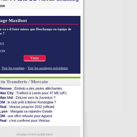
use
age Maxifoot
e va t-il faire mieux que Deschamps en équipe de
e ?
UI
NON
Voter
Voir les resultats
-
Voir les sondages précédents
tu Transferts / Mercato
Rennes
: Embolo a des pistes alléchantes
Man City
: Trafford à Leeds pour 47 M€ (off.)
Man Utd
: Zirkzee vers la Juventus ?
OM
: le club prêt à libérer Kondogbia ?
Real
: Vinicius jusqu'en 2032 (officiel)
Lyon
: Mangala va rejoindre Getafe
OM
: une offre refusée pour Aguerd
Real
: c'est confirmé pour Vinicius
Troyes
: Junior Diaz jusqu'en 2030 (officiel)
PSG
: Akliouche a signé (officiel)
OM
: une offre pour Bulka
emplacement publicitaire