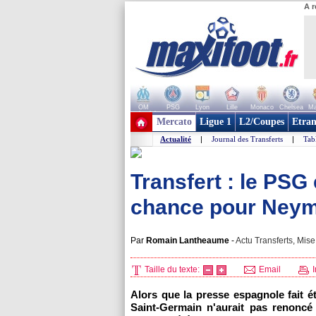
A r
OM
PSG
Lyon
Lille
Monaco
Chelsea
Ma
+ de clubs
Mercato
Ligue 1
L2/Coupes
Etran
Actualité
|
Journal des Transferts
|
Tab
Transfert : le PSG
chance pour Neym
Par
Romain Lantheaume
-
Actu Transferts, Mise
Taille du texte:
Email
I
Alors que la presse espagnole fait 
Saint-Germain n'aurait pas renoncé