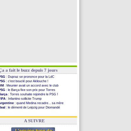
PSG
: contrat signé pour Akliouche
Chelsea
: Palace a fait son offre pour Disasi
PSG
: l'étonnante rumeur Gusto
Bologne
: Dallinga est sur le marché
Voir toutes les brèves
Ça a fait le buzz depuis 7 jours
PSG
: Dupraz se prononce pour la LdC
PSG
: c'est bouclé pour Akliouche !
OM
: Meunier avait un accord avec le club
PSG
: le Barça fixe son prix pour Torres
Barça
: Torres souhaite rejoindre le PSG !
FIFA
: Infantino sollicite Trump
Argentine
: quand Medina recadre... sa mère
Real
: le démenti de Leipzig pour Diomandé
OM
: Paixão attire un 2e club anglais
FIFA
: le conseiller d'Infantino démissionne !
A SUIVRE
L'equipe type de