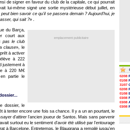
nsi de signer en faveur du club de la capitale, ce qui pourrait
06/08
06/08
avait lui-même signé une sortie mystérieuse début juillet, en
06/08
 peut bien savoir ce qu'il se passera demain ? Aujourd'hui, je
06/08
asser, qui sait ?
» .
que du Barça,
r court aux
emplacement publicitaire
 pas le club
a clause
», le
prêt à activer
s'élève à 222
d justement à
mée à 220 M€
 en partie le
02/08
01/08
31/07
02/08
01/08
ossier...
03/08
03/08
e dossier, le
03/08
 à tenter encore une fois sa chance. Il y a un an pourtant, le
03/08
31/07
ssayer d'attirer l'ancien joueur de Santos. Mais sans parvenir
avait surtout eu le sentiment d'avoir été utilisé par l'entourage
rat à Barcelone. Entretemps, le Blaugrana a rempilé jusqu'en