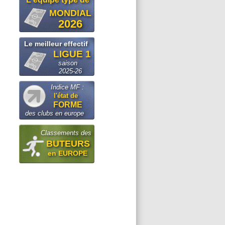
MONDIAL
2026
Le meilleur effectif
LIGUE 1
saison
2025-26
Indice MF :
l'état de
FORME
des clubs en europe
Classements des
BUTEURS
en EUROPE