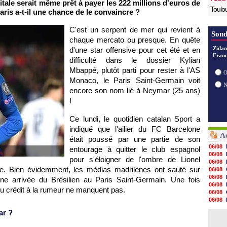
pitale serait même prêt à payer les 222 millions d'euros de
Toulo
aris a-t-il une chance de le convaincre ?
C'est un serpent de mer qui revient à
Sond
chaque mercato ou presque. En quête
Zidan
d'une star offensive pour cet été et en
Franc
difficulté dans le dossier Kylian
Mbappé, plutôt parti pour rester à l'AS
O
Monaco, le Paris Saint-Germain voit
encore son nom lié à Neymar (25 ans)
!
Ce lundi, le quotidien catalan Sport a
indiqué que l'ailier du FC Barcelone
Ac
était poussé par une partie de son
06/08
entourage à quitter le club espagnol
06/08
pour s'éloigner de l'ombre de Lionel
06/08
pe. Bien évidemment, les médias madrilènes ont sauté sur
06/08
06/08
une arrivée du Brésilien au Paris Saint-Germain. Une fois
06/08
u crédit à la rumeur ne manquent pas.
06/08
06/08
06/08
ar ?
06/08
06/08