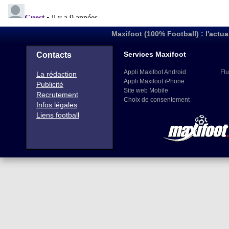
Maxifoot (100% Football) : l'actua
Services Maxifoot
Contacts
Appli Maxifoot Android
Flu
La rédaction
Appli Maxifoot iPhone
Publicité
Site web Mobile
Recrutement
Choix de consentement
Infos légales
Liens football