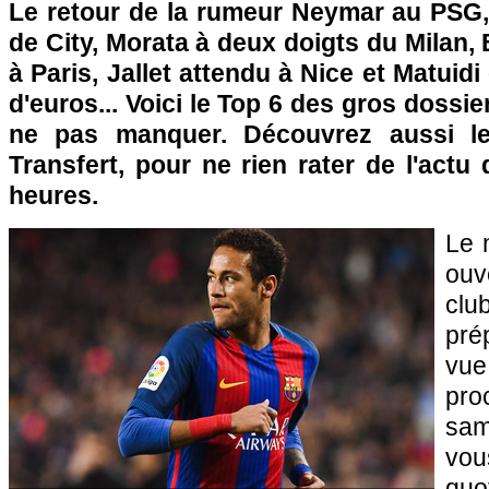
Le retour de la rumeur Neymar au PSG
de City, Morata à deux doigts du Milan, 
à Paris, Jallet attendu à Nice et Matuidi
d'euros... Voici le Top 6 des gros dossi
ne pas manquer. Découvrez aussi l
Transfert, pour ne rien rater de l'actu
heures.
Le 
ouv
clu
pré
vu
pro
sam
v
quo