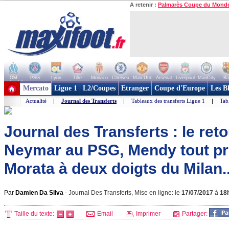
A retenir :
Palmarès Coupe du Mond
OM
PSG
Lyon
Lille
Monaco
Chelsea
Man Utd
Arsenal
Liverpool
ManCity
Ba
+ de clubs
Mercato
Ligue 1
L2/Coupes
Etranger
Coupe d'Europe
Les B
Actualité
|
Journal des Transferts
|
Tableaux des transferts Ligue 1
|
Tab
Journal des Transferts : le ret
Neymar au PSG, Mendy tout pr
Morata à deux doigts du Milan..
Par
Damien Da Silva
-
Journal Des Transferts, Mise en ligne: le
17/07/2017
à
18
Taille du texte:
Email
Imprimer
Partager: