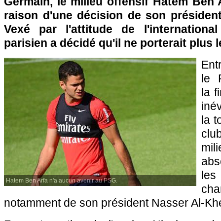
Germain, le milieu offensif Hatem Ben 
raison d'une décision de son président
Vexé par l'attitude de l'international
parisien a décidé qu'il ne porterait plus 
Ent
le 
la f
iné
la 
clu
mil
abs
le
Hatem Ben Arfa n'a aucun avenir au PSG.
cha
notamment de son président Nasser Al-Khel