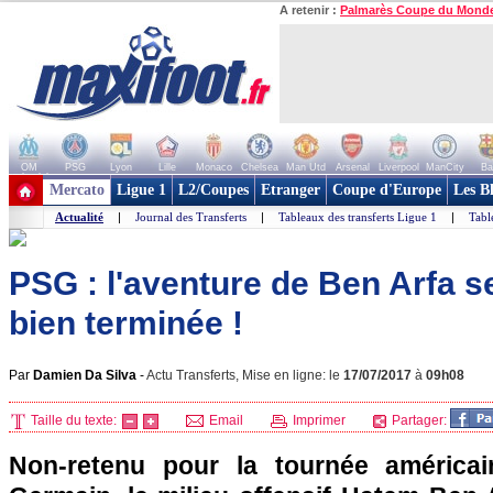
A retenir :
Palmarès Coupe du Mond
OM
PSG
Lyon
Lille
Monaco
Chelsea
Man Utd
Arsenal
Liverpool
ManCity
Ba
+ de clubs
Mercato
Ligue 1
L2/Coupes
Etranger
Coupe d'Europe
Les B
Actualité
|
Journal des Transferts
|
Tableaux des transferts Ligue 1
|
Tabl
PSG : l'aventure de Ben Arfa s
bien terminée !
Par
Damien Da Silva
-
Actu Transferts, Mise en ligne: le
17/07/2017
à
09h08
Taille du texte:
Email
Imprimer
Partager:
Non-retenu pour la tournée américai