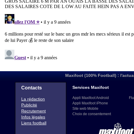
Maxifoot (100% Football) : l'actua
Services Maxifoot
Contacts
Appli Maxifoot Android
Flu
La rédaction
Appli Maxifoot iPhone
Publicité
Site web Mobile
Recrutement
Choix de consentement
Infos légales
Liens football