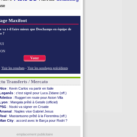
use
age Maxifoot
e va t-il faire mieux que Deschamps en équipe de
e ?
UI
NON
Voter
Voir les resultats
-
Voir les sondages précédents
tu Transferts / Mercato
Nice
: Kevin Carlos va partir en Italie
Leganés
: c'est signé pour Luca Zidane (off.)
Atletico
: Ruggeri en route pour Aston Villa
Lyon
: Mangala prêté à Getafe (officiel)
PSG
: Nsoki va signer en Croatie
Arsenal
: Naples vise Gabriel Jesus
Real
: Mastantuono prêté à la Fiorentina (off.)
Man City
: accord avec le Barça pour Rodri ?
Rennes
: Haise a prolongé (officiel)
Palace
: Tomiyasu a convaincu (officiel)
TFC
: Sion Oppong signe pour 4 ans (officiel)
emplacement publicitaire