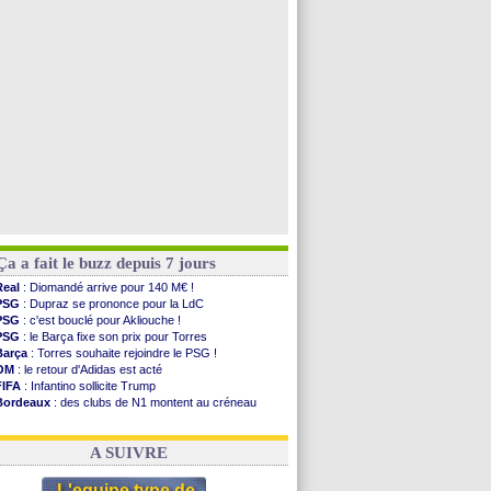
PSG
: Liverpool va proposer 115 M€ pour Barcola
PSG
: Mbaye, deux pistes se détachent
Grenade
: Luca Zidane va changer de club
Juve
: Zhegrova très clair sur son futur
Voir toutes les brèves
Ça a fait le buzz depuis 7 jours
Real
: Diomandé arrive pour 140 M€ !
PSG
: Dupraz se prononce pour la LdC
PSG
: c'est bouclé pour Akliouche !
PSG
: le Barça fixe son prix pour Torres
Barça
: Torres souhaite rejoindre le PSG !
OM
: le retour d'Adidas est acté
FIFA
: Infantino sollicite Trump
Bordeaux
: des clubs de N1 montent au créneau
Argentine
: quand Medina recadre... sa mère
Real
: le démenti de Leipzig pour Diomandé
A SUIVRE
L'equipe type de