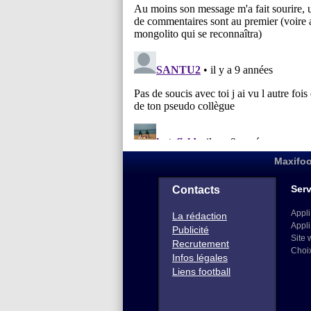
Maxifoo
Serv
Contacts
Appli
La rédaction
Appli
Publicité
Site 
Recrutement
Choi
Infos légales
Liens football