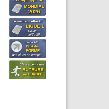
MONDIAL
2026
Le meilleur effectif
LIGUE 1
saison
2025-26
Indice MF :
l'état de
FORME
des clubs en europe
Classements des
BUTEURS
en EUROPE