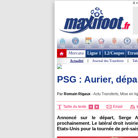
A r
OM
PSG
Lyon
Lille
Monaco
Chelsea
Ma
+ de clubs
Mercato
Ligue 1
L2/Coupes
Etran
Actualité
|
Journal des Transferts
|
Tab
PSG : Aurier, dépa
Par
Romain Rigaux
-
Actu Transferts, Mise en li
Taille du texte:
Email
I
Annoncé sur le départ, Serge Au
prochainement. Le latéral droit ivoiri
Etats-Unis pour la tournée de pré-sai