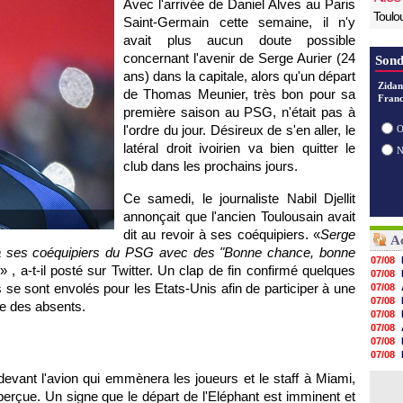
Avec l'arrivée de Daniel Alves au Paris
Toulo
Saint-Germain cette semaine, il n'y
avait plus aucun doute possible
concernant l'avenir de Serge Aurier (24
Sond
ans) dans la capitale, alors qu'un départ
Zidan
de Thomas Meunier, très bon pour sa
Franc
première saison au PSG, n'était pas à
l'ordre du jour. Désireux de s'en aller, le
O
latéral droit ivoirien va bien quitter le
club dans les prochains jours.
Ce samedi, le journaliste Nabil Djellit
annonçait que l'ancien Toulousain avait
dit au revoir à ses coéquipiers. «
Serge
Ac
 à ses coéquipiers du PSG avec des "Bonne chance, bonne
07/08
» , a-t-il posté sur Twitter. Un clap de fin confirmé quelques
07/08
s se sont envolés pour les Etats-Unis afin de participer à une
07/08
07/08
tie des absents.
07/08
07/08
07/08
07/08
07/08
evant l'avion qui emmènera les joueurs et le staff à Miami,
07/08
perçue. Un signe que le départ de l'Eléphant est imminent et
07/08