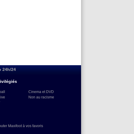
o 24h/24
ivilégiés
ball
Cinema et DVD
Live
Non au racisme
)
outer Maxifoot à vos favoris