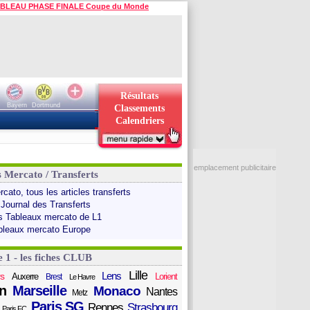
BLEAU PHASE FINALE Coupe du Monde
Résultats
Bayern
Dortmund
Classements
Calendriers
emplacement publicitaire
s Mercato / Transferts
cato, tous les articles transferts
 Journal des Transferts
s Tableaux mercato de L1
bleaux mercato Europe
e 1 - les fiches CLUB
Lille
Lens
s
Auxerre
Lorient
Brest
Le Havre
n
Marseille
Monaco
Nantes
Metz
Paris SG
Rennes
Strasbourg
Paris FC