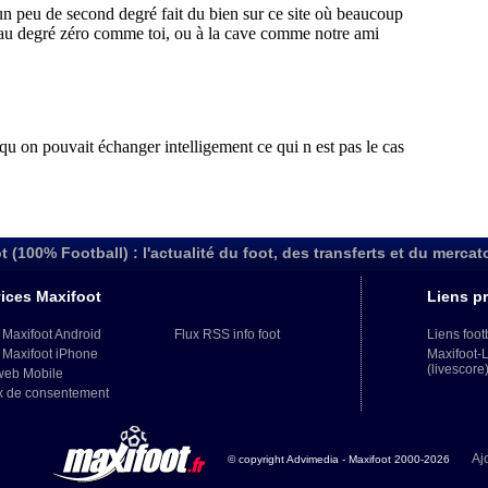
t (100% Football) : l'actualité du foot, des transferts et du mercat
ices Maxifoot
Liens pr
 Maxifoot Android
Flux RSS info foot
Liens foot
 Maxifoot iPhone
Maxifoot-
(livescore
web Mobile
x de consentement
Aj
© copyright Advimedia - Maxifoot 2000-2026