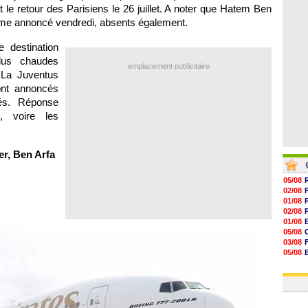
07/08
t le retour des Parisiens le 26 juillet. A noter que Hatem Ben
07/08
me annoncé vendredi, absents également.
07/08
07/08
 destination
plus chaudes
emplacement publicitaire
. La Juventus
sont annoncés
és. Réponse
, voire les
er, Ben Arfa
05/08
02/08
01/08
02/08
01/08
05/08
03/08
05/08
03/08
03/08