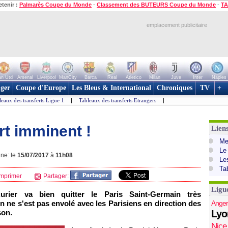
etenir :
Palmarès Coupe du Monde
-
Classement des BUTEURS Coupe du Monde
-
TA
emplacement publicitaire
n Utd
Arsenal
Liverpool
ManCity
Barca
Real
Atletico
Milan
Juve
Inter
Naples
ger
Coupe d'Europe
Les Bleus & International
Chroniques
TV
+
leaux des transferts Ligue 1
|
Tableaux des transferts Etrangers
|
rt imminent !
Lien
Mer
Le
gne: le
15/07/2017
à
11h08
Le
Ta
mprimer
Partager:
Ligu
rier va bien quitter le Paris Saint-Germain très
en ne s'est pas envolé avec les Parisiens en direction des
Anger
son.
Lyo
Nice