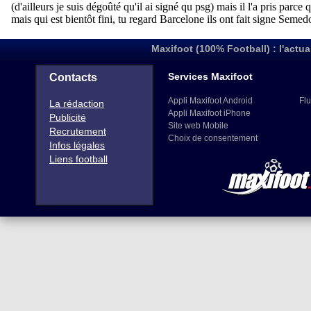
Maxifoot (100% Football) : l'actua
Services Maxifoot
Contacts
Appli Maxifoot Android
Flu
La rédaction
Appli Maxifoot iPhone
Publicité
Site web Mobile
Recrutement
Choix de consentement
Infos légales
Liens football