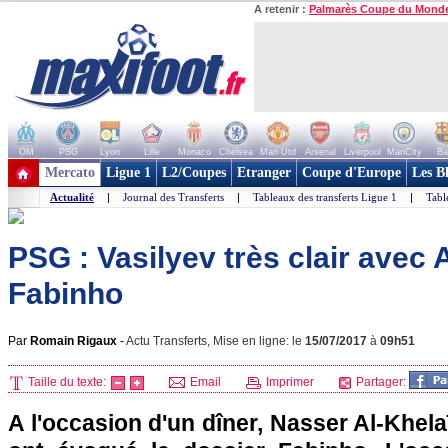
A retenir :
Palmarès Coupe du Mond
OM
PSG
Lyon
Lille
Monaco
Chelsea
Man Utd
Arsenal
Liverpool
ManCity
Ba
+ de clubs
Mercato
Ligue 1
L2/Coupes
Etranger
Coupe d'Europe
Les B
Actualité
|
Journal des Transferts
|
Tableaux des transferts Ligue 1
|
Tabl
PSG : Vasilyev très clair avec 
Fabinho
Par
Romain Rigaux
-
Actu Transferts, Mise en ligne: le
15/07/2017
à
09h51
Taille du texte:
Email
Imprimer
Partager:
A l'occasion d'un dîner, Nasser Al-Khela