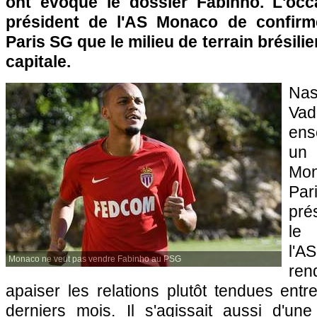
ont évoqué le dossier Fabinho. L'occ
président de l'AS Monaco de confirm
Paris SG que le milieu de terrain brésilie
capitale.
Nas
Vad
ens
un
Mon
Par
pré
le 
l'A
Monaco ne veut pas vendre Fabinho au PSG
re
apaiser les relations plutôt tendues ent
derniers mois. Il s'agissait aussi d'un