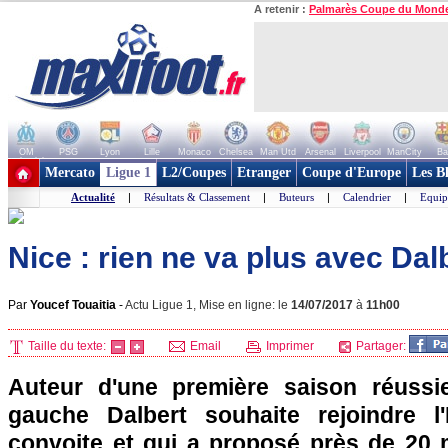
A retenir :
Palmarès Coupe du Mond
OM
PSG
Lyon
Lille
Monaco
Chelsea
Man Utd
Arsenal
Liverpool
ManCity
Ba
+ de clubs
Mercato
Ligue 1
L2/Coupes
Etranger
Coupe d'Europe
Les B
Actualité
|
Résultats & Classement
|
Buteurs
|
Calendrier
|
Equip
Nice : rien ne va plus avec Dalb
Par
Youcef Touaitia
-
Actu Ligue 1, Mise en ligne: le
14/07/2017
à
11h00
Taille du texte:
Email
Imprimer
Partager:
Auteur d'une première saison réussie
gauche Dalbert souhaite rejoindre l'
convoite et qui a proposé près de 20 m