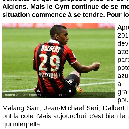
Aiglons. Mais le Gym continue de se mont
situation commence à se tendre. Pour 
Apr
20
dev
att
par
pot
azu
à l
gra
Dalbert veut absolument rejoindre l'Inter.
po
Malang Sarr, Jean-Michaël Seri, Dalbert 
ont la cote. Mais aujourd'hui, c'est bien le
qui interpelle.