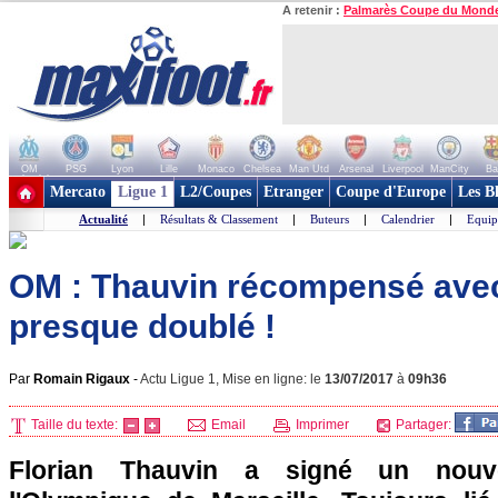
A retenir :
Palmarès Coupe du Mond
OM
PSG
Lyon
Lille
Monaco
Chelsea
Man Utd
Arsenal
Liverpool
ManCity
Ba
+ de clubs
Mercato
Ligue 1
L2/Coupes
Etranger
Coupe d'Europe
Les B
Actualité
|
Résultats & Classement
|
Buteurs
|
Calendrier
|
Equip
OM : Thauvin récompensé avec
presque doublé !
Par
Romain Rigaux
-
Actu Ligue 1, Mise en ligne: le
13/07/2017
à
09h36
Taille du texte:
Email
Imprimer
Partager:
Florian Thauvin a signé un nouv