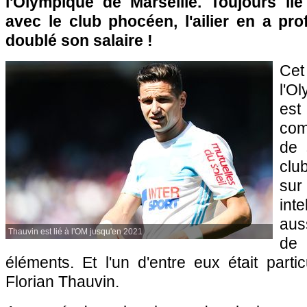
l'Olympique de Marseille. Toujours lié
avec le club phocéen, l'ailier en a pr
doublé son salaire !
Cet
l'O
est
com
de 
cl
su
int
aus
Thauvin est lié à l'OM jusqu'en 2021
de
éléments. Et l'un d'entre eux était partic
Florian Thauvin.