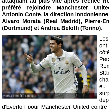
attaquant au plus vite après l'échec R
préféré rejoindre Manchester Unite
Antonio Conte, la direction londonienne 
Alvaro Morata (Real Madrid), Pierre-
(Dortmund) et Andrea Belotti (Torino).
Les
ont
cô
Per
Ro
St
cha
eu
sur
Morata bientôt à Chelsea ?
dép
d'Everton pour Manchester United contre 