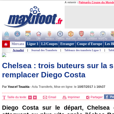
A retenir :
Palmarès Coupe du Mond
OM
PSG
Lyon
Lille
Monaco
Chelsea
Man Utd
Arsenal
Liverpool
ManCity
Ba
+ de clubs
Mercato
Ligue 1
L2/Coupes
Etranger
Coupe d'Europe
Les B
Actualité
|
Journal des Transferts
|
Tableaux des transferts Ligue 1
|
Tabl
Chelsea : trois buteurs sur la s
remplacer Diego Costa
Par
Youcef Touaitia
-
Actu Transferts, Mise en ligne: le
10/07/2017
à
16h37
Taille du texte:
Email
Imprimer
Partager:
Diego Costa sur le départ, Chelsea 