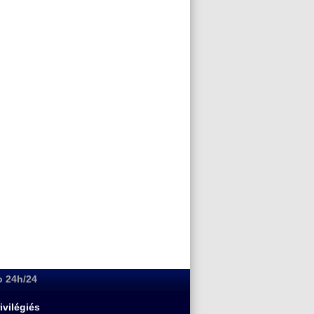
o 24h/24
ivilégiés