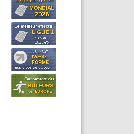
MONDIAL
2026
Le meilleur effectif
LIGUE 1
saison
2025-26
Indice MF :
l'état de
FORME
des clubs en europe
Classements des
BUTEURS
en EUROPE