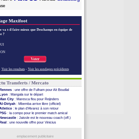
use
age Maxifoot
e va t-il faire mieux que Deschamps en équipe de
e ?
UI
NON
Voter
Voir les resultats
-
Voir les sondages précédents
tu Transferts / Mercato
Rennes
: une offre de Fulham pour Aït Boudlal
Lyon
: Mangala sur le départ
Man City
: Maresca flou pour Reijnders
Al-Diriyah
: Mbemba arrive libre (officiel)
Atletico
: le plan d'Alvarez à son retour
PSG
: la compo pour le premier match amical
Newcastle
: Jaissle est le nouveau coach (off.)
Real
: une nouvelle offre pour Vinicius
Monaco
: Cabral a prolongé (officiel)
Atletico
: Molina va signer à la Roma
Real
: Diomandé arrive pour 140 M€ !
emplacement publicitaire