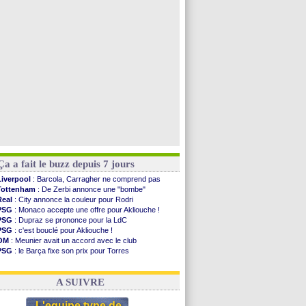
Man Utd
: Bayindir en route pour le Celta
Roma
: Molina en cas d'échec avec Read
Le Havre
: Zouaoui plutôt vers Montpellier ?
Chelsea
: Côme touche au but pour Chalobah
Voir toutes les brèves
Ça a fait le buzz depuis 7 jours
Liverpool
: Barcola, Carragher ne comprend pas
Tottenham
: De Zerbi annonce une "bombe"
Real
: City annonce la couleur pour Rodri
PSG
: Monaco accepte une offre pour Akliouche !
PSG
: Dupraz se prononce pour la LdC
PSG
: c'est bouclé pour Akliouche !
OM
: Meunier avait un accord avec le club
PSG
: le Barça fixe son prix pour Torres
OM
: accord de principe entre Rulli et Man City
Barça
: Torres souhaite rejoindre le PSG !
A SUIVRE
L'equipe type de