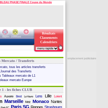
BLEAU PHASE FINALE Coupe du Monde
Résultats
Bayern
Dortmund
Classements
Calendriers
emplacement publicitaire
s Mercato / Transferts
cato, tous les articles transferts
 Journal des Transferts
s Tableaux mercato de L1
bleaux mercato Europe
e 1 - les fiches CLUB
Lille
Lens
s
Auxerre
Lorient
Brest
Le Havre
n
Marseille
Monaco
Nantes
Metz
Paris SG
Rennes
Strasbourg
Paris FC