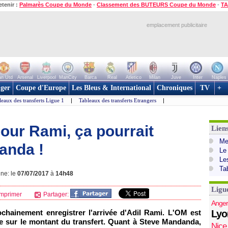
etenir :
Palmarès Coupe du Monde
-
Classement des BUTEURS Coupe du Monde
-
TA
emplacement publicitaire
n Utd
Arsenal
Liverpool
ManCity
Barca
Real
Atletico
Milan
Juve
Inter
Naples
ger
Coupe d'Europe
Les Bleus & International
Chroniques
TV
+
leaux des transferts Ligue 1
|
Tableaux des transferts Etrangers
|
our Rami, ça pourrait
Lien
Mer
anda !
Le
Le
Ta
gne: le
07/07/2017
à
14h48
Ligu
mprimer
Partager:
Anger
ochainement enregistrer l'arrivée d'Adil Rami. L'OM est
Lyo
le sur le montant du transfert. Quant à Steve Mandanda,
Nice