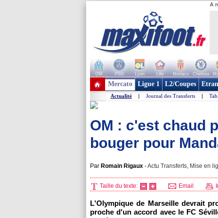
A r
OM
PSG
Lyon
Lille
Monaco
Chelsea
Ma
+ de clubs
Mercato
Ligue 1
L2/Coupes
Etran
Actualité
|
Journal des Transferts
|
Tab
OM : c'est chaud p
bouger pour Mand
Par
Romain Rigaux
-
Actu Transferts, Mise en li
Taille du texte:
Email
I
L'Olympique de Marseille devrait pr
proche d'un accord avec le FC Sévil