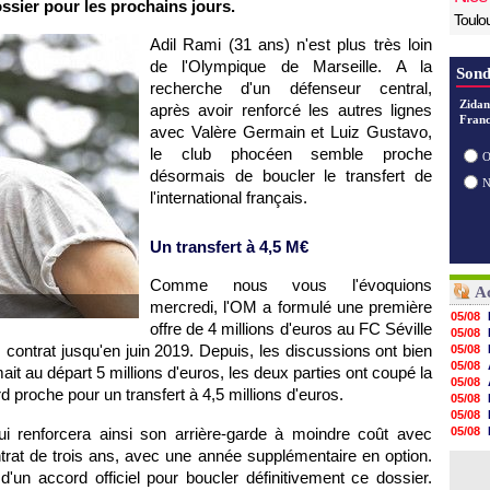
ssier pour les prochains jours.
Toulo
Adil Rami (31 ans) n'est plus très loin
de l'Olympique de Marseille. A la
Sond
recherche d'un défenseur central,
Zidan
après avoir renforcé les autres lignes
Franc
avec Valère Germain et Luiz Gustavo,
le club phocéen semble proche
O
désormais de boucler le transfert de
l'international français.
Un transfert à 4,5 M€
Comme nous vous l'évoquions
Ac
mercredi, l'OM a formulé une première
05/08
offre de 4 millions d'euros au FC Séville
05/08
contrat jusqu'en juin 2019. Depuis, les discussions ont bien
05/08
05/08
it au départ 5 millions d'euros, les deux parties ont coupé la
05/08
proche pour un transfert à 4,5 millions d'euros.
05/08
05/08
i renforcera ainsi son arrière-garde à moindre coût avec
05/08
05/08
ontrat de trois ans, avec une année supplémentaire en option.
05/08
'un accord officiel pour boucler définitivement ce dossier.
05/08