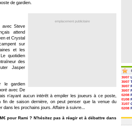
poste de gardien.
05/08
05/08
05/08
05/08
emplacement publicitaire
u avec Steve
çais attend
en et Crystal
 campent sur
aines et les
Le quotidien
traîneur des
uter Jasper
30/07
30/07
r le gardien
30/07
boré avec De
30/07
is n'ayant aucun intérêt à empiler les joueurs à ce poste,
02/08
01/08
 fin de saison dernière, on peut penser que la venue du
31/07
 dans les prochains jours. Affaire à suivre...
02/08
30/07
01/08
M€ pour Rami ? N'hésitez pas à réagir et à débattre dans