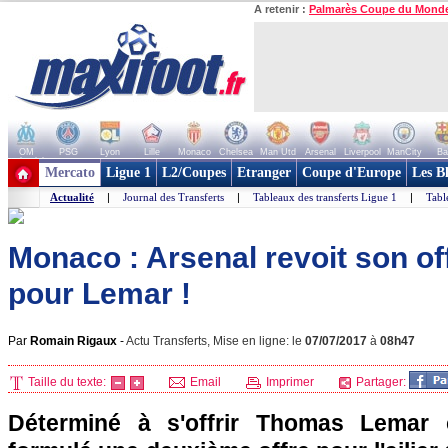
A retenir :
Palmarès Coupe du Mond
OM
PSG
Lyon
Lille
Monaco
Chelsea
Man Utd
Arsenal
Liverpool
ManCity
Ba
+ de clubs
Mercato
Ligue 1
L2/Coupes
Etranger
Coupe d'Europe
Les B
Actualité
|
Journal des Transferts
|
Tableaux des transferts Ligue 1
|
Tabl
Monaco : Arsenal revoit son of
pour Lemar !
Par
Romain Rigaux
-
Actu Transferts, Mise en ligne: le
07/07/2017
à
08h47
Taille du texte:
Email
Imprimer
Partager:
Déterminé à s'offrir Thomas Lemar 