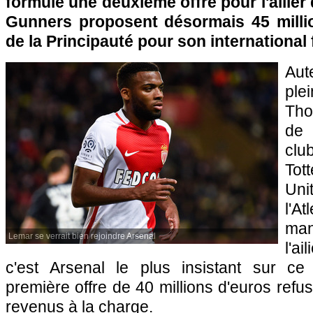
formulé une deuxième offre pour l'ailier
Gunners proposent désormais 45 milli
de la Principauté pour son international 
Au
ple
Tho
de
cl
Tot
Un
l'At
man
Lemar se verrait bien rejoindre Arsenal
l'a
c'est Arsenal le plus insistant sur ce
première offre de 40 millions d'euros refu
revenus à la charge.