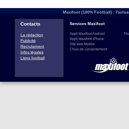
Maxifoot (100% Football) : l'actua
Services Maxifoot
Contacts
Appli Maxifoot Android
Flu
La rédaction
Appli Maxifoot iPhone
Publicité
Site web Mobile
Recrutement
Choix de consentement
Infos légales
Liens football