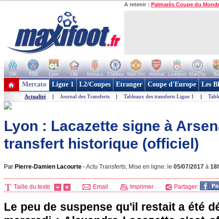
A retenir :
Palmarès Coupe du Mond
OM
PSG
Lyon
Lille
Monaco
Chelsea
Man Utd
Arsenal
Liverpool
ManCity
Ba
+ de clubs
Mercato
Ligue 1
L2/Coupes
Etranger
Coupe d'Europe
Les B
Actualité
|
Journal des Transferts
|
Tableaux des transferts Ligue 1
|
Tabl
Lyon : Lacazette signe à Arsen
transfert historique (officiel)
Par
Pierre-Damien Lacourte
-
Actu Transferts, Mise en ligne: le
05/07/2017
à
18
Taille du texte:
Email
Imprimer
Partager:
Le peu de suspense qu'il restait a été d