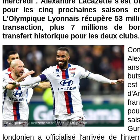
mercredi : Alexandre Lacazette s'est o
pour les cinq prochaines saisons en
L'Olympique Lyonnais récupère 53 milli
transaction, plus 7 millions de bo
transfert historique pour les deux clubs.
C
Ale
ans
but
est
d'A
fra
pou
sa
En Angleterre, Lacazette va toucher 11 M€ par an.
Gu
londonien a officialisé l'arrivée de l'inter