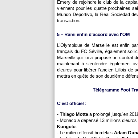
Emery de rejoindre le club de la capit
viennent pour les quatre prochaines sa
Mundo Deportivo, la Real Sociedad dev
transaction.
5 – Rami enfin d'accord avec l'OM
L'Olympique de Marseille est enfin p
français du FC Séville, également solli
Marseille qui lui a proposé un contrat 
maintenant à s'entendre également ave
d'euros pour libérer l'ancien Lillois d
mettra en quête de son deuxième défense
Télégramme Foot Trans
C'est officiel :
-
Thiago Motta
a prolongé jusqu'en 201
- Monaco a dépensé 13 millions d'euros
Kongolo
.
- Le milieu offensif bordelais
Adam Oun