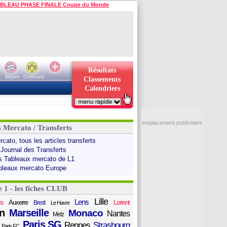
BLEAU PHASE FINALE Coupe du Monde
Résultats
Bayern
Dortmund
Classements
Calendriers
emplacement publicitaire
s Mercato / Transferts
cato, tous les articles transferts
 Journal des Transferts
s Tableaux mercato de L1
bleaux mercato Europe
e 1 - les fiches CLUB
Lille
Lens
s
Auxerre
Lorient
Brest
Le Havre
n
Marseille
Monaco
Nantes
Metz
Paris SG
Rennes
Strasbourg
Paris FC