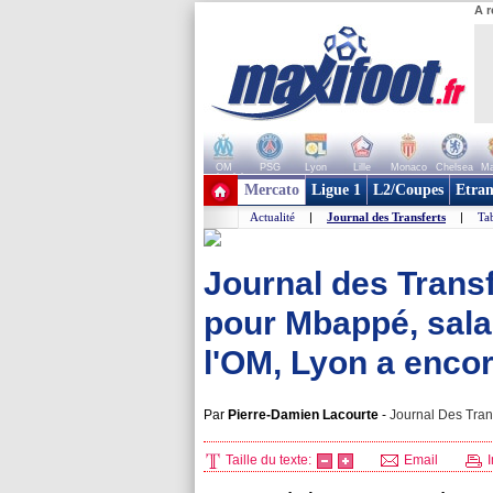
A r
OM
PSG
Lyon
Lille
Monaco
Chelsea
Ma
+ de clubs
Mercato
Ligue 1
L2/Coupes
Etran
Actualité
|
Journal des Transferts
|
Tab
Journal des Trans
pour Mbappé, sala
l'OM, Lyon a encor
Par
Pierre-Damien Lacourte
-
Journal Des Trans
Taille du texte:
Email
I