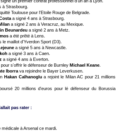
a signé un premier contrat professionnel d'un an à Lyon.
s à Strasbourg.
quitté Toulouse pour l'Etoile Rouge de Belgrade.
Costa
a signé 4 ans à Strasbourg.
Milan
a signé 2 ans à Veracruz, au Mexique.
in Beunardeu
a signé 2 ans à Metz.
emos
a été prêté à Lens.
 le maillot d'Yverdon Sport (D3).
Lejeune
a signé 5 ans à Newcastle.
koh
a signé 3 ans à Caen.
z
a signé 4 ans à Everton.
 pour s'offrir le défenseur de Burnley
Michael Keane
.
te Iborra
va rejoindre le Bayer Leverkusen.
sen
Hakan Calhanoglu
a rejoint le Milan AC pour 21 millions
oursé 20 millions d'euros pour lé défenseur du Borussia
llait pas rater :
e médicale à Arsenal ce mardi.