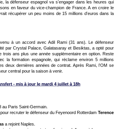
ale, la défenseur espagnol va s'engager dans les heures qui
isons en faveur du vice-champion de France. A en croire le
rait récupérer un peu moins de 15 millions d'euros dans la
arvenu à un accord avec Adil Rami (31 ans). Le défenseur
cité par Crystal Palace, Galatasaray et Besiktas, a opté pour
de trois ans plus une année supplémentaire en option. Reste
c la formation espagnole, qui réclame environ 5 millions
e ses deux dernières années de contrat. Après Rami, l'OM se
ur central pour la saison à venir.
fert - mis à jour le mardi 4 juillet à 18h
8 au Paris Saint-Germain.
 pour recruter le défenseur du Feyenoord Rotterdam
Terence
as
a rejoint Naples.