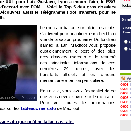
re XXL pour Luiz Gustavo, Lyon a encore faim, le PSG
Toulo
n d'accord avec l'OM… Voici le Top 5 des gros dossiers
Découvrez aussi le Télégramme Foot Transfert, pour ne
4h.
Sond
Le mercato battant son plein, les clubs
Zidan
Franc
s'activent pour peaufiner leur effectif en
vue de la saison prochaine. Du lundi au
O
samedi à 18h, Maxifoot vous propose
quotidiennement le best of des plus
gros dossiers mercato et le résumé
des principales informations de ces
dernières 24 heures, avec les
transferts officiels et les rumeurs
Ac
méritant une attention particulière.
06/08
06/08
En un clic, vous avez l'essentiel de ce
06/08
que vous devez savoir sur le mercato !
égasque Kylian Mbappé.
06/08
Pour voir toutes les informations
06/08
06/08
ous sur les
tableaux mercato
de Maxifoot.
06/08
06/08
06/08
ers du jour qu'il ne fallait pas rater
06/08
06/08