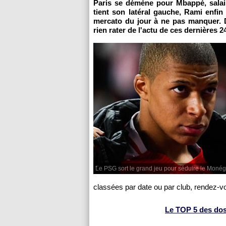
Paris se démène pour Mbappé, salai
tient son latéral gauche, Rami enfi
mercato du jour à ne pas manquer. 
rien rater de l'actu de ces dernières 2
Le PSG sort le grand jeu pour séduire le Mon
classées par date ou par club, rendez-v
Le TOP 5 des dossi