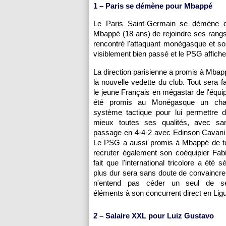
1 – Paris se démène pour Mbappé
Le Paris Saint-Germain se démène de
Mbappé (18 ans) de rejoindre ses rangs
rencontré l'attaquant monégasque et son
visiblement bien passé et le PSG affich
La direction parisienne a promis à Mbap
la nouvelle vedette du club. Tout sera fa
le jeune Français en mégastar de l'équi
été promis au Monégasque un ch
système tactique pour lui permettre d
mieux toutes ses qualités, avec sa
passage en 4-4-2 avec Edinson Cavani 
Le PSG a aussi promis à Mbappé de tou
recruter également son coéquipier Fab
fait que l'international tricolore a été s
plus dur sera sans doute de convaincr
n'entend pas céder un seul de se
éléments à son concurrent direct en Ligu
2 – Salaire XXL pour Luiz Gustavo