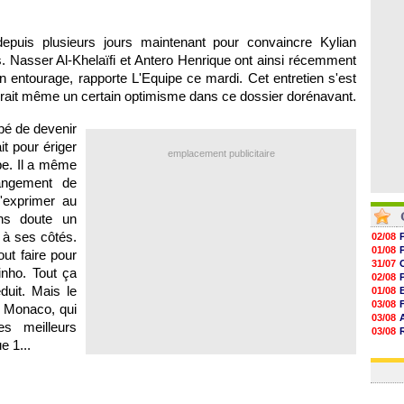
06/08
06/08
06/08
puis plusieurs jours maintenant pour convaincre Kylian
06/08
. Nasser Al-Khelaïfi et Antero Henrique ont ainsi récemment
 entourage, rapporte L'Equipe ce mardi. Cet entretien s'est
erait même un certain optimisme dans ce dossier dorénavant.
pé de devenir
it pour ériger
emplacement publicitaire
pe. Il a même
angement de
'exprimer au
ns doute un
à ses côtés.
02/08
01/08
t faire pour
31/07
inho. Tout ça
02/08
éduit. Mais le
01/08
03/08
e Monaco, qui
03/08
s meilleurs
03/08
e 1...
03/08
31/07