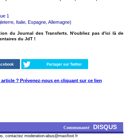
gue 1
leterre, Italie, Espagne, Allemagne)
on du Journal des Transferts. N'oubliez pas d'ici là de
entaires du JdT !
Facebook
Partager sur Twitter
article ? Prévenez-nous en cliquant sur ce lien
DISQUS
Communauté
us, contactez
moderation-abus@maxifoot.fr