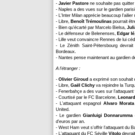
-
Javier Pastore
ne souhaite pas quitter
- Naples a des vues sur le gardien paris
- L'Inter Milan apprécie beaucoup l'ailier
- Libre,
Benoît Trémoulinas
pourrait êtr
- Bien qu'écarté par Marcelo Bielsa,
Jul
- Le défenseur de Belenenses,
Edgar Ié
- Lille veut convaincre Rennes de lui c
- Le Zénith Saint-Pétersbourg devra
Bordeaux.
- Nantes pense maintenant au gardien d
A l'étranger :
-
Olivier Giroud
a exprimé son souhait d
- Libre,
Gaël Clichy
va rejoindre la Turqu
- Fenerbahçe a des vues sur l'attaquant
- Courtisé par le FC Barcelone,
Leonar
- L'attaquant espagnol
Alvaro Morata
United.
- Le gardien
Gianluigi Donnarumma
d
d'euros par an.
- West Ham veut s'offrir l'attaquant du
- L'attaquant du FC Séville
Vitolo
devrait