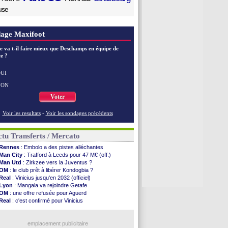
use
age Maxifoot
e va t-il faire mieux que Deschamps en équipe de
e ?
UI
NON
Voter
Voir les resultats
-
Voir les sondages précédents
tu Transferts / Mercato
Rennes
: Embolo a des pistes alléchantes
Man City
: Trafford à Leeds pour 47 M€ (off.)
Man Utd
: Zirkzee vers la Juventus ?
OM
: le club prêt à libérer Kondogbia ?
Real
: Vinicius jusqu'en 2032 (officiel)
Lyon
: Mangala va rejoindre Getafe
OM
: une offre refusée pour Aguerd
Real
: c'est confirmé pour Vinicius
Troyes
: Junior Diaz jusqu'en 2030 (officiel)
PSG
: Akliouche a signé (officiel)
OM
: une offre pour Bulka
emplacement publicitaire