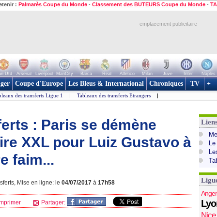
etenir :
Palmarès Coupe du Monde
-
Classement des BUTEURS Coupe du Monde
-
TA
emplacement publicitaire
n Utd
Arsenal
Liverpool
ManCity
Barca
Real
Atletico
Milan
Juve
Inter
Naples
ger
Coupe d'Europe
Les Bleus & International
Chroniques
TV
+
leaux des transferts Ligue 1
|
Tableaux des transferts Etrangers
|
ferts : Paris se démène
Lien
Mer
ire XXL pour Luiz Gustavo à
Le
Le
e faim...
Ta
Ligu
ferts, Mise en ligne: le
04/07/2017
à
17h58
Anger
Lyo
mprimer
Partager:
Nice