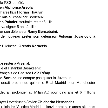
 le PSG cet été.
ien
Alphonse Areola
.
 marseillais
Florian Thauvin
.
e mis à l'essai par Bordeaux.
ian Palmieri
souhaite rester à Lille.
, va signer 5 ans à Lille.
éder son défenseur
Ramy Bensebaini
.
it de nouveau prêter son défenseur
Vukasin Jovanovic
à
e l'Udinese,
Orestis Karnezis
.
e rester à Arsenal.
ie et l'Istanbul Basaksehir.
 français de Chelsea
Loïc Rémy
.
do Bonucci
ne compte pas quitter la Juventus.
serait proche de quitter le Real Madrid pour Manchester
evrait prolonger au Milan AC pour cinq ans et 6 millions
 Bayer Leverkusen
Javier Chicharito Hernandez
.
 rejoindre l'Atletico Madrid en janvier prochain après six mois