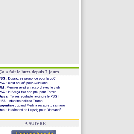
PSG
: contrat signé pour Akliouche
Chelsea
: Palace a fait son offre pour Disasi
PSG
: l'étonnante rumeur Gusto
Bologne
: Dallinga est sur le marché
Voir toutes les brèves
Ça a fait le buzz depuis 7 jours
PSG
: Dupraz se prononce pour la LdC
PSG
: c'est bouclé pour Akliouche !
OM
: Meunier avait un accord avec le club
PSG
: le Barça fixe son prix pour Torres
Barça
: Torres souhaite rejoindre le PSG !
FIFA
: Infantino sollicite Trump
Argentine
: quand Medina recadre... sa mère
Real
: le démenti de Leipzig pour Diomandé
OM
: Paixão attire un 2e club anglais
FIFA
: le conseiller d'Infantino démissionne !
A SUIVRE
L'equipe type de