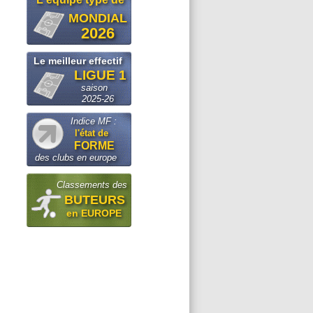
MONDIAL
2026
Le meilleur effectif
LIGUE 1
saison
2025-26
Indice MF :
l'état de
FORME
des clubs en europe
Classements des
BUTEURS
en EUROPE