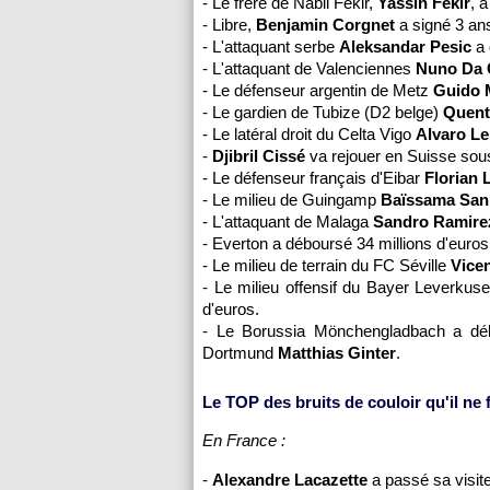
- Le frère de Nabil Fekir,
Yassin Fekir
, 
- Libre,
Benjamin Corgnet
a signé 3 an
- L'attaquant serbe
Aleksandar Pesic
a 
- L'attaquant de Valenciennes
Nuno Da 
- Le défenseur argentin de Metz
Guido 
- Le gardien de Tubize (D2 belge)
Quent
- Le latéral droit du Celta Vigo
Alvaro L
-
Djibril Cissé
va rejouer en Suisse sous
- Le défenseur français d'Eibar
Florian 
- Le milieu de Guingamp
Baïssama San
- L'attaquant de Malaga
Sandro Ramire
- Everton a déboursé 34 millions d'euros
- Le milieu de terrain du FC Séville
Vicen
- Le milieu offensif du Bayer Leverku
d'euros.
- Le Borussia Mönchengladbach a déb
Dortmund
Matthias Ginter
.
Le TOP des bruits de couloir qu'il ne fa
En France :
-
Alexandre Lacazette
a passé sa visit