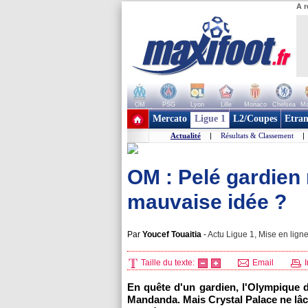
A r
OM
PSG
Lyon
Lille
Monaco
Chelsea
Ma
+ de clubs
Mercato
Ligue 1
L2/Coupes
Etran
Actualité
|
Résultats & Classement
|
OM : Pelé gardien
mauvaise idée ?
Par
Youcef Touaitia
-
Actu Ligue 1, Mise en ligne
Taille du texte:
Email
I
En quête d'un gardien, l'Olympique 
Mandanda. Mais Crystal Palace ne lâch