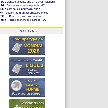
PSG
: Monaco accepte une offre pour Akliouche !
PSG
: Dupraz se prononce pour la LdC
PSG
: c'est bouclé pour Akliouche !
OM
: Meunier avait un accord avec le club
PSG
: le Barça fixe son prix pour Torres
Barça
: Torres souhaite rejoindre le PSG !
FIFA
: Infantino sollicite Trump
Argentine
: quand Medina recadre... sa mère
A SUIVRE
L'equipe type de
MONDIAL
2026
Le meilleur effectif
LIGUE 1
saison
2025-26
Indice MF :
l'état de
FORME
des clubs en europe
Classements des