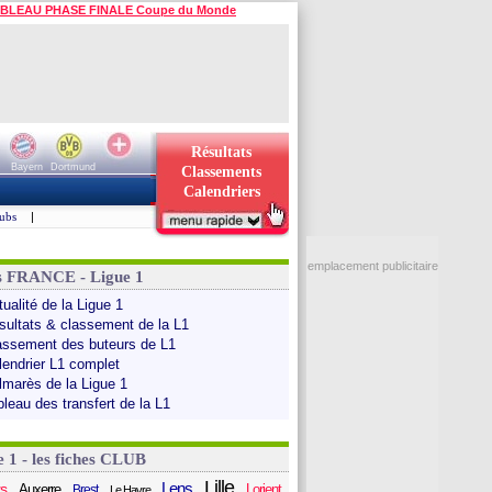
BLEAU PHASE FINALE Coupe du Monde
Résultats
Bayern
Dortmund
Classements
Calendriers
ubs
|
emplacement publicitaire
s FRANCE - Ligue 1
ualité de la Ligue 1
sultats & classement de la L1
assement des buteurs de L1
lendrier L1 complet
lmarès de la Ligue 1
bleau des transfert de la L1
e 1 - les fiches CLUB
Lille
Lens
s
Auxerre
Lorient
Brest
Le Havre