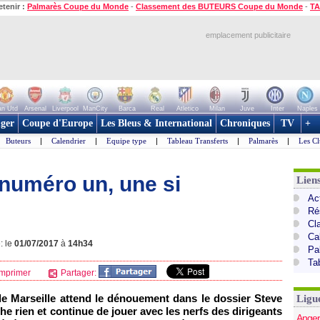
etenir :
Palmarès Coupe du Monde
-
Classement des BUTEURS Coupe du Monde
-
TA
emplacement publicitaire
n Utd
Arsenal
Liverpool
ManCity
Barca
Real
Atletico
Milan
Juve
Inter
Naples
ger
Coupe d'Europe
Les Bleus & International
Chroniques
TV
+
Buteurs
|
Calendrier
|
Equipe type
|
Tableau Transferts
|
Palmarès
|
Les Cl
 numéro un, une si
Lien
Act
Ré
Cl
Ca
: le
01/07/2017
à
14h34
Pa
Ta
mprimer
Partager:
de Marseille attend le dénouement dans le dossier Steve
Ligu
e rien et continue de jouer avec les nerfs des dirigeants
Anger