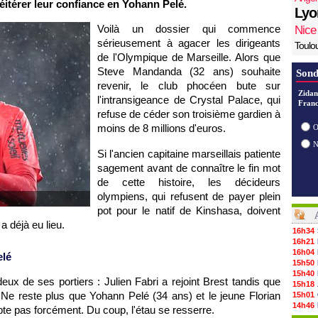
éitérer leur confiance en Yohann Pelé.
Lyo
Voilà un dossier qui commence
Nice
sérieusement à agacer les dirigeants
Toulo
de l'Olympique de Marseille. Alors que
Steve Mandanda (32 ans) souhaite
Sond
revenir, le club phocéen bute sur
Zidan
l'intransigeance de Crystal Palace, qui
Franc
refuse de céder son troisième gardien à
moins de 8 millions d'euros.
O
Si l'ancien capitaine marseillais patiente
sagement avant de connaître le fin mot
de cette histoire, les décideurs
olympiens, qui refusent de payer plein
pot pour le natif de Kinshasa, doivent
a déjà eu lieu.
16h34
16h21
16h04
elé
15h50
15h40
eux de ses portiers : Julien Fabri a rejoint Brest tandis que
15h18
e reste plus que Yohann Pelé (34 ans) et le jeune Florian
15h01
14h46
te pas forcément. Du coup, l'étau se resserre.
14h25