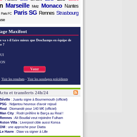
n
Marseille
Monaco
Nantes
Metz
Paris SG
Rennes
Strasbourg
Paris FC
use
age Maxifoot
e va t-il faire mieux que Deschamps en équipe de
e ?
UI
NON
Voter
Voir les resultats
-
Voir les sondages précédents
Actu et transferts 24h/24
Séville
: Juanlu signe à Bournemouth (officiel)
PSG
: Ndjantou heureux d'avoir rejoué
Real
: Diomandé pour 140 M€ (officiel)
Man City
: Rodri préfère le Barça au Real !
Rennes
: Aït Boudlal veut rejoindre Fulham
Aston Villa
: Liverpool cible aussi Konsa
OM
: une approche pour Diatta
Le Havre
: Diaw va signer à Lille
Trabzonspor
: Salah a signé ! (officiel)