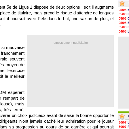
14h12
nt 5e de Ligue 1 dispose de deux options : soit il augmente
13h51
05/08
place de titulaire, mais prend le risque d'attendre de longues
13h29
05/08
13h11
it il poursuit avec Pelé dans le but, une saison de plus, et
05/08
12h46
05/08
.
12h28
05/08
12h10
04/08
11h58
05/08
11h35
06/08
11h19
emplacement publicitaire
e si mauvaise
11h07
10h53
a franchement
10h36
rale souvent
10h13
rès moyen de
09h51
né l'exercice
t le meilleur
'OM espèrent
r rempart de
louse), mais
, très fermé,
avérer un choix judicieux avant de saisir la bonne opportunité
irigeants n'ont jamais caché leur admiration pour le joueur
30/07
ans sa progression au cours de sa carrière et qui pourrait
30/07