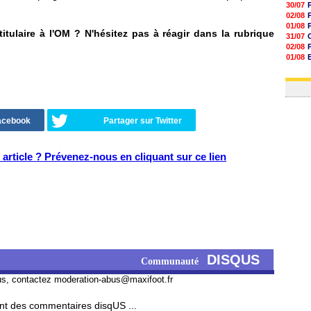
30/07
02/08
01/08
 titulaire à l'OM ? N'hésitez pas à réagir dans la rubrique
31/07
02/08
01/08
03/08
03/08
Facebook
Partager sur Twitter
article ? Prévenez-nous en cliquant sur ce lien
DISQUS
Communauté
us, contactez
moderation-abus@maxifoot.fr