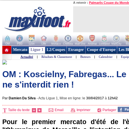
A retenir :
Palmarès Coupe du Mond
OM
PSG
Lyon
Lille
Monaco
Chelsea
Man Utd
Arsenal
Liverpool
ManCity
Ba
+ de clubs
Mercato
Ligue 1
L2/Coupes
Etranger
Coupe d'Europe
Les B
Actualité
|
Résultats & Classement
|
Buteurs
|
Calendrier
|
Equip
OM : Koscielny, Fabregas... L
ne s'interdit rien !
Par
Damien Da Silva
-
Actu Ligue 1, Mise en ligne: le
30/04/2017
à
12h42
Taille du texte:
Email
Imprimer
Partager:
Pour le premier mercato d'été de l'