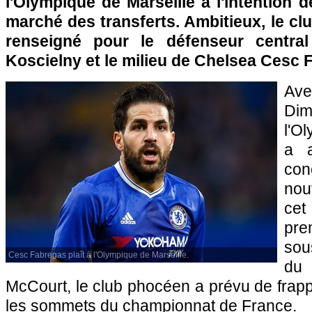
l'Olympique de Marseille a l'intention d
marché des transferts. Ambitieux, le cl
renseigné pour le défenseur central
Koscielny et le milieu de Chelsea Cesc 
Ave
Dim
l'O
a a
co
nou
ce
pre
sou
Cesc Fabregas plaît à l'Olympique de Marseille.
du 
McCourt, le club phocéen a prévu de frappe
les sommets du championnat de France.