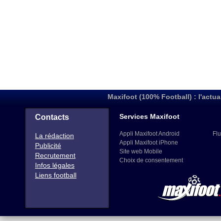
Maxifoot (100% Football) : l'actua
Services Maxifoot
Contacts
Appli Maxifoot Android
Flu
La rédaction
Appli Maxifoot iPhone
Publicité
Site web Mobile
Recrutement
Choix de consentement
Infos légales
Liens football