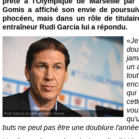
prêté à l'Olympique de Marseille par
Gomis a affiché son envie de poursui
phocéen, mais dans un rôle de titulair
entraîneur Rudi Garcia lui a répondu.
«
Je
doub
jama
un 
tou
enc
qui
cet
vou
Rudi Garcia ne promet rien à Gomis.
qu'
buts ne peut pas être une doublure l'année