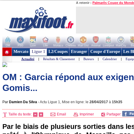
A retenir :
Palmarès Coupe du Mond
OM
PSG
Lyon
Lille
Monaco
Chelsea
Man Utd
Arsenal
Liverpool
ManCity
Ba
+ de clubs
Mercato
Ligue 1
L2/Coupes
Etranger
Coupe d'Europe
Les B
Actualité
|
Résultats & Classement
|
Buteurs
|
Calendrier
|
Equip
OM : Garcia répond aux exige
Gomis...
Par
Damien Da Silva
-
Actu Ligue 1, Mise en ligne: le
28/04/2017
à
15h35
Taille du texte:
Email
Imprimer
Partager:
Par le biais de plusieurs sorties dans le