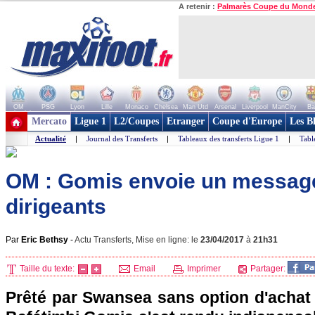
A retenir :
Palmarès Coupe du Mond
OM
PSG
Lyon
Lille
Monaco
Chelsea
Man Utd
Arsenal
Liverpool
ManCity
Ba
+ de clubs
Mercato
Ligue 1
L2/Coupes
Etranger
Coupe d'Europe
Les B
Actualité
|
Journal des Transferts
|
Tableaux des transferts Ligue 1
|
Tabl
OM : Gomis envoie un messag
dirigeants
Par
Eric Bethsy
-
Actu Transferts, Mise en ligne: le
23/04/2017
à
21h31
Taille du texte:
Email
Imprimer
Partager:
Prêté par Swansea sans option d'achat d