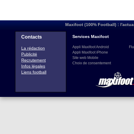
Maxifoot (100% Football) : l'actua
Services Maxifoot
Contacts
Appli Maxifoot Android
Flu
La rédaction
Appli Maxifoot iPhone
Publicité
Site web Mobile
Recrutement
Choix de consentement
Infos légales
Liens football