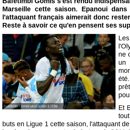
Bafétimbi Gomis s'est rendu indispensa
Marseille cette saison. Epanoui dans
l'attaquant français aimerait donc rester 
Reste à savoir ce qu'en pensent ses supé
Le
l'O
ne 
un 
mon
été
prê
pour
Et 
Bafétimbi Gomis veut rester à l'OM.
tou
buts en Ligue 1 cette saison, l'attaquant de