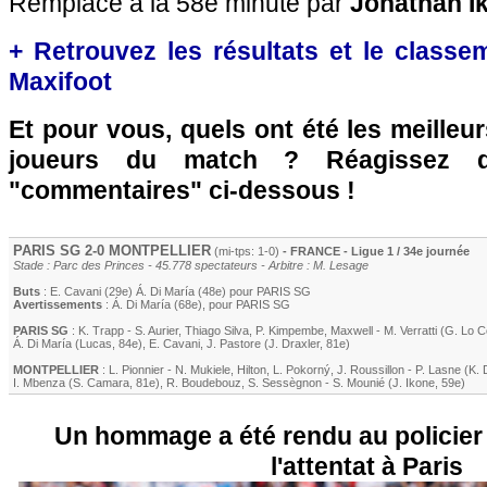
Remplacé à la 58e minute par
Jonathan Ik
+ Retrouvez les résultats et le classe
Maxifoot
Et pour vous, quels ont été les meilleu
joueurs du match ? Réagissez 
"commentaires" ci-dessous !
PARIS SG
2-0
MONTPELLIER
(mi-tps: 1-0)
- FRANCE - Ligue 1 / 34e journée
Stade : Parc des Princes - 45.778 spectateurs - Arbitre : M. Lesage
Buts
:
E. Cavani
(29e)
Á. Di María
(48e) pour
PARIS SG
Avertissements
:
Á. Di María
(68e)
, pour
PARIS SG
PARIS SG
:
K. Trapp
-
S. Aurier
,
Thiago Silva
,
P. Kimpembe
,
Maxwell
-
M. Verratti
(
G. Lo C
Á. Di María
(
Lucas
, 84e)
,
E. Cavani
,
J. Pastore
(
J. Draxler
, 81e)
MONTPELLIER
:
L. Pionnier
-
N. Mukiele
,
Hilton
,
L. Pokorný
,
J. Roussillon
-
P. Lasne
(
K. 
I. Mbenza
(
S. Camara
, 81e)
,
R. Boudebouz
,
S. Sessègnon
-
S. Mounié
(
J. Ikone
, 59e)
Un hommage a été rendu au policier t
l'attentat à Paris