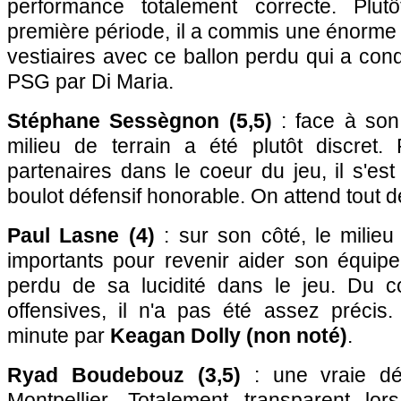
performance totalement correcte. Plu
première période, il a commis une énorme
vestiaires avec ce ballon perdu qui a con
PSG par Di Maria.
Stéphane Sessègnon (5,5)
: face à son
milieu de terrain a été plutôt discret
partenaires dans le coeur du jeu, il s'est
boulot défensif honorable. On attend tout 
Paul Lasne (4)
: sur son côté, le milieu 
importants pour revenir aider son équip
perdu de sa lucidité dans le jeu. Du c
offensives, il n'a pas été assez préci
minute par
Keagan Dolly (non noté)
.
Ryad Boudebouz (3,5)
: une vraie dé
Montpellier. Totalement transparent lo