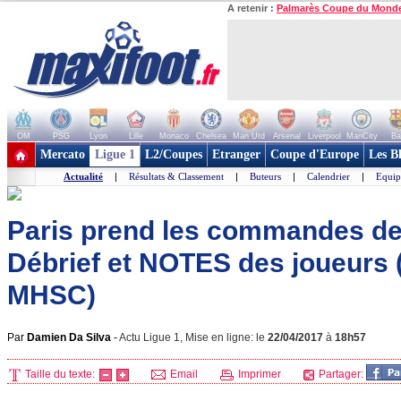
A retenir :
Palmarès Coupe du Mond
OM
PSG
Lyon
Lille
Monaco
Chelsea
Man Utd
Arsenal
Liverpool
ManCity
Ba
+ de clubs
Mercato
Ligue 1
L2/Coupes
Etranger
Coupe d'Europe
Les B
Actualité
|
Résultats & Classement
|
Buteurs
|
Calendrier
|
Equip
Paris prend les commandes de l
Débrief et NOTES des joueurs 
MHSC)
Par
Damien Da Silva
-
Actu Ligue 1, Mise en ligne: le
22/04/2017
à
18h57
Taille du texte:
Email
Imprimer
Partager: