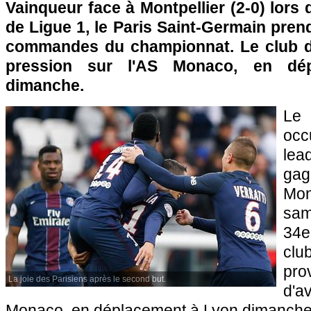
Vainqueur face à Montpellier (2-0) lors 
de Ligue 1, le Paris Saint-Germain pren
commandes du championnat. Le club de
pression sur l'AS Monaco, en dé
dimanche.
Le 
oc
lea
ga
Mon
sam
34e
club
pro
La joie des Parisiens après le second but.
d'
Monaco, en déplacement à Lyon dimanche