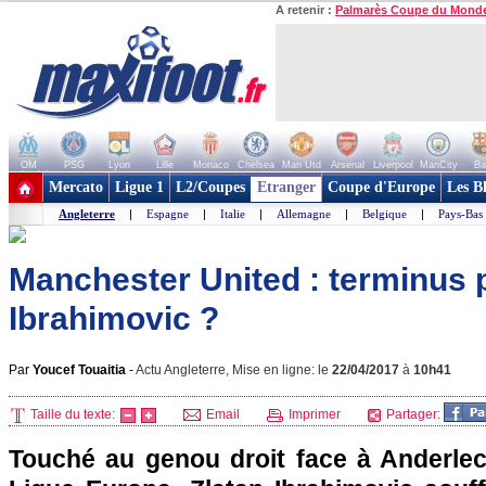
A retenir :
Palmarès Coupe du Mond
OM
PSG
Lyon
Lille
Monaco
Chelsea
Man Utd
Arsenal
Liverpool
ManCity
Ba
+ de clubs
Mercato
Ligue 1
L2/Coupes
Etranger
Coupe d'Europe
Les B
Angleterre
|
Espagne
|
Italie
|
Allemagne
|
Belgique
|
Pays-Bas
Manchester United : terminus 
Ibrahimovic ?
Par
Youcef Touaitia
-
Actu Angleterre, Mise en ligne: le
22/04/2017
à
10h41
Taille du texte:
Email
Imprimer
Partager:
Touché au genou droit face à Anderlech