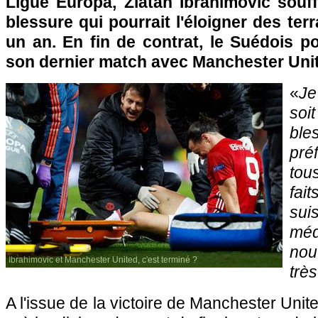
Ligue Europa, Zlatan Ibrahimovic souff
blessure qui pourrait l'éloigner des ter
un an. En fin de contrat, le Suédois po
son dernier match avec Manchester Uni
«
Je
so
bl
pré
tou
fai
sui
mé
nou
Ibrahimovic et Manchester United, c'est terminé ?
très
A l'issue de la victoire de Manchester Unit