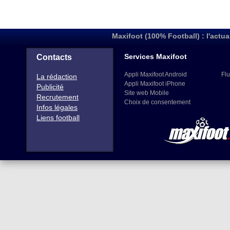
Maxifoot (100% Football) : l'actua
Services Maxifoot
Contacts
Appli Maxifoot Android
Flu
La rédaction
Appli Maxifoot iPhone
Publicité
Site web Mobile
Recrutement
Choix de consentement
Infos légales
Liens football