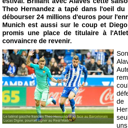
estival. Brillant avec Alavés cette sais
Theo Hernandez a tapé dans l'oeil du 
débourser 24 millions d'euros pour l'enr
Munich est aussi sur le coup et Diego
promis une place de titulaire à l'Atle
convaincre de revenir.
Son
Ala
Aut
re
cou
déf
de
He
seu
Le latéral gauche français Theo Hernandez, ici face au Barcelonais
Lucas Digne, pourrait signer au Real Madrid.
un