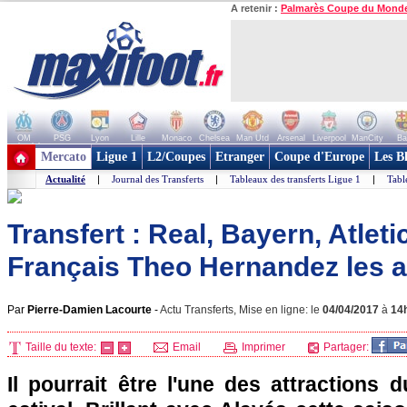
A retenir :
Palmarès Coupe du Mond
OM
PSG
Lyon
Lille
Monaco
Chelsea
Man Utd
Arsenal
Liverpool
ManCity
Ba
+ de clubs
Mercato
Ligue 1
L2/Coupes
Etranger
Coupe d'Europe
Les B
Actualité
|
Journal des Transferts
|
Tableaux des transferts Ligue 1
|
Tabl
Transfert : Real, Bayern, Atleti
Français Theo Hernandez les af
Par
Pierre-Damien Lacourte
-
Actu Transferts, Mise en ligne: le
04/04/2017
à
14
Taille du texte:
Email
Imprimer
Partager:
Il pourrait être l'une des attractions