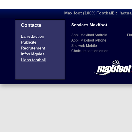
Maxifoot (100% Football) : l'actua
Services Maxifoot
Contacts
Appli Maxifoot Android
Flu
La rédaction
Appli Maxifoot iPhone
Publicité
Site web Mobile
Recrutement
Choix de consentement
Infos légales
Liens football