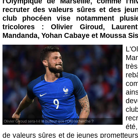
l'Olympique de Marseille, comme l'hi
recruter des valeurs sûres et des jeu
club phocéen vise notamment plusie
tricolores : Olivier Giroud, Lauren
Mandanda, Yohan Cabaye et Moussa Si
L'
Mar
trè
re
com
ain
dev
cl
rec
Olivier Giroud sera-t-il le butteur que l'OM recherche ?
été
de valeurs sûres et de jeunes prometteurs 