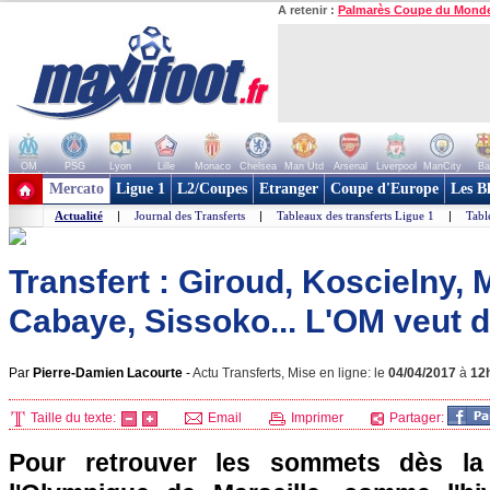
A retenir :
Palmarès Coupe du Mond
OM
PSG
Lyon
Lille
Monaco
Chelsea
Man Utd
Arsenal
Liverpool
ManCity
Ba
+ de clubs
Mercato
Ligue 1
L2/Coupes
Etranger
Coupe d'Europe
Les B
Actualité
|
Journal des Transferts
|
Tableaux des transferts Ligue 1
|
Tabl
Transfert : Giroud, Koscielny,
Cabaye, Sissoko... L'OM veut d
Par
Pierre-Damien Lacourte
-
Actu Transferts, Mise en ligne: le
04/04/2017
à
12
Taille du texte:
Email
Imprimer
Partager:
Pour retrouver les sommets dès la 