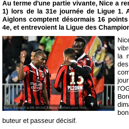
Au terme d'une partie vivante, Nice a r
1) lors de la 31e journée de Ligue 1. 
Aiglons comptent désormais 16 points
4e, et entrevoient la Ligue des Champio
Ni
vib
la 
des
co
jo
l'
Bo
di
Mario Balotelli a été décisif à deux reprises pour Nice.
bon
buteur et passeur décisif.