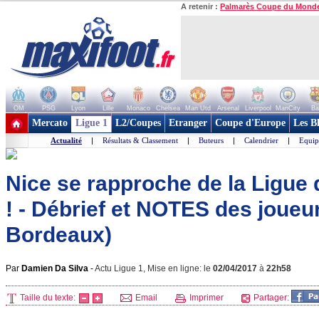
A retenir :
Palmarès Coupe du Mond
OM
PSG
Lyon
Lille
Monaco
Chelsea
Man Utd
Arsenal
Liverpool
ManCity
Ba
+ de clubs
Mercato
Ligue 1
L2/Coupes
Etranger
Coupe d'Europe
Les B
Actualité
|
Résultats & Classement
|
Buteurs
|
Calendrier
|
Equip
Nice se rapproche de la Ligu
! - Débrief et NOTES des joueur
Bordeaux)
Par
Damien Da Silva
-
Actu Ligue 1, Mise en ligne: le
02/04/2017
à
22h58
Taille du texte:
Email
Imprimer
Partager: