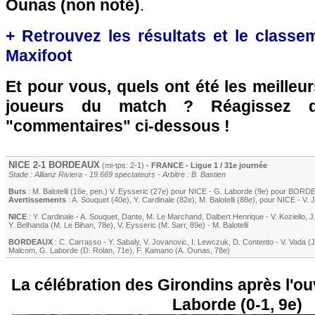
Ounas (non noté)
.
+ Retrouvez les résultats et le classe
Maxifoot
Et pour vous, quels ont été les meilleu
joueurs du match ? Réagissez 
"commentaires" ci-dessous !
NICE
2-1
BORDEAUX
(mi-tps: 2-1)
- FRANCE - Ligue 1 / 31e journée
Stade : Allianz Riviera - 19.669 spectateurs - Arbitre : B. Bastien
Buts
:
M. Balotelli
(16e, pen.)
V. Eysseric
(27e) pour
NICE
-
G. Laborde
(9e) pour
BORD
Avertissements
:
A. Souquet
(40e)
,
Y. Cardinale
(82e)
,
M. Balotelli
(88e)
, pour
NICE
-
V. 
NICE
:
Y. Cardinale
-
A. Souquet
,
Dante
,
M. Le Marchand
,
Dalbert Henrique
-
V. Koziello
,
J
Y. Belhanda
(
M. Le Bihan
, 78e)
,
V. Eysseric
(
M. Sarr
, 89e)
-
M. Balotelli
BORDEAUX
:
C. Carrasso
-
Y. Sabaly
,
V. Jovanovic
,
I. Lewczuk
,
D. Contento
-
V. Vada
(
J
Malcom
,
G. Laborde
(
D. Rolan
, 71e)
,
F. Kamano
(
A. Ounas
, 78e)
La célébration des Girondins après l'ou
Laborde (0-1, 9e)