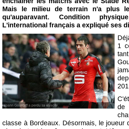
enchaîner les matchs avec le Stade Re
Mais le milieu de terrain n'a plus
qu'auparavant. Condition physiqu
L'international français a expliqué ses di
Déj
1 c
tan
Gou
ja
dep
201
C'é
de 
Yoann Gourcuff a perdu sa vivacité.
ch
classe à Bordeaux. Désormais, le joueur 