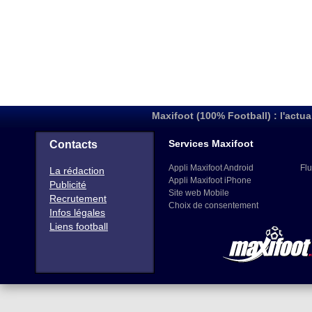
Maxifoot (100% Football) : l'actua
Services Maxifoot
Contacts
Appli Maxifoot Android
Flu
La rédaction
Appli Maxifoot iPhone
Publicité
Site web Mobile
Recrutement
Choix de consentement
Infos légales
Liens football