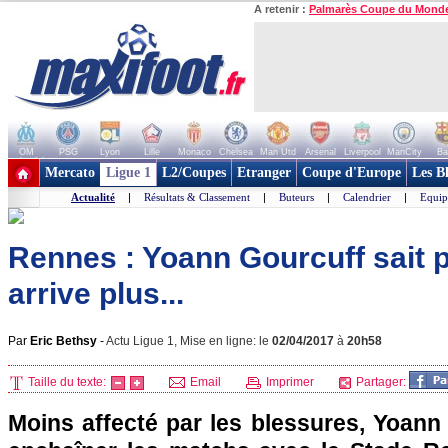
A retenir :
Palmarès Coupe du Mond
OM
PSG
Lyon
Lille
Monaco
Chelsea
Man Utd
Arsenal
Liverpool
ManCity
Ba
+ de clubs
Mercato
Ligue 1
L2/Coupes
Etranger
Coupe d'Europe
Les B
Actualité
|
Résultats & Classement
|
Buteurs
|
Calendrier
|
Equip
Rennes : Yoann Gourcuff sait p
arrive plus...
Par
Eric Bethsy
-
Actu Ligue 1, Mise en ligne: le
02/04/2017
à
20h58
Taille du texte:
Email
Imprimer
Partager:
Moins affecté par les blessures, Yoann