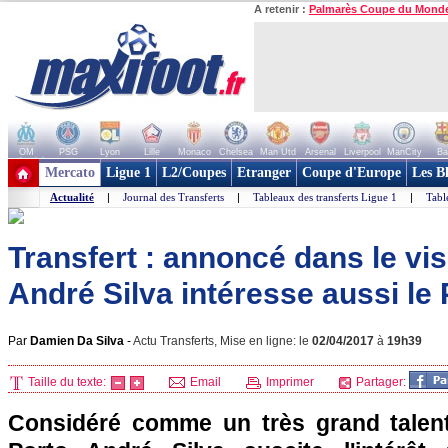
A retenir :
Palmarès Coupe du Mond
OM
PSG
Lyon
Lille
Monaco
Chelsea
Man Utd
Arsenal
Liverpool
ManCity
Ba
+ de clubs
Mercato
Ligue 1
L2/Coupes
Etranger
Coupe d'Europe
Les B
Actualité
|
Journal des Transferts
|
Tableaux des transferts Ligue 1
|
Tabl
Transfert : annoncé dans le vis
André Silva intéresse aussi le 
Par
Damien Da Silva
-
Actu Transferts, Mise en ligne: le
02/04/2017
à
19h39
Taille du texte:
Email
Imprimer
Partager:
Considéré comme un très grand talent