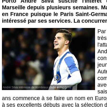
Porto André Silva suscite l'intérêt
Marseille depuis plusieurs semaines. Ma
en France puisque le Paris Saint-Germa
intéressé par ses services. La concurre
Par
tr
l'a
An
co
jeu
Aut
com
ave
André Silva intéresse de nombreux clubs européens.
sai
ans commence à se faire un nom en Euro
à ses excellents débuts avec la sélection 