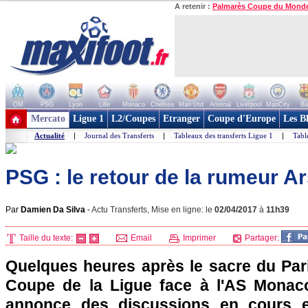
A retenir :
Palmarès Coupe du Mond
OM
PSG
Lyon
Lille
Monaco
Chelsea
Man Utd
Arsenal
Liverpool
ManCity
Ba
+ de clubs
Mercato
Ligue 1
L2/Coupes
Etranger
Coupe d'Europe
Les B
Actualité
|
Journal des Transferts
|
Tableaux des transferts Ligue 1
|
Tabl
PSG : le retour de la rumeur 
Par
Damien Da Silva
-
Actu Transferts, Mise en ligne: le
02/04/2017
à
11h39
Taille du texte:
Email
Imprimer
Partager:
Quelques heures après le sacre du Par
Coupe de la Ligue face à l'AS Monaco
annonce des discussions en cours e