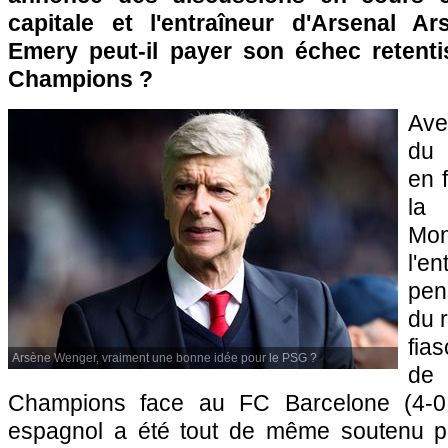
capitale et l'entraîneur d'Arsenal A
Emery peut-il payer son échec retent
Champions ?
Ave
du 
en 
la 
Mon
l'e
pen
du r
fia
Arsène Wenger, vraiment une bonne idée pour le PSG ?
de
Champions face au FC Barcelone (4-0, 
espagnol a été tout de même soutenu p