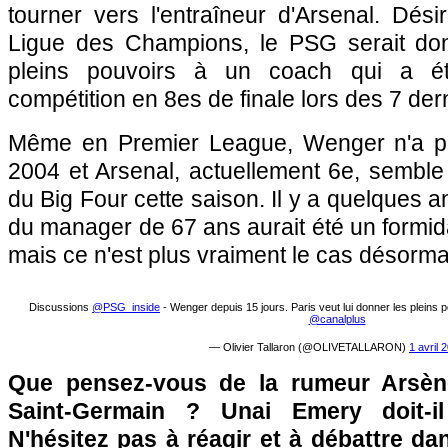
tourner vers l'entraîneur d'Arsenal. Dés
Ligue des Champions, le PSG serait don
pleins pouvoirs à un coach qui a ét
compétition en 8es de finale lors des 7 der
Même en Premier League, Wenger n'a pl
2004 et Arsenal, actuellement 6e, semble b
du Big Four cette saison. Il y a quelques 
du manager de 67 ans aurait été un formid
mais ce n'est plus vraiment le cas désormai
Discussions
@PSG_inside
- Wenger depuis 15 jours. Paris veut lui donner les pleins 
@canalplus
— Olivier Tallaron (@OLIVETALLARON)
1 avril 
Que pensez-vous de la rumeur Arsèn
Saint-Germain ? Unai Emery doit-i
N'hésitez pas à réagir et à débattre da