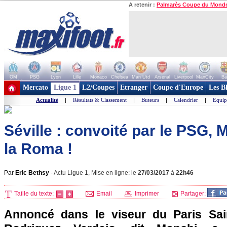
A retenir :
Palmarès Coupe du Mond
OM
PSG
Lyon
Lille
Monaco
Chelsea
Man Utd
Arsenal
Liverpool
ManCity
Ba
+ de clubs
Mercato
Ligue 1
L2/Coupes
Etranger
Coupe d'Europe
Les B
Actualité
|
Résultats & Classement
|
Buteurs
|
Calendrier
|
Equip
Séville : convoité par le PSG, 
la Roma !
Par
Eric Bethsy
-
Actu Ligue 1, Mise en ligne: le
27/03/2017
à
22h46
Taille du texte:
Email
Imprimer
Partager:
Annoncé dans le viseur du Paris Sa