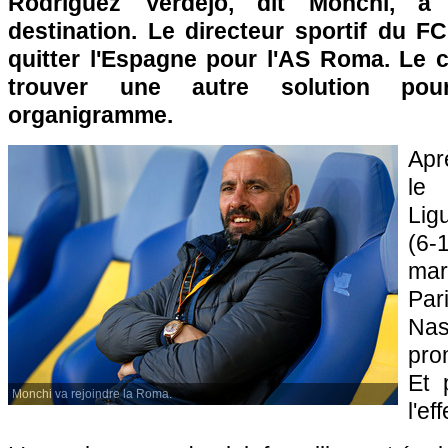
Rodriguez Verdejo, dit Monchi, a
destination. Le directeur sportif du FC
quitter l'Espagne pour l'AS Roma. Le c
trouver une autre solution pou
organigramme.
Aprè
le
Li
(6-
mar
Pa
Nas
pro
Et 
Monchi va rejoindre la Roma.
l'eff