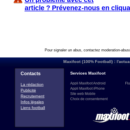
article ? Prévenez-nous en cliqua
Pour signaler un abus, contactez
moderation-abus
Maxifoot (100% Football) : l'actua
Services Maxifoot
Contacts
Appli Maxifoot Android
Flu
La rédaction
Appli Maxifoot iPhone
Publicité
Site web Mobile
Recrutement
Choix de consentement
Infos légales
Liens football