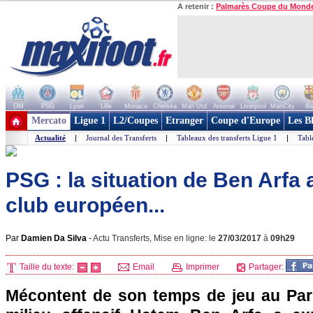
A retenir :
Palmarès Coupe du Mond
OM
PSG
Lyon
Lille
Monaco
Chelsea
Man Utd
Arsenal
Liverpool
ManCity
Ba
+ de clubs
Mercato
Ligue 1
L2/Coupes
Etranger
Coupe d'Europe
Les B
Actualité
|
Journal des Transferts
|
Tableaux des transferts Ligue 1
|
Tabl
PSG : la situation de Ben Arfa 
club européen...
Par
Damien Da Silva
-
Actu Transferts, Mise en ligne: le
27/03/2017
à
09h29
Taille du texte:
Email
Imprimer
Partager:
Mécontent de son temps de jeu au Pari