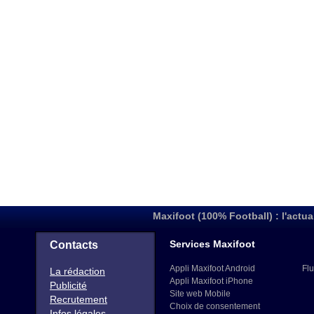
Maxifoot (100% Football) : l'actua
Services Maxifoot
Contacts
Appli Maxifoot Android
Flu
La rédaction
Appli Maxifoot iPhone
Publicité
Site web Mobile
Recrutement
Choix de consentement
Infos légales