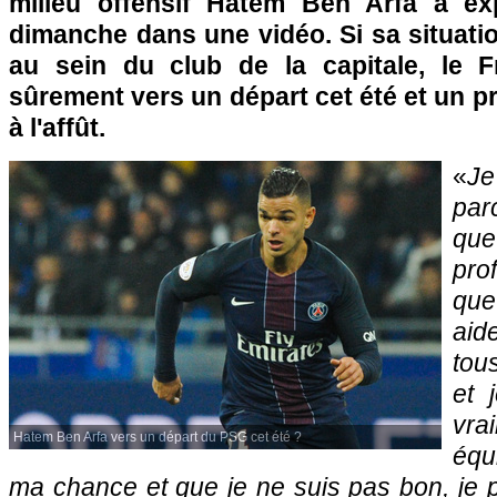
milieu offensif Hatem Ben Arfa a ex
dimanche dans une vidéo. Si sa situati
au sein du club de la capitale, le F
sûrement vers un départ cet été et un pr
à l'affût.
«
Je
par
q
pro
que
aid
tou
et 
vra
Hatem Ben Arfa vers un départ du PSG cet été ?
équ
ma chance et que je ne suis pas bon, je 