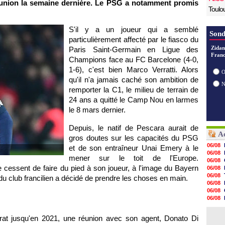
éunion la semaine dernière. Le PSG a notamment promis
Toulo
S'il y a un joueur qui a semblé
Sond
particulièrement affecté par le fiasco du
Zidan
Paris Saint-Germain en Ligue des
Franc
Champions face au FC Barcelone (4-0,
1-6), c'est bien Marco Verratti. Alors
O
qu'il n'a jamais caché son ambition de
remporter la C1, le milieu de terrain de
24 ans a quitté le Camp Nou en larmes
le 8 mars dernier.
Depuis, le natif de Pescara aurait de
Ac
gros doutes sur les capacités du PSG
06/08
et de son entraîneur Unai Emery à le
06/08
mener sur le toit de l'Europe.
06/08
cessent de faire du pied à son joueur, à l'image du Bayern
06/08
06/08
du club francilien a décidé de prendre les choses en main.
06/08
06/08
06/08
06/08
06/08
trat jusqu'en 2021, une réunion avec son agent, Donato Di
06/08