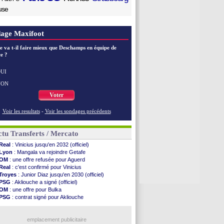
use
age Maxifoot
e va t-il faire mieux que Deschamps en équipe de
e ?
UI
NON
Voter
Voir les resultats
-
Voir les sondages précédents
tu Transferts / Mercato
Real
: Vinicius jusqu'en 2032 (officiel)
Lyon
: Mangala va rejoindre Getafe
OM
: une offre refusée pour Aguerd
Real
: c'est confirmé pour Vinicius
Troyes
: Junior Diaz jusqu'en 2030 (officiel)
PSG
: Akliouche a signé (officiel)
OM
: une offre pour Bulka
PSG
: contrat signé pour Akliouche
Chelsea
: Palace a fait son offre pour Disasi
PSG
: l'étonnante rumeur Gusto
Bologne
: Dallinga est sur le marché
emplacement publicitaire