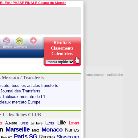
BLEAU PHASE FINALE Coupe du Monde
Résultats
Bayern
Dortmund
Classements
Calendriers
emplacement publicitaire
s Mercato / Transferts
cato, tous les articles transferts
 Journal des Transferts
s Tableaux mercato de L1
bleaux mercato Europe
e 1 - les fiches CLUB
Lille
Lens
s
Auxerre
Lorient
Brest
Le Havre
n
Marseille
Monaco
Nantes
Metz
Paris SG
Rennes
Strasbourg
Paris FC