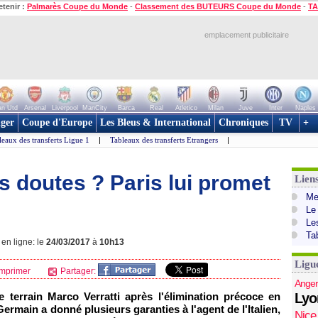
etenir :
Palmarès Coupe du Monde
-
Classement des BUTEURS Coupe du Monde
-
TA
emplacement publicitaire
n Utd
Arsenal
Liverpool
ManCity
Barca
Real
Atletico
Milan
Juve
Inter
Naples
ger
Coupe d'Europe
Les Bleus & International
Chroniques
TV
+
leaux des transferts Ligue 1
|
Tableaux des transferts Etrangers
|
es doutes ? Paris lui promet
Lien
Mer
Le
Le
Ta
 en ligne: le
24/03/2017
à
10h13
Ligu
mprimer
Partager:
Anger
terrain Marco Verratti après l'élimination précoce en
Lyo
ermain a donné plusieurs garanties à l'agent de l'Italien,
Nice