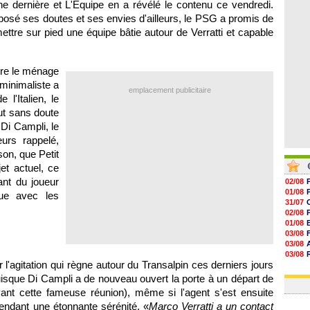
ne dernière et L'Equipe en a révélé le contenu ce vendredi.
06/08
06/08
xposé ses doutes et ses envies d'ailleurs, le PSG a promis de
06/08
mettre sur pied une équipe bâtie autour de Verratti et capable
06/08
aire le ménage
minimaliste a
emplacement publicitaire
l'Italien, le
eut sans doute
Di Campli, le
urs rappelé,
son, que Petit
jet actuel, ce
ant du joueur
02/08
01/08
ue avec les
31/07
02/08
01/08
03/08
03/08
03/08
 l'agitation qui règne autour du Transalpin ces derniers jours
03/08
31/07
puisque Di Campli a de nouveau ouvert la porte à un départ de
ant cette fameuse réunion), même si l'agent s'est ensuite
endant une étonnante sérénité. «
Marco Verratti a un contact