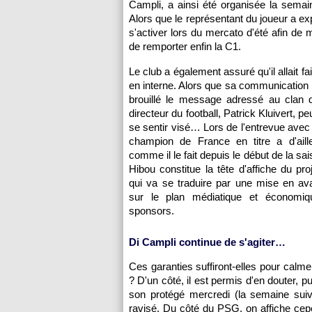
Campli, a ainsi été organisée la semai
Alors que le représentant du joueur a e
s'activer lors du mercato d'été afin de 
de remporter enfin la C1.
Le club a également assuré qu'il allait f
en interne. Alors que sa communication 
brouillé le message adressé au clan de 
directeur du football, Patrick Kluivert, p
se sentir visé… Lors de l'entrevue avec 
champion de France en titre a d'aille
comme il le fait depuis le début de la sai
Hibou constitue la tête d'affiche du pro
qui va se traduire par une mise en av
sur le plan médiatique et économiq
sponsors.
Di Campli continue de s'agiter…
Ces garanties suffiront-elles pour calmer
? D'un côté, il est permis d'en douter, 
son protégé mercredi (la semaine suiv
ravisé. Du côté du PSG, on affiche cep