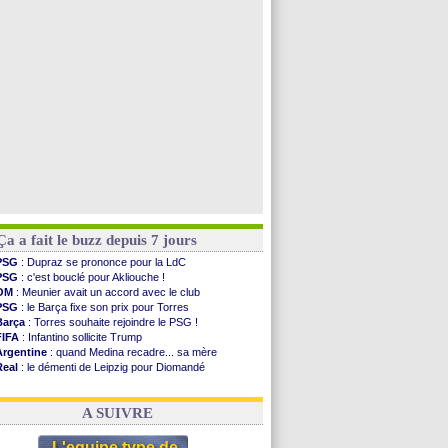
OM
: accord trouvé avec Man City pour Rulli
OM
: Medina vers Leverkusen pour 25 M€
Uruguay
: Forlan nommé sélectionneur (officiel)
Séville
: Juanlu signe à Bournemouth (officiel)
Voir toutes les brèves
Ça a fait le buzz depuis 7 jours
PSG
: Dupraz se prononce pour la LdC
PSG
: c'est bouclé pour Akliouche !
OM
: Meunier avait un accord avec le club
PSG
: le Barça fixe son prix pour Torres
Barça
: Torres souhaite rejoindre le PSG !
FIFA
: Infantino sollicite Trump
Argentine
: quand Medina recadre... sa mère
Real
: le démenti de Leipzig pour Diomandé
OM
: Paixão attire un 2e club anglais
FIFA
: le conseiller d'Infantino démissionne !
A SUIVRE
L'equipe type de