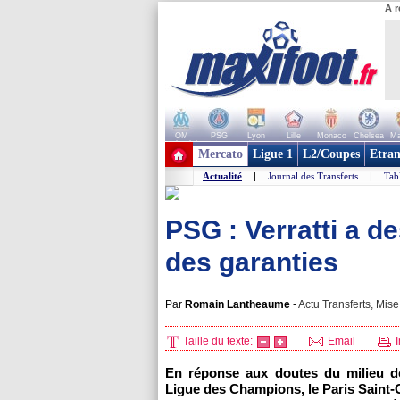
A r
OM
PSG
Lyon
Lille
Monaco
Chelsea
Ma
+ de clubs
Mercato
Ligue 1
L2/Coupes
Etran
Actualité
|
Journal des Transferts
|
Tab
PSG : Verratti a d
des garanties
Par
Romain Lantheaume
-
Actu Transferts, Mise
Taille du texte:
Email
I
En réponse aux doutes du milieu de 
Ligue des Champions, le Paris Saint-G