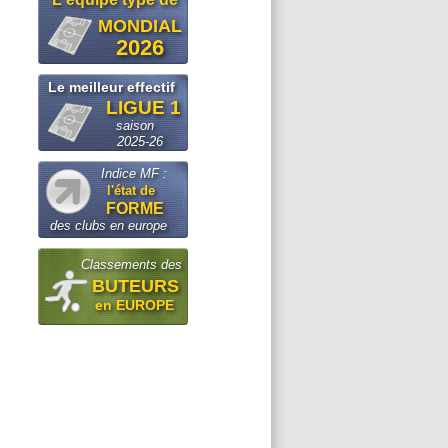
MONDIAL
2026
Le meilleur effectif
LIGUE 1
saison
2025-26
Indice MF :
l'état de
FORME
des clubs en europe
Classements des
BUTEURS
en EUROPE