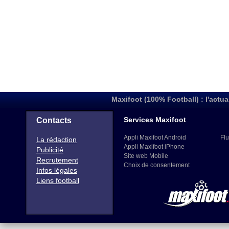
Maxifoot (100% Football) : l'actua
Services Maxifoot
Contacts
Appli Maxifoot Android
Flu
La rédaction
Appli Maxifoot iPhone
Publicité
Site web Mobile
Recrutement
Choix de consentement
Infos légales
Liens football