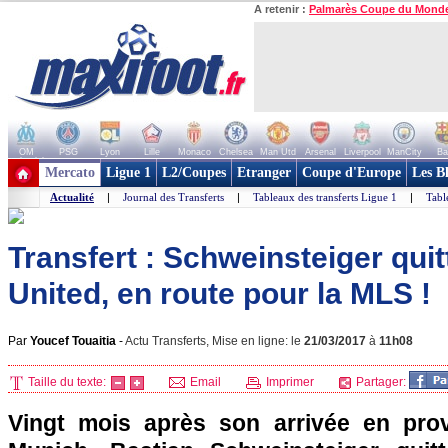
A retenir :
Palmarès Coupe du Mond
OM
PSG
Lyon
Lille
Monaco
Chelsea
Man Utd
Arsenal
Liverpool
ManCity
Ba
+ de clubs
Mercato
Ligue 1
L2/Coupes
Etranger
Coupe d'Europe
Les B
Actualité
|
Journal des Transferts
|
Tableaux des transferts Ligue 1
|
Tabl
Transfert : Schweinsteiger qui
United, en route pour la MLS !
Par
Youcef Touaitia
-
Actu Transferts, Mise en ligne: le
21/03/2017
à
11h08
Taille du texte:
Email
Imprimer
Partager:
Vingt mois après son arrivée en pr