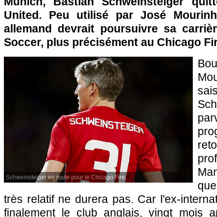
Munich, Bastian Schweinsteiger quit
United. Peu utilisé par José Mourinho,
allemand devrait poursuivre sa carri
Soccer, plus précisément au Chicago Fir
Bo
Mou
sa
Sc
pa
pr
ret
pro
Man
Schweinsteiger en route pour le Chicago Fire.
que
très relatif ne durera pas. Car l'ex-interna
finalement le club anglais, vingt mois 