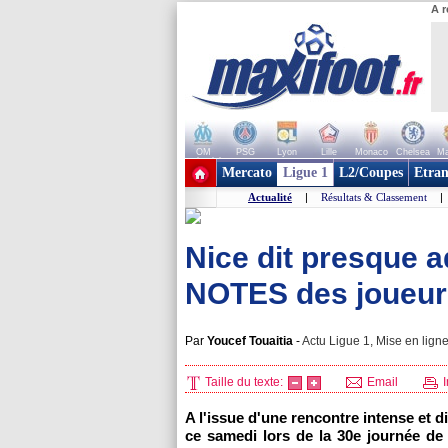
A r
OM
PSG
Lyon
Lille
Monaco
Chelsea
Ma
+ de clubs
Mercato
Ligue 1
L2/Coupes
Etran
Actualité
|
Résultats & Classement
|
Nice dit presque ad
NOTES des joueurs
Par
Youcef Touaitia
-
Actu Ligue 1, Mise en ligne
Taille du texte:
Email
I
A l'issue d'une rencontre intense et d
ce samedi lors de la 30e journée de