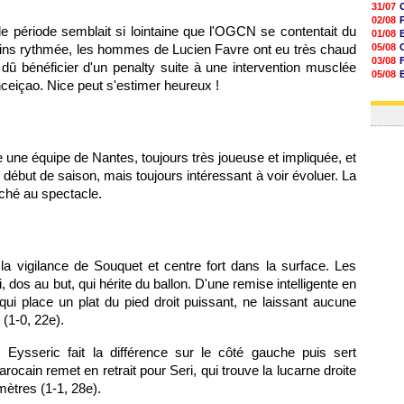
31/07
02/08
e période semblait si lointaine que l'OGCN se contentait du
01/08
moins rythmée, les hommes de Lucien Favre ont eu très chaud
05/08
03/08
dû bénéficier d'un penalty suite à une intervention musclée
05/08
ceiçao. Nice peut s'estimer heureux !
03/08
03/08
e une équipe de Nantes, toujours très joueuse et impliquée, et
début de saison, mais toujours intéressant à voir évoluer. La
âché au spectacle.
a vigilance de Souquet et centre fort dans la surface. Les
i, dos au but, qui hérite du ballon. D'une remise intelligente en
 qui place un plat du pied droit puissant, ne laissant aucune
(1-0, 22e).
Eysseric fait la différence sur le côté gauche puis sert
ocain remet en retrait pour Seri, qui trouve la lucarne droite
ètres (1-1, 28e).