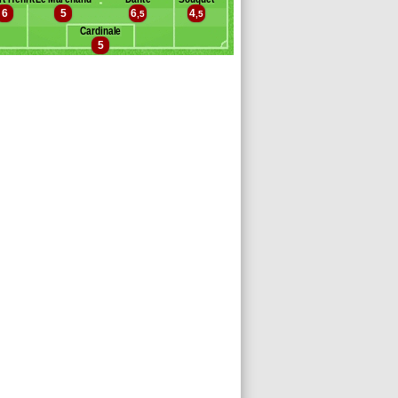
nis
6
5
6
4
,5
,5
Cardinale
5