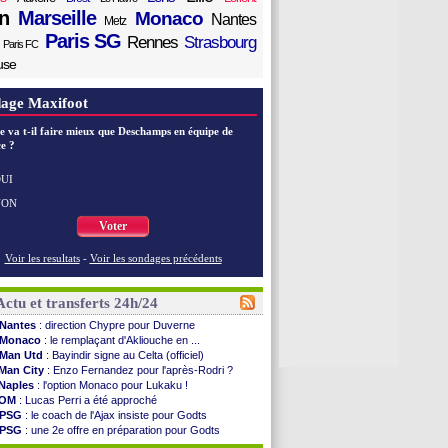
n
Marseille
Monaco
Nantes
Metz
Paris SG
Rennes
Strasbourg
Paris FC
use
age Maxifoot
e va t-il faire mieux que Deschamps en équipe de
e ?
UI
NON
Voter
Voir les resultats
-
Voir les sondages précédents
Actu et transferts 24h/24
Nantes
: direction Chypre pour Duverne
Monaco
: le remplaçant d'Akliouche en ...
Man Utd
: Bayindir signe au Celta (officiel)
Man City
: Enzo Fernandez pour l'après-Rodri ?
Naples
: l'option Monaco pour Lukaku !
OM
: Lucas Perri a été approché
PSG
: le coach de l'Ajax insiste pour Godts
PSG
: une 2e offre en préparation pour Godts
Francfort
: Dina Ebimbe signe à Schalke (off.)