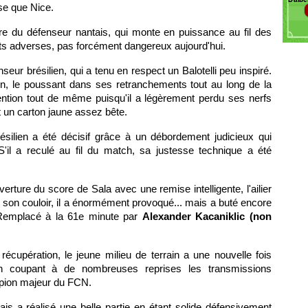
Do
se que Nice.
e du défenseur nantais, qui monte en puissance au fil des
nts adverses, pas forcément dangereux aujourd'hui.
eur brésilien, qui a tenu en respect un Balotelli peu inspiré.
lien, le poussant dans ses retranchements tout au long de la
ention tout de même puisqu'il a légèrement perdu ses nerfs
et un carton jaune assez bête.
ilien a été décisif grâce à un débordement judicieux qui
'il a reculé au fil du match, sa justesse technique a été
ouverture du score de Sala avec une remise intelligente, l'ailier
ns son couloir, il a énormément provoqué... mais a buté encore
 Remplacé à la 61e minute par
Alexander Kacaniklic (non
récupération, le jeune milieu de terrain a une nouvelle fois
 en coupant à de nombreuses reprises les transmissions
n pion majeur du FCN.
ais a réalisé une belle partie en étant solide défensivement