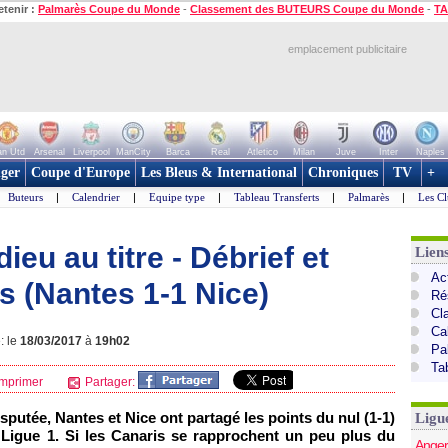
etenir :
Palmarès Coupe du Monde
-
Classement des BUTEURS Coupe du Monde
-
TA
emplacement publicitaire
n Utd
Arsenal
Liverpool
ManCity
Barca
Real
Atletico
Milan
Juve
Inter
Naples
ger
Coupe d'Europe
Les Bleus & International
Chroniques
TV
+
Buteurs
|
Calendrier
|
Equipe type
|
Tableau Transferts
|
Palmarès
|
Les Cl
ieu au titre - Débrief et
Lien
Act
 (Nantes 1-1 Nice)
Ré
Cl
Ca
: le
18/03/2017
à
19h02
Pa
Ta
mprimer
Partager:
isputée, Nantes et Nice ont partagé les points du nul (1-1)
Ligu
 Ligue 1. Si les Canaris se rapprochent un peu plus du
Anger