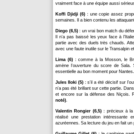
vraiment face à une équipe aussi sérieu
Koffi Djidji (6)
: une copie assez propr
semaines. Il a bien contenu les attaqua
Diego (6,5)
: un vrai bon match du défens
Il n'a pas baissé les yeux face à l'Ita
partie avec des duels très chauds. Att
avec une faute inutile sur le Transalpin 
Lima (6)
: comme à la Mosson, le Brés
amène l'ouverture du score de Sala. S
essentielle au bon moment pour Nantes.
Jules Iloki (5)
: s'il a été décisif sur l'
n'a pas été brillant sur cette partie. Da
et encore sur la défense des Niçois.
noté)
.
Valentin Rongier (6,5)
: précieux à la 
réalisé une prestation intéressante
azuréennes. Sa lecture du jeu en fait u
Guillaume Gillet (6)
: le capitaine nant