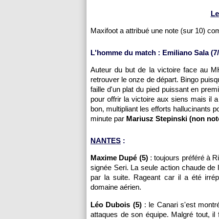
Le
Maxifoot a attribué une note (sur 10) c
L'homme du match : Emiliano Sala (7/
Auteur du but de la victoire face au 
retrouver le onze de départ. Bingo puisq
faille d'un plat du pied puissant en pre
pour offrir la victoire aux siens mais i
bon, multipliant les efforts hallucinant
minute par
Mariusz Stepinski (non not
NANTES
:
Maxime Dupé (5)
: toujours préféré à Ri
signée Seri. La seule action chaude de l
par la suite. Rageant car il a été irr
domaine aérien.
Léo Dubois (5)
: le Canari s'est montré 
attaques de son équipe. Malgré tout, il