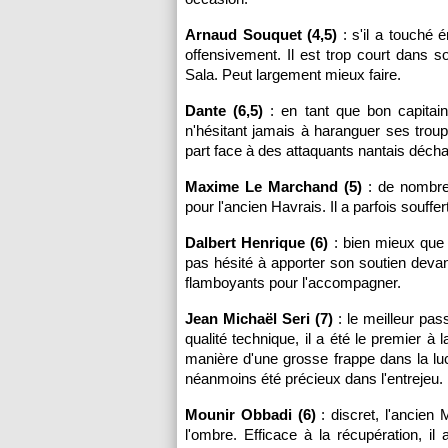
Arnaud Souquet (4,5)
: s'il a touché 
offensivement. Il est trop court dans s
Sala. Peut largement mieux faire.
Dante (6,5)
: en tant que bon capitain
n'hésitant jamais à haranguer ses troup
part face à des attaquants nantais déch
Maxime Le Marchand (5)
: de nombre
pour l'ancien Havrais. Il a parfois souff
Dalbert Henrique (6)
: bien mieux que S
pas hésité à apporter son soutien devan
flamboyants pour l'accompagner.
Jean Michaël Seri (7)
: le meilleur pas
qualité technique, il a été le premier à 
manière d'une grosse frappe dans la luc
néanmoins été précieux dans l'entrejeu.
Mounir Obbadi (6)
: discret, l'ancien
l'ombre. Efficace à la récupération, 