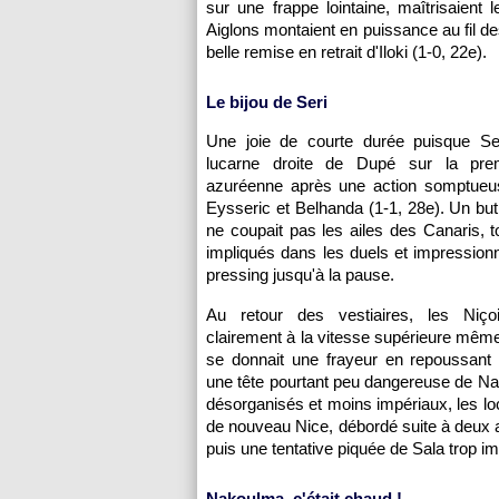
sur une frappe lointaine, maîtrisaient
Aiglons montaient en puissance au fil des
belle remise en retrait d'Iloki (1-0, 22e).
Le bijou de Seri
Une joie de courte durée puisque Seri
lucarne droite de Dupé sur la prem
azuréenne après une action somptueuse
Eysseric et Belhanda (1-1, 28e). Un but 
ne coupait pas les ailes des Canaris, t
impliqués dans les duels et impression
pressing jusqu'à la pause.
Au retour des vestiaires, les Niço
clairement à la vitesse supérieure même
se donnait une frayeur en repoussant 
une tête pourtant peu dangereuse de N
désorganisés et moins impériaux, les lo
de nouveau Nice, débordé suite à deux
puis une tentative piquée de Sala trop i
Nakoulma, c'était chaud !