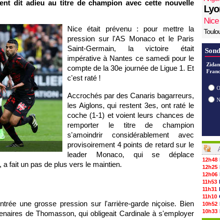
ent dit adieu au titre de champion avec cette nouvelle
Lyo
Nice
Nice était prévenu : pour mettre la
Toulo
pression sur l'AS Monaco et le Paris
Saint-Germain, la victoire était
Sond
impérative à Nantes ce samedi pour le
Zidan
compte de la 30e journée de Ligue 1. Et
Franc
c'est raté !
O
Accrochés par des Canaris bagarreurs,
les Aiglons, qui restent 3es, ont raté le
coche (1-1) et voient leurs chances de
remporter le titre de champion
s'amoindrir considérablement avec
provisoirement 4 points de retard sur le
leader Monaco, qui se déplace
12h48
 fait un pas de plus vers le maintien.
12h25
12h06
11h53
11h31
11h10
ntrée une grosse pression sur l'arrière-garde niçoise. Bien
10h52
10h33
tenaires de Thomasson, qui obligeait Cardinale à s'employer
10h12