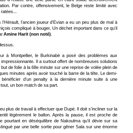
tion. Par contre, offensivement, le Belge reste limité avec
ratées...
 l'Hérault, l'ancien joueur d'Evian a eu un peu plus de mal à
 niçois compliqué à bouger. Un déchet important dans ce qu'il
ar
Amine Harit (non noté)
.
-dessus.
ur à Montpellier, le Burkinabè a posé des problèmes aux
impressionnante. Il a surtout offert de nombreuses solutions
n but de folie à la 68e minute sur une reprise de volée plein de
ques minutes après avoir touché la barre de la tête. Le demi-
û bénéficier d'un penalty à la dernière minute suite à une
tout, un bon match de sa part.
eu plus de travail à effectuer que Dupé. Il doit s'incliner sur la
ntit légèrement le ballon. Après la pause, il est proche de
te pourtant en déséquilibre de Nakoulma qu'il dévie sur sa
istingué par une belle sortie pour gêner Sala sur une énorme