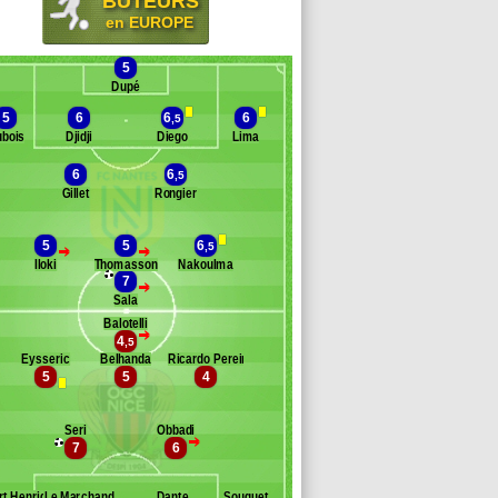
BUTEURS
en EUROPE
5
Dupé
5
6
6
6
,5
bois
Djidji
Diego
Lima
6
6
,5
Gillet
Rongier
Banc des remplaçants
Nantes
ou
5
5
6
,5
>
>
izcarrondo
Iloki
Thomasson
Nakoulma
ergio Oliveira
7
>
acaniklic
Sala
rit
Balotelli
>
uré
4
,5
Banc des remplaçants
Nice
tepinski
Eysseric
Belhanda
Ricardo Pereira
5
5
4
nítez
rr
rcel
Seri
Obbadi
arfi
>
7
6
ziello
e Bihan
rt Henrique
Le Marchand
Dante
Souquet