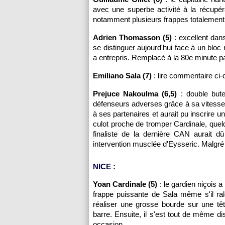
avec une superbe activité à la récupéra
notamment plusieurs frappes totalement 
Adrien Thomasson (5)
: excellent dans
se distinguer aujourd'hui face à un bloc
a entrepris. Remplacé à la 80e minute p
Emiliano Sala (7)
: lire commentaire ci
Prejuce Nakoulma (6,5)
: double bute
défenseurs adverses grâce à sa vitesse 
à ses partenaires et aurait pu inscrire u
culot proche de tromper Cardinale, quel
finaliste de la dernière CAN aurait d
intervention musclée d'Eysseric. Malgré 
NICE
:
Yoan Cardinale (5)
: le gardien niçois a 
frappe puissante de Sala même s'il rale
réaliser une grosse bourde sur une tê
barre. Ensuite, il s'est tout de même d
occasion.