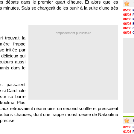
 les débats dans le premier quart d'heure. Et alors que les
10h09
 minutes, Sala se chargeait de les punir à la suite d'une très
10h05
05/08
09h44
05/08
09h24
06/08
09h06
06/08
08h44
06/08
08h22
06/08
emplacement publicitaire
06/08
 trouvait la
06/08
06/08
06/08
ière frappe
06/08
06/08
 initiée par
06/08
délicieux qui
06/08
oujours aussi
06/08
06/08
nants dans le
is passaient
 si Cardinale
sur sa barre
akoulma. Plus
caux retrouvaient néanmoins un second souffle et pressaient
 actions chaudes, dont une frappe monstrueuse de Nakoulma
mprécise.
02/08
01/08