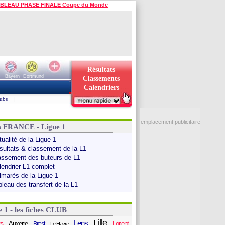
BLEAU PHASE FINALE Coupe du Monde
Résultats
Bayern
Dortmund
Classements
Calendriers
ubs
|
emplacement publicitaire
s FRANCE - Ligue 1
ualité de la Ligue 1
sultats & classement de la L1
assement des buteurs de L1
lendrier L1 complet
lmarès de la Ligue 1
bleau des transfert de la L1
e 1 - les fiches CLUB
Lille
Lens
s
Auxerre
Lorient
Brest
Le Havre