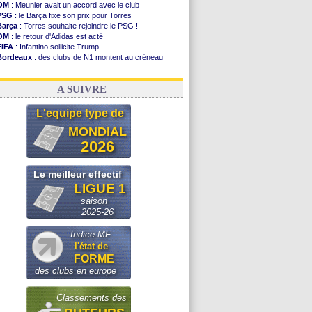
OM
: Meunier avait un accord avec le club
PSG
: le Barça fixe son prix pour Torres
Barça
: Torres souhaite rejoindre le PSG !
OM
: le retour d'Adidas est acté
FIFA
: Infantino sollicite Trump
Bordeaux
: des clubs de N1 montent au créneau
Argentine
: quand Medina recadre... sa mère
Real
: le démenti de Leipzig pour Diomandé
A SUIVRE
L'equipe type de
MONDIAL
2026
Le meilleur effectif
LIGUE 1
saison
2025-26
Indice MF :
l'état de
FORME
des clubs en europe
Classements des