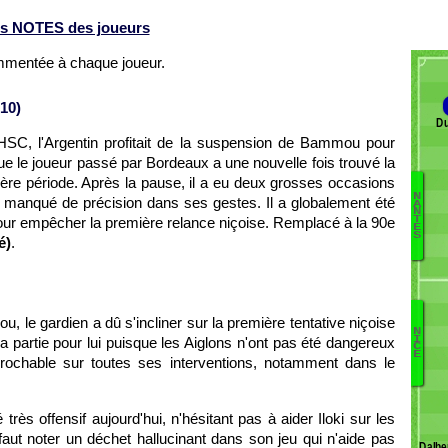
s NOTES des joueurs
ommentée à chaque joueur.
10)
Du
MHSC, l'Argentin profitait de la suspension de Bammou pour
ue le joueur passé par Bordeaux a une nouvelle fois trouvé la
mière période. Après la pause, il a eu deux grosses occasions
N
l a manqué de précision dans ses gestes. Il a globalement été
A
Ri
N
s pour empêcher la première relance niçoise. Remplacé à la 90e
T
E
V
S
é)
.
S
K
Ha
To
ou, le gardien a dû s'incliner sur la première tentative niçoise
S
N
Be
I
a partie pour lui puisque les Aiglons n'ont pas été dangereux
C
E
Sa
éprochable sur toutes ses interventions, notamment dans le
Ma
Sr
Ko
très offensif aujourd'hui, n'hésitant pas à aider Iloki sur les
L
 faut noter un déchet hallucinant dans son jeu qui n'aide pas
Dalbe