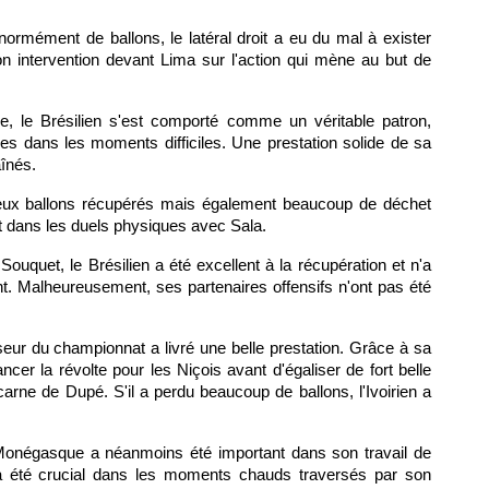
énormément de ballons, le latéral droit a eu du mal à exister
on intervention devant Lima sur l'action qui mène au but de
e, le Brésilien s'est comporté comme un véritable patron,
es dans les moments difficiles. Une prestation solide de sa
aînés.
ux ballons récupérés mais également beaucoup de déchet
ert dans les duels physiques avec Sala.
ouquet, le Brésilien a été excellent à la récupération et n'a
t. Malheureusement, ses partenaires offensifs n'ont pas été
seur du championnat a livré une belle prestation. Grâce à sa
lancer la révolte pour les Niçois avant d'égaliser de fort belle
arne de Dupé. S'il a perdu beaucoup de ballons, l'Ivoirien a
 Monégasque a néanmoins été important dans son travail de
il a été crucial dans les moments chauds traversés par son