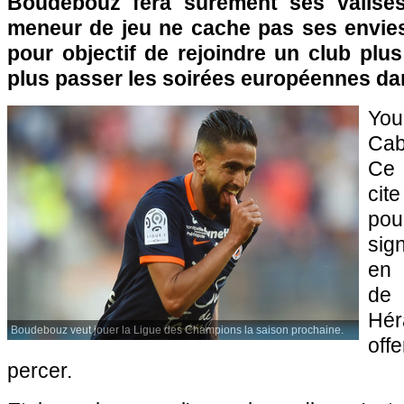
Boudebouz fera sûrement ses valises 
meneur de jeu ne cache pas ses envies d
pour objectif de rejoindre un club plu
plus passer les soirées européennes dan
You
Cab
Ce 
ci
po
sig
en 
de
Hér
Boudebouz veut jouer la Ligue des Champions la saison prochaine.
off
percer.