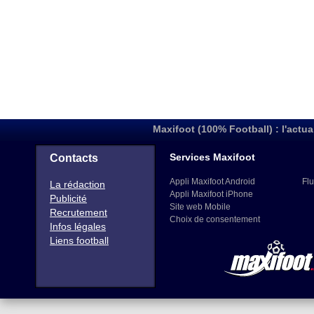
Maxifoot (100% Football) : l'actua
Services Maxifoot
Contacts
Appli Maxifoot Android
Flu
La rédaction
Appli Maxifoot iPhone
Publicité
Site web Mobile
Recrutement
Choix de consentement
Infos légales
Liens football