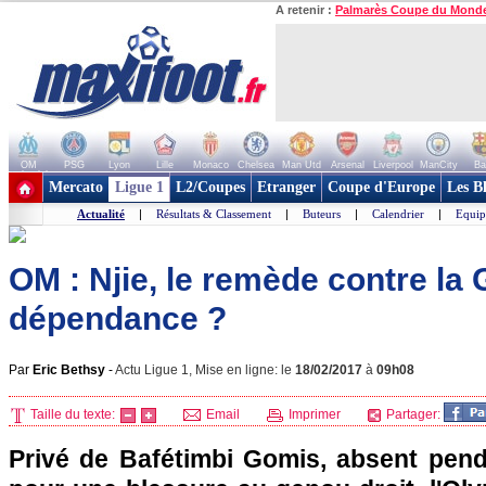
A retenir :
Palmarès Coupe du Mond
OM
PSG
Lyon
Lille
Monaco
Chelsea
Man Utd
Arsenal
Liverpool
ManCity
Ba
+ de clubs
Mercato
Ligue 1
L2/Coupes
Etranger
Coupe d'Europe
Les B
Actualité
|
Résultats & Classement
|
Buteurs
|
Calendrier
|
Equip
OM : Njie, le remède contre la
dépendance ?
Par
Eric Bethsy
-
Actu Ligue 1, Mise en ligne: le
18/02/2017
à
09h08
Taille du texte:
Email
Imprimer
Partager:
Privé de Bafétimbi Gomis, absent pen