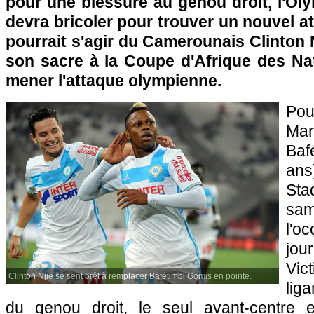
pour une blessure au genou droit, l'Ol
devra bricoler pour trouver un nouvel at
pourrait s'agir du Camerounais Clinton N
son sacre à la Coupe d'Afrique des Nat
mener l'attaque olympienne.
Po
Mar
Ba
ans
St
sa
l'o
jo
Vic
Clinton Njie se sent prêt à remplacer Bafétimbi Gomis en pointe.
lig
du genou droit, le seul avant-centre 