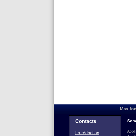
Maxifoo
Serv
Contacts
Appli
La rédaction