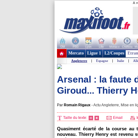
A r
OM
PSG
Lyon
Lille
Monaco
Chelsea
Ma
+ de clubs
Mercato
Ligue 1
L2/Coupes
Etran
Angleterre
|
Espagne
|
Italie
|
Al
Arsenal : la faute
Giroud... Thierry H
Par
Romain Rigaux
-
Actu Angleterre, Mise en li
Taille du texte:
Email
I
Quasiment écarté de la course au ti
nouveau. Thierry Henry est revenu s