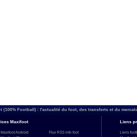
t (100% Football) : l'actualité du foot, des transferts et du mercat
ices Maxifoot
Liens pr
 Maxifoot Android
Flux RSS info foot
Liens foot