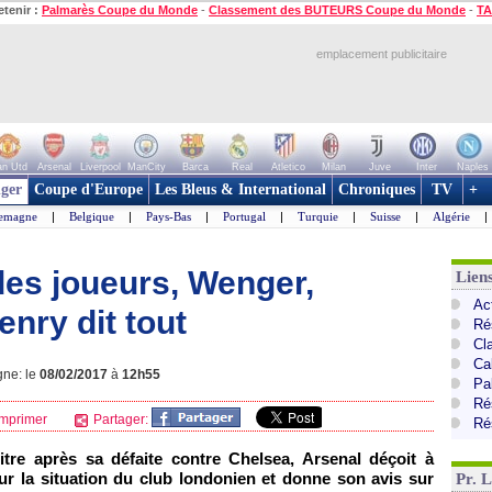
etenir :
Palmarès Coupe du Monde
-
Classement des BUTEURS Coupe du Monde
-
TA
emplacement publicitaire
n Utd
Arsenal
Liverpool
ManCity
Barca
Real
Atletico
Milan
Juve
Inter
Naples
ger
Coupe d'Europe
Les Bleus & International
Chroniques
TV
+
lemagne
|
Belgique
|
Pays-Bas
|
Portugal
|
Turquie
|
Suisse
|
Algérie
|
 des joueurs, Wenger,
Lien
Ac
enry dit tout
Ré
Cl
Ca
gne: le
08/02/2017
à
12h55
Pa
Ré
mprimer
Partager:
Ré
tre après sa défaite contre Chelsea, Arsenal déçoit à
ur la situation du club londonien et donne son avis sur
Pr. 