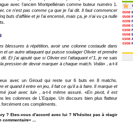
ague avec l'ancien Montpelliérain comme buteur numéro 1.
ier, ce n'est pas comme ça que je l'ai dit. Il faut commencer
05/08
q buts d'affilée et je l'ai encensé, mais ça, je n'ai vu ça nulle
05/08
02/08
ts.
05/08
03/08
05/08
d
03/08
03/08
r des blessures à répétition, avoir une colonne costaude dans
06/08
n et un autre attaquant qui puisse soulager Olivier et prendre
03/08
 dit. Et j'ai ajouté que si Olivier est l'attaquant n°1, je ne sais
c la pression de devoir marquer à chaque match. Voilà
» , a-t-il
ogieux avec un Giroud qui reste sur 6 buts en 8 matchs.
re et quand il entre en jeu, il fait ce qu'il a à faire. Il marque et
imé joué avec lui
» , a-t-il même assuré. «
En pivot, il est
ans les colonnes de L'Equipe. Un discours bien plus flatteur
ra forcément ces compliments.
y ? Etes-vous d'accord avec lui ? N'hésitez pas à réagir
un commentaire
» ...