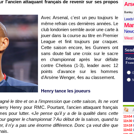
r l'ancien attaquant français de revenir sur ses propos
Ars
Burnley
Avec Arsenal, c'est un peu toujours le
Leeds 
même refrain ces dernières années. Le
Man
club londonien semble avoir une carte à
Newc
jouer dans la course au titre en Premier
West
League et finit toujours par craquer.
Cette saison encore, les Gunners ont
Sond
sans doute fait une croix sur le sacre
Zidan
en championnat après leur défaite
Franc
contre Chelsea (1-3), leader avec 12
points d'avance sur les hommes
O
d'Arsène Wenger, 4es au classement.
Henry tance les joueurs
né le titre et on a l'impression que cette saison, ils ne vont
ierry Henry pour RMC. Pourtant, l'ancien attaquant français
es pour lutter. «
Je pense qu'il y a de la qualité dans cette
11h54
pour gagner le championnat ? Au début de la saison, quand tu
11h30
er, il n'y a pas une énorme différence. Donc ça veut dire que
11h18
11h02
nais.