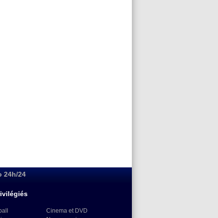
o 24h/24
ivilégiés
ball
Cinema et DVD