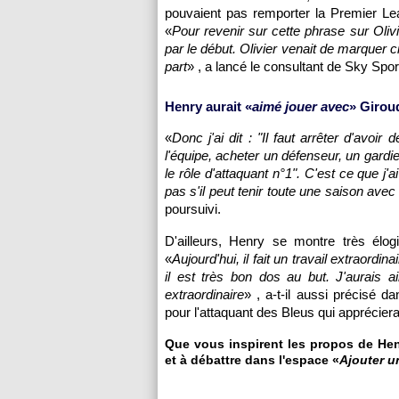
pouvaient pas remporter la Premier Le
«
Pour revenir sur cette phrase sur Oliv
par le début. Olivier venait de marquer cin
part
» , a lancé le consultant de Sky Spor
Henry aurait «
aimé jouer avec
» Girou
«
Donc j'ai dit : "Il faut arrêter d'avoi
l'équipe, acheter un défenseur, un gardie
le rôle d'attaquant n°1". C'est ce que j'ai
pas s'il peut tenir toute une saison ave
poursuivi.
D'ailleurs, Henry se montre très él
«
Aujourd'hui, il fait un travail extraordinai
il est très bon dos au but. J'aurais a
extraordinaire
» , a-t-il aussi précisé d
pour l'attaquant des Bleus qui apprécie
Que vous inspirent les propos de Henr
et à débattre dans l'espace «
Ajouter 