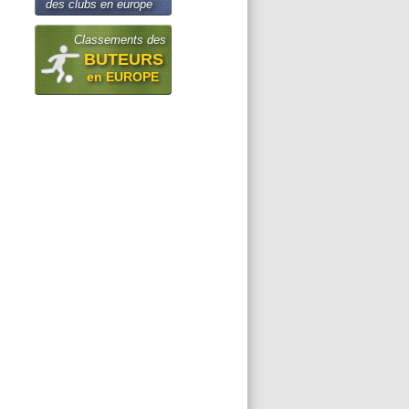
des clubs en europe
Classements des
BUTEURS
en EUROPE