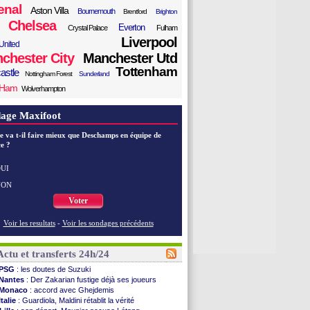
enal
Aston Villa
Bournemouth
Brentford
Brighton
Chelsea
Everton
Crystal Palace
Fulham
Liverpool
United
chester City
Manchester Utd
Tottenham
astle
Nottingham Forest
Sunderland
 Ham
Wolverhampton
age Maxifoot
e va t-il faire mieux que Deschamps en équipe de
e ?
UI
NON
Voter
Voir les resultats
-
Voir les sondages précédents
Actu et transferts 24h/24
PSG
: les doutes de Suzuki
Nantes
: Der Zakarian fustige déjà ses joueurs
Monaco
: accord avec Ghejdemis
Italie
: Guardiola, Maldini rétablit la vérité