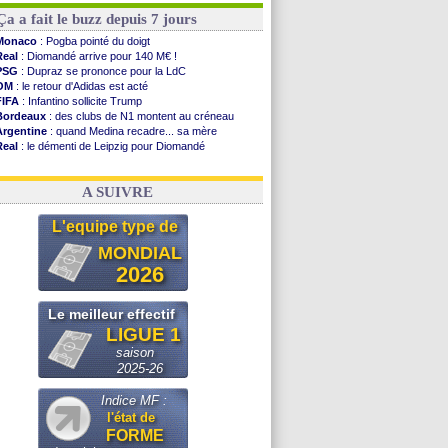
Ça a fait le buzz depuis 7 jours
Monaco
: Pogba pointé du doigt
Real
: Diomandé arrive pour 140 M€ !
PSG
: Dupraz se prononce pour la LdC
OM
: le retour d'Adidas est acté
FIFA
: Infantino sollicite Trump
Bordeaux
: des clubs de N1 montent au créneau
Argentine
: quand Medina recadre... sa mère
Real
: le démenti de Leipzig pour Diomandé
OM
: le club prêt à libérer Kondogbia ?
OM
: Paixão attire un 2e club anglais
A SUIVRE
L'equipe type de
MONDIAL
2026
Le meilleur effectif
LIGUE 1
saison
2025-26
Indice MF :
l'état de
FORME