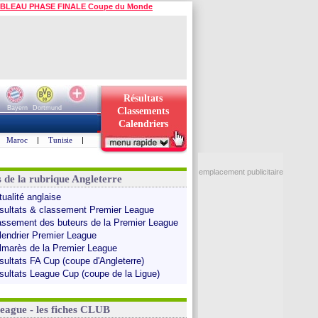
BLEAU PHASE FINALE Coupe du Monde
Résultats
Bayern
Dortmund
Classements
Calendriers
Maroc
|
Tunisie
|
emplacement publicitaire
s de la rubrique Angleterre
tualité anglaise
sultats & classement Premier League
assement des buteurs de la Premier League
lendrier Premier League
lmarès de la Premier League
sultats FA Cup (coupe d'Angleterre)
sultats League Cup (coupe de la Ligue)
League - les fiches CLUB