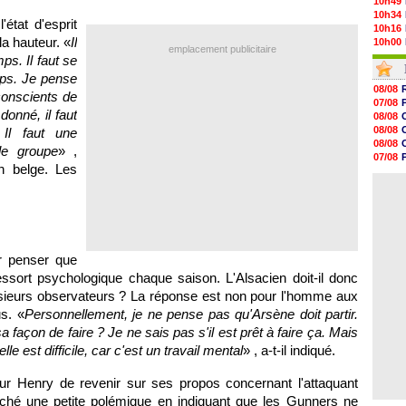
10h49
10h34
état d'esprit
10h16
la hauteur. «
Il
10h00
emplacement publicitaire
09h48
ps. Il faut se
09h25
ps. Je pense
09h10
08/08
conscients de
08h52
07/08
08/08
donné, il faut
08/08
08/08
08/08
Il faut une
08/08
08/08
le groupe
» ,
08/08
07/08
08/08
on belge. Les
07/08
08/08
08/08
08/08
08/08
08/08
08/08
08/08
r penser que
08/08
ssort psychologique chaque saison. L'Alsacien doit-il donc
usieurs observateurs ? La réponse est non pour l'homme aux
s. «
Personnellement, je ne pense pas qu'Arsène doit partir.
a façon de faire ? Je ne sais pas s'il est prêt à faire ça. Mais
elle est difficile, car c'est un travail mental
» , a-t-il indiqué.
our Henry de revenir sur ses propos concernant l'attaquant
enché une petite polémique en indiquant que les Gunners ne