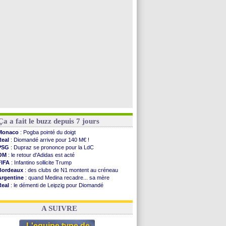
Naples
: Lukaku dit oui à Fenerbahçe
LA Galaxy
: Sergi Roberto a signé (officiel)
Barça
: De Jong menacé par l’arrivée de Rodri
Nottingham
: O. Diomande arrive pour 40 M€
Voir toutes les brèves
Ça a fait le buzz depuis 7 jours
Monaco
: Pogba pointé du doigt
Real
: Diomandé arrive pour 140 M€ !
PSG
: Dupraz se prononce pour la LdC
OM
: le retour d'Adidas est acté
FIFA
: Infantino sollicite Trump
Bordeaux
: des clubs de N1 montent au créneau
Argentine
: quand Medina recadre... sa mère
Real
: le démenti de Leipzig pour Diomandé
OM
: le club prêt à libérer Kondogbia ?
OM
: Paixão attire un 2e club anglais
A SUIVRE
L'equipe type de