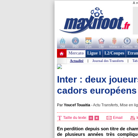
A r
OM
PSG
Lyon
Lille
Monaco
Chelsea
Ma
+ de clubs
Mercato
Ligue 1
L2/Coupes
Etran
Actualité
|
Journal des Transferts
|
Tab
Inter : deux joueu
cadors européens
Par
Youcef Touaitia
-
Actu Transferts, Mise en li
Taille du texte:
Email
I
En perdition depuis son titre de cha
de plusieurs années très compliqu