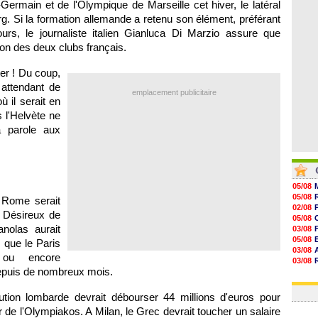
ermain et de l'Olympique de Marseille cet hiver, le latéral
08/08
08/08
g. Si la formation allemande a retenu son élément, préférant
08/08
ours, le journaliste italien Gianluca Di Marzio assure que
08/08
tion des deux clubs français.
ter ! Du coup,
 attendant de
emplacement publicitaire
où il serait en
 l'Helvète ne
a parole aux
05/08
05/08
S Rome serait
02/08
i. Désireux de
05/08
nolas aurait
03/08
05/08
 que le Paris
03/08
a ou encore
03/08
epuis de nombreux mois.
06/08
03/08
itution lombarde devrait débourser 44 millions d'euros pour
r de l'Olympiakos. A Milan, le Grec devrait toucher un salaire