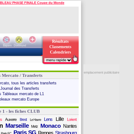
BLEAU PHASE FINALE Coupe du Monde
Résultats
Bayern
Dortmund
Classements
Calendriers
emplacement publicitaire
s Mercato / Transferts
cato, tous les articles transferts
 Journal des Transferts
s Tableaux mercato de L1
bleaux mercato Europe
e 1 - les fiches CLUB
Lille
Lens
s
Auxerre
Lorient
Brest
Le Havre
n
Marseille
Monaco
Nantes
Metz
Paris SG
Rennes
Strasbourg
Paris FC