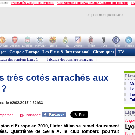
etenir :
Palmarès Coupe du Monde
-
Classement des BUTEURS Coupe du Monde
-
TA
emplacement publicitaire
n Utd
Arsenal
Liverpool
ManCity
Barca
Real
Atletico
Milan
Juve
Inter
Naples
ger
Coupe d'Europe
Les Bleus & International
Chroniques
TV
+
leaux des transferts Ligue 1
|
Tableaux des transferts Etrangers
|
rs très cotés arrachés aux
Lien
Mer
 ?
Le
Le
Ta
gne: le
02/02/2017
à
22h33
Ligu
mprimer
Partager:
Anger
mpion d'Europe en 2010, l'Inter Milan se remet doucement
Lyo
ées. Quatrième de Serie A, le club lombard pourrait
Nice