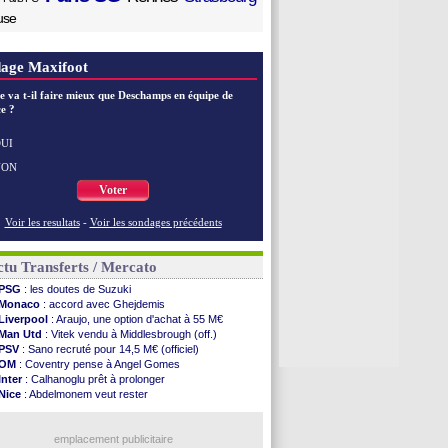
use
age Maxifoot
e va t-il faire mieux que Deschamps en équipe de
e ?
UI
NON
Voter
Voir les resultats
-
Voir les sondages précédents
tu Transferts / Mercato
PSG
: les doutes de Suzuki
Monaco
: accord avec Ghejdemis
Liverpool
: Araujo, une option d'achat à 55 M€
Man Utd
: Vitek vendu à Middlesbrough (off.)
PSV
: Sano recruté pour 14,5 M€ (officiel)
OM
: Coventry pense à Angel Gomes
Inter
: Calhanoglu prêt à prolonger
Nice
: Abdelmonem veut rester
Benfica
: Ivanovic proche de Lens
Atletico
: Alvarez, le Barça va revoir son offre
Lorient
: Mbamba prêté par Leverkusen (officiel)
emplacement publicitaire