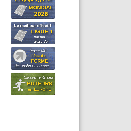
MONDIAL
2026
Le meilleur effectif
LIGUE 1
saison
2025-26
Indice MF :
l'état de
FORME
des clubs en europe
Classements des
BUTEURS
en EUROPE