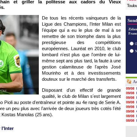
chain et griller la politesse aux cadors du Vieux
Toulo
és.
De tous les récents vainqueurs de la
Sond
Ligue des Champions, l'Inter Milan est
Zidan
l'équipe qui a eu le plus de mal à se
Franc
remettre de son triomphe dans la plus
prestigieuse des compétitions
O
européennes. Lauréat en 2010, le club
lombard n'est plus que l'ombre de lui-
même sept ans plus tard, la faute à une
gestion calamiteuse de l'après José
Mourinho et à des investissements
douteux sur le marché des transferts.
Ac
09/08
Disposant d'un effectif de grande
l'OM.
09/08
qualité, le club de Milan s'est largement
09/08
 Pioli au poste d'entraîneur et pointe au 4e rang de Serie A.
09/08
09/08
re un peu plus avec l'arrivée de deux joueurs très cotés l'été
09/08
t Kostas Manolas (25 ans).
08/08
08/08
08/08
l'Inter
08/08
08/08