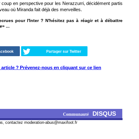
r coup en perspective pour les Nerazzurri, décidément partis
iveau où Miranda fait déjà des merveilles.
rues pour l'Inter ? N'hésitez pas à réagir et à débattre
e
» ...
Facebook
Partager sur Twitter
article ? Prévenez-nous en cliquant sur ce lien
DISQUS
Communauté
us, contactez
moderation-abus@maxifoot.fr